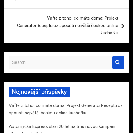
příspěvek
Vařte z toho, co máte doma: Projekt
GeneratorReceptu.cz spouští největší českou online
kuchařku
S
e
a
r
c
Nejnovější příspěvky
h
Vařte z toho, co máte doma: Projekt GeneratorReceptu.cz
spouští největší českou online kuchařku
Automyčka Express slaví 20 let na trhu novou kampaní