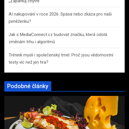
„Zaparkuj chytře“
AI nakupování v roce 2026: Spása nebo zkáza pro naši
peněženku?
Jak s MediaConnect.cz budovat značku, která odolá
změnám trhu i algoritmů
Trénink mysli i společenský tmel: Proč jsou vědomostní
testy víc než jen hra?
Podobné články