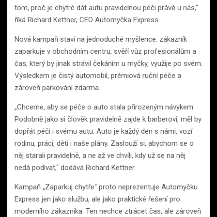
tom, proč je chytré dát autu pravidelnou péči právě u nás,“
říká Richard Kettner, CEO Automyčka Express.
Nová kampaň staví na jednoduché myšlence: zákazník
zaparkuje v obchodním centru, svěří vůz profesionálům a
čas, který by jinak strávil čekáním u myčky, využije po svém.
Výsledkem je čistý automobil, prémiová ruční péče a
zároveň parkování zdarma.
„Chceme, aby se péče o auto stala přirozeným návykem.
Podobně jako si člověk pravidelně zajde k barberovi, měl by
dopřát péči i svému autu. Auto je každý den s námi, vozí
rodinu, práci, děti i naše plány. Zaslouží si, abychom se o
něj starali pravidelně, a ne až ve chvíli, kdy už se na něj
nedá podívat,“ dodává Richard Kettner.
Kampaň „Zaparkuj chytře“ proto neprezentuje Automyčku
Express jen jako službu, ale jako praktické řešení pro
moderního zákazníka. Ten nechce ztrácet čas, ale zároveň