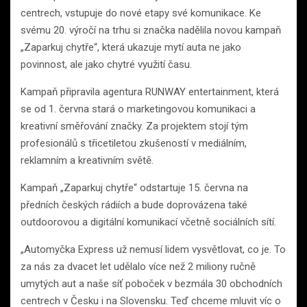
centrech, vstupuje do nové etapy své komunikace. Ke
svému 20. výročí na trhu si značka nadělila novou kampaň
„Zaparkuj chytře“, která ukazuje mytí auta ne jako
povinnost, ale jako chytré využití času.
Kampaň připravila agentura RUNWAY entertainment, která
se od 1. června stará o marketingovou komunikaci a
kreativní směřování značky. Za projektem stojí tým
profesionálů s třicetiletou zkušeností v mediálním,
reklamním a kreativním světě.
Kampaň „Zaparkuj chytře“ odstartuje 15. června na
předních českých rádiích a bude doprovázena také
outdoorovou a digitální komunikací včetně sociálních sítí.
„Automyčka Express už nemusí lidem vysvětlovat, co je. To
za nás za dvacet let udělalo více než 2 miliony ručně
umytých aut a naše síť poboček v bezmála 30 obchodních
centrech v Česku i na Slovensku. Teď chceme mluvit víc o