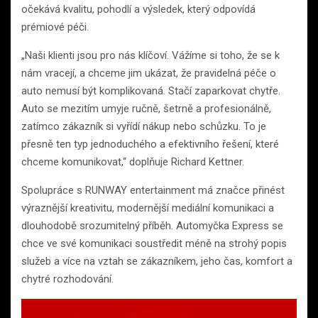
očekává kvalitu, pohodlí a výsledek, který odpovídá
prémiové péči.
„Naši klienti jsou pro nás klíčoví. Vážíme si toho, že se k
nám vracejí, a chceme jim ukázat, že pravidelná péče o
auto nemusí být komplikovaná. Stačí zaparkovat chytře.
Auto se mezitím umyje ručně, šetrně a profesionálně,
zatímco zákazník si vyřídí nákup nebo schůzku. To je
přesně ten typ jednoduchého a efektivního řešení, které
chceme komunikovat,“ doplňuje Richard Kettner.
Spolupráce s RUNWAY entertainment má značce přinést
výraznější kreativitu, modernější mediální komunikaci a
dlouhodobě srozumitelný příběh. Automyčka Express se
chce ve své komunikaci soustředit méně na strohý popis
služeb a více na vztah se zákazníkem, jeho čas, komfort a
chytré rozhodování.