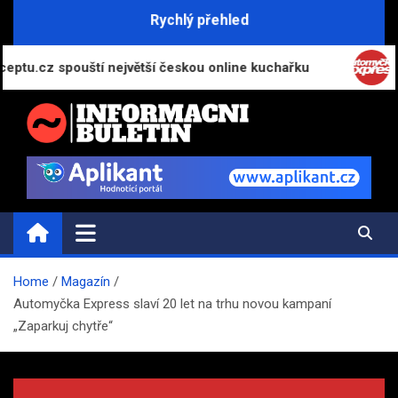
Skip
Rychlý přehled
to
content
 spouští největší českou online kuchařku
Automyčk
INFORMAČNÍ-BULETIN.CZ
Novinky a informace
Home
Magazín
Automyčka Express slaví 20 let na trhu novou kampaní
„Zaparkuj chytře“