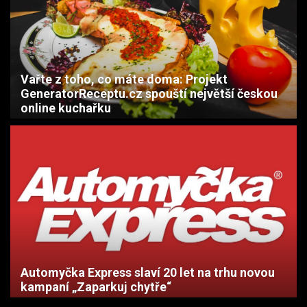
Vařte z toho, co máte doma: Projekt
GeneratorReceptu.cz spouští největší českou
online kuchařku
Automyčka Express slaví 20 let na trhu novou
kampaní „Zaparkuj chytře“