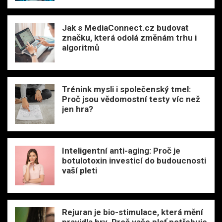
Jak s MediaConnect.cz budovat
značku, která odolá změnám trhu i
algoritmů
Trénink mysli i společenský tmel:
Proč jsou vědomostní testy víc než
jen hra?
Inteligentní anti-aging: Proč je
botulotoxin investicí do budoucnosti
vaší pleti
Rejuran je bio-stimulace, která mění
pravidla hry. Proč vaše pleť potřebuje