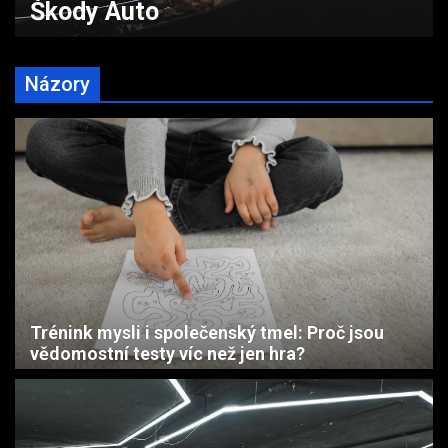
Fio bance za chyby ve výkaznictv
Názory
Trénink mysli i společenský tmel: Proč jsou
vědomostní testy víc než jen hra?