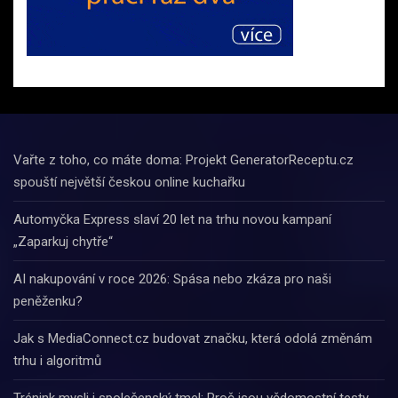
Vařte z toho, co máte doma: Projekt GeneratorReceptu.cz
spouští největší českou online kuchařku
Automyčka Express slaví 20 let na trhu novou kampaní
„Zaparkuj chytře“
AI nakupování v roce 2026: Spása nebo zkáza pro naši
peněženku?
Jak s MediaConnect.cz budovat značku, která odolá změnám
trhu i algoritmů
Trénink mysli i společenský tmel: Proč jsou vědomostní testy