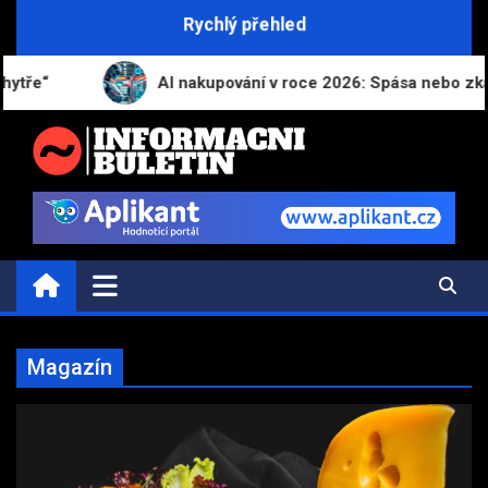
Skip
Rychlý přehled
to
content
AI nakupování v roce 2026: Spása nebo zkáza pro naši peně
INFORMAČNÍ-BULETIN.CZ
Novinky a informace
Magazín