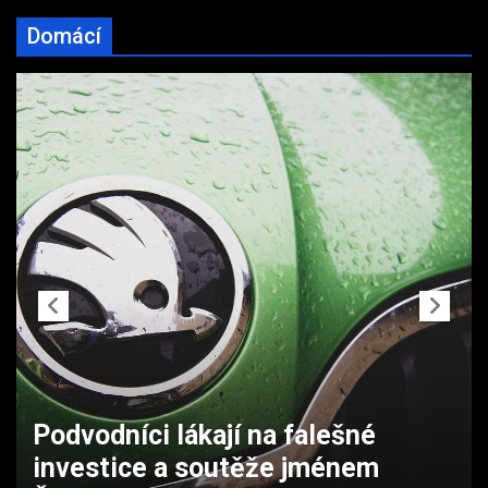
Domácí
ČNB udělila pokutu milion korun