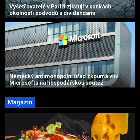
Vyšetřovatelé v Paříži zjišťují v bankách
okolnosti podvodů s dividendami
Německý antimonopolní úřad zkoumá vliv
Microsoftu na hospodářskou soutěž
Magazín