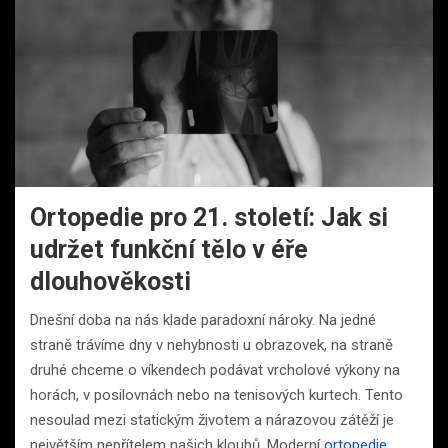
Ortopedie pro 21. století: Jak si
udržet funkční tělo v éře
dlouhověkosti
Dnešní doba na nás klade paradoxní nároky. Na jedné
straně trávíme dny v nehybnosti u obrazovek, na straně
druhé chceme o víkendech podávat vrcholové výkony na
horách, v posilovnách nebo na tenisových kurtech. Tento
nesoulad mezi statickým životem a nárazovou zátěží je
největším nepřítelem našich kloubů. Moderní
ortopedie