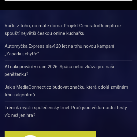
Vařte z toho, co máte doma: Projekt GeneratorReceptu.cz
spouští největší českou online kuchařku
Automyčka Express slaví 20 let na trhu novou kampaní
„Zaparkuj chytře“
AI nakupování v roce 2026: Spása nebo zkáza pro naši
peněženku?
Jak s MediaConnect.cz budovat značku, která odolá změnám
trhu i algoritmů
Trénink mysli i společenský tmel: Proč jsou vědomostní testy
víc než jen hra?