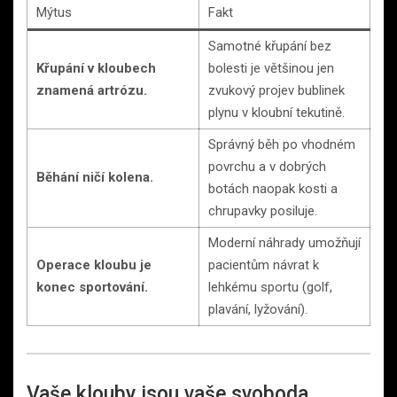
Mýtus
Fakt
Samotné křupání bez
Křupání v kloubech
bolesti je většinou jen
znamená artrózu.
zvukový projev bublinek
plynu v kloubní tekutině.
Správný běh po vhodném
povrchu a v dobrých
Běhání ničí kolena.
botách naopak kosti a
chrupavky posiluje.
Moderní náhrady umožňují
Operace kloubu je
pacientům návrat k
konec sportování.
lehkému sportu (golf,
plavání, lyžování).
Vaše klouby jsou vaše svoboda