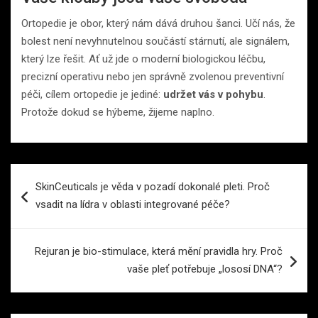
Ortopedie je obor, který nám dává druhou šanci. Učí nás, že
bolest není nevyhnutelnou součástí stárnutí, ale signálem,
který lze řešit. Ať už jde o moderní biologickou léčbu,
precizní operativu nebo jen správně zvolenou preventivní
péči, cílem ortopedie je jediné:
udržet vás v pohybu
.
Protože dokud se hýbeme, žijeme naplno.
Navigace
SkinCeuticals je věda v pozadí dokonalé pleti. Proč
pro
vsadit na lídra v oblasti integrované péče?
příspěvek
Rejuran je bio-stimulace, která mění pravidla hry. Proč
vaše pleť potřebuje „lososí DNA“?