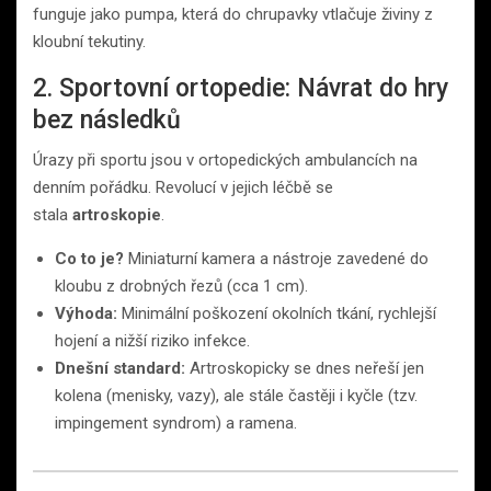
funguje jako pumpa, která do chrupavky vtlačuje živiny z
kloubní tekutiny.
2. Sportovní ortopedie: Návrat do hry
bez následků
Úrazy při sportu jsou v ortopedických ambulancích na
denním pořádku. Revolucí v jejich léčbě se
stala
artroskopie
.
Co to je?
Miniaturní kamera a nástroje zavedené do
kloubu z drobných řezů (cca 1 cm).
Výhoda:
Minimální poškození okolních tkání, rychlejší
hojení a nižší riziko infekce.
Dnešní standard:
Artroskopicky se dnes neřeší jen
kolena (menisky, vazy), ale stále častěji i kyčle (tzv.
impingement syndrom) a ramena.