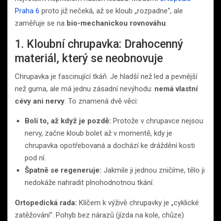
Praha 6
proto již nečeká, až se kloub „rozpadne“, ale
zaměřuje se na
bio-mechanickou rovnováhu
.
1. Kloubní chrupavka: Drahocenný
materiál, který se neobnovuje
Chrupavka je fascinující tkáň. Je hladší než led a pevnější
než guma, ale má jednu zásadní nevýhodu:
nemá vlastní
cévy ani nervy
. To znamená dvě věci:
Bolí to, až když je pozdě:
Protože v chrupavce nejsou
nervy, začne kloub bolet až v momentě, kdy je
chrupavka opotřebovaná a dochází ke dráždění kosti
pod ní.
Špatně se regeneruje:
Jakmile ji jednou zničíme, tělo ji
nedokáže nahradit plnohodnotnou tkání.
Ortopedická rada:
Klíčem k výživě chrupavky je „cyklické
zatěžování“. Pohyb bez nárazů (jízda na kole, chůze)