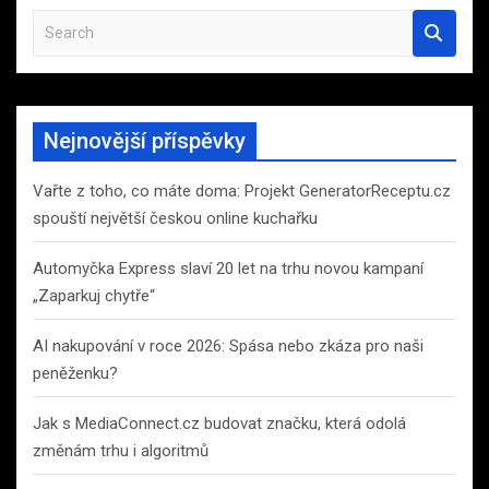
S
e
a
r
c
Nejnovější příspěvky
h
Vařte z toho, co máte doma: Projekt GeneratorReceptu.cz
spouští největší českou online kuchařku
Automyčka Express slaví 20 let na trhu novou kampaní
„Zaparkuj chytře“
AI nakupování v roce 2026: Spása nebo zkáza pro naši
peněženku?
Jak s MediaConnect.cz budovat značku, která odolá
změnám trhu i algoritmů