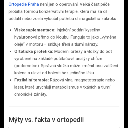
Ortopedie Praha
není jen o operování. Velká část péče
probíhá formou konzervativní terapie, která má za cíl
oddálit nebo zcela vyloučit potřebu chirurgického zákroku.
Viskosuplementace:
Injekční podání kyseliny
hyaluronové přímo do kloubu. Funguje to jako „výměna
oleje“ v motoru – snižuje tření a tlumí nárazy.
Ortotická protetika:
Moderní ortézy a vložky do bot
vyrobené na základě počítačové analýzy chůze
(podometrie). Správná vložka může změnit osu zatížení
kolene a ulevit od bolesti bez jediného léku.
Fyzikální terapie:
Rázová vlna, magnetoterapie nebo
laser, které urychlují metabolismus v tkáních a tlumí
chronické záněty.
Mýty vs. fakta v ortopedii