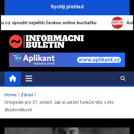
Skip
Rychlý přehled
to
content
ouští největší českou online kuchařku
Automyčka E
INFORMAČNÍ-BULETIN.CZ
Novinky a informace
Home
Zdraví
Ortopedie pro 21. století: Jak si udržet funkční tělo v éře
dlouhověkosti