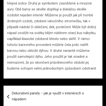
hřejivá srdce. Druhý je symbolem zasněžené a mrazivé
aury. Obě barvy se skvěle doplňují a dokážou skvěle
ozdobit nejeden interiér. Můžeme je použít jak při tvorbě
drobných ozdob, zdobení vánočního stromečku, tak v
případě nádobí či oblečení, dek, povlečení. Může být dobrý
nápad osvěžit na svátky bílým nátěrem starý kus nábytku,
například klasické zdobené křeslo nebo skříň. V rámci
tohoto barevného provedení můžete čela polic natřít
barvou nebo obložit dýhou. V druhé variantě můžeme
použít samolepící dýhu. Jeho použití je tak snadné a
neinvazivní, že po skončení prázdninového období jej
budeme schopni velmi jednoduchým způsobem odstranit.
Navigace
Dekorativní panely – jak je využít v interiérech s
pro
nápadem
příspěvek