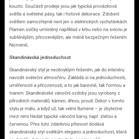
kouzlo. Součástí prodeje jsou jak typická provázková
světla a světelné pásy, tak i hotové dekorace. Zdobení
světlem samozřejmě není jen o elektrických vychytávkách.
Plamen svíčky umístěný například v krbu nebo na svícnu je
subtilnějším, přirozenějším, ale méně bezpečným řešením.
Nicméně,
Skandinávská jednoduchost
Skandinávský styl je neobvyklým řešením, jak do interiéru
navodit sváteční atmosféru. Zakládá si na jednoduchosti,
uměřenosti a přirozenosti, a to jak barevně, tak formou a
tvarem. Skandinávské vánoční ozdoby jsou vyrobeny z
přírodních materiálů: kámen, dřevo, proutí. Dekor v tomto
stylu je málo, a když už, tak velmi tlumené – je zbytečné
mezi nimi hledat typické vánoční barvy, např. zlatou a
červenou. Přes tuto zdánlivou přísnost dodává
skandinávský styl svátkům eleganci a jednoduchost, která