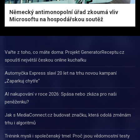
Německý antimonopolní úřad zkoumá vliv
Microsoftu na hospodářskou soutěž
Vařte z toho, co máte doma: Projekt GeneratorReceptu.cz
spouští největší českou online kuchařku
Automyčka Express slaví 20 let na trhu novou kampaní
„Zaparkuj chytře“
AI nakupování v roce 2026: Spása nebo zkáza pro naši
peněženku?
Jak s MediaConnect.cz budovat značku, která odolá změnám
trhu i algoritmů
Trénink mysli i společenský tmel: Proč jsou vědomostní testy