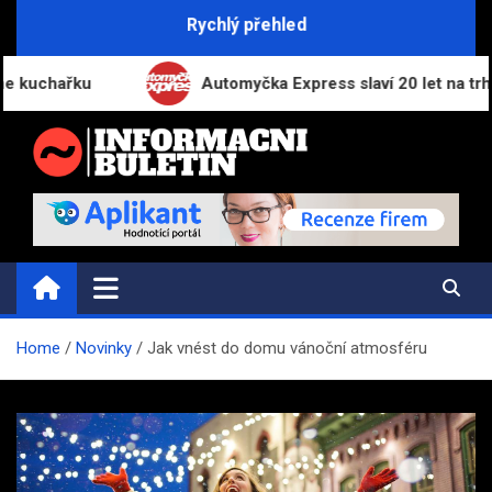
Skip
Rychlý přehled
to
content
chařku
Automyčka Express slaví 20 let na trhu nov
INFORMAČNÍ-BULETIN.CZ
Novinky a informace
Home
Novinky
Jak vnést do domu vánoční atmosféru