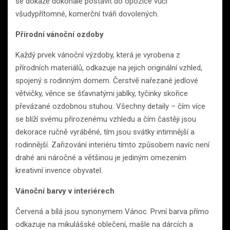
se dokáže dokonale postavit do opozice vůči
všudypřítomné, komerční tváři dovolených.
Přírodní vánoční ozdoby
Každý prvek vánoční výzdoby, která je vyrobena z
přírodních materiálů, odkazuje na jejich originální vzhled,
spojený s rodinným domem. Čerstvě nařezané jedlové
větvičky, věnce se šťavnatými jablky, tyčinky skořice
převázané ozdobnou stuhou. Všechny detaily – čím více
se blíží svému přirozenému vzhledu a čím častěji jsou
dekorace ručně vyráběné, tím jsou svátky intimnější a
rodinnější. Zařizování interiéru tímto způsobem navíc není
drahé ani náročné a většinou je jediným omezením
kreativní invence obyvatel.
Vánoční barvy v interiérech
Červená a bílá jsou synonymem Vánoc. První barva přímo
odkazuje na mikulášské oblečení, mašle na dárcích a