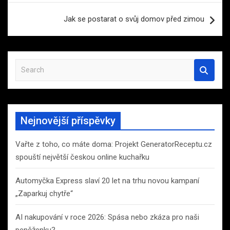
Jak se postarat o svůj domov před zimou
S
e
a
r
c
Nejnovější příspěvky
h
Vařte z toho, co máte doma: Projekt GeneratorReceptu.cz
spouští největší českou online kuchařku
Automyčka Express slaví 20 let na trhu novou kampaní
„Zaparkuj chytře“
AI nakupování v roce 2026: Spása nebo zkáza pro naši