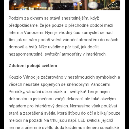
Podzim za oknem se stává snesitelnějším, když
předpokládáme, že jde pouze o přechodné období mezi
létem a Vánocemi. Nyní je vhodný čas zamyslet se nad
tím, jak se nám podaří vnést vánoční atmosféru do našich
domovů a bytů. Níže uvádíme pár tipů, jak docílit
nezapomenutelné, sváteční atmosféry v interiérech.
Zdobení pokojů světlem
Kouzlo Vánoc je začarováno v nestárnoucích symbolech a
věcech neustále spojených se sněhobílými Vánocemi.
Perníčky, vánoční stromeček a… světýlka! Ten je nejen
dokonalou a jedinečnou vnější dekorací, ale také skvělým
nápadem pro interiérový design. Nemusíme však používat
stará a zaprášená světla, která štípou do očí a blikají pouze
melodií na pozadí. Na trhu jsou např. LED svítidla, jejichž
jemné a příjemné světlo dodá každému interiéru specifické