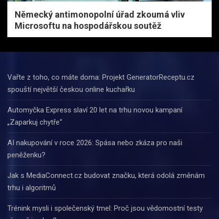
Německý antimonopolní úřad zkoumá vliv
Microsoftu na hospodářskou soutěž
Vařte z toho, co máte doma: Projekt GeneratorReceptu.cz
spouští největší českou online kuchařku
Automyčka Express slaví 20 let na trhu novou kampaní
„Zaparkuj chytře“
AI nakupování v roce 2026: Spása nebo zkáza pro naši
peněženku?
Jak s MediaConnect.cz budovat značku, která odolá změnám
trhu i algoritmů
Trénink mysli i společenský tmel: Proč jsou vědomostní testy