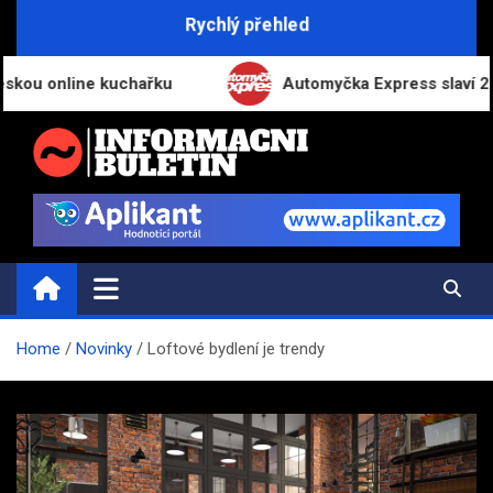
Skip
Rychlý přehled
to
content
 online kuchařku
Automyčka Express slaví 20 let n
INFORMAČNÍ-BULETIN.CZ
Novinky a informace
Home
Novinky
Loftové bydlení je trendy