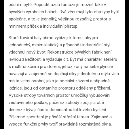
půdním bytě. Popustit uzdu fantazii je možné také v
bývalých výrobních halách. Dvě věci mají tyto oba typy bytů
společné, a to je jednolitý, většinou rozsáhlý, prostor s
minimem příček a individuální přístup.
Staré tovární haly přímo vybízejí k tomu, aby jim
jednoduchý, minimalistický a případně i industriální styl
vdechnul nový život. Rekonstrukce bývalých fabrik není
levnou záležitostí a vyžaduje cit. Byt má charakter ateliéru
s multifunkčním prostorem, jehož zóny na sebe plynule
navazují a vzájemně se doplňují díky jednotnému stylu. Jen
místa velmi osobní, jako je sociální zázemí a případně
ložnice, jsou od ostatního prostoru odděleny příčkami.
Vysoké stropy továrních prostor umožňují vybudování
vestavěného podlaží, přičemž schody spojující obě
dimenze bývají často dominantou loftového bydlení.
Příjemné zpestření je přináší střešní terasa. Zajímavé a
vysoce funkční prvky tvoří pravidelně rozmístěná okna,