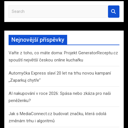
S
e
a
r
c
Nejnovější příspěvky
h
Vařte z toho, co máte doma: Projekt GeneratorReceptu.cz
spouští největší českou online kuchařku
Automyčka Express slaví 20 let na trhu novou kampaní
„Zaparkuj chytře“
AI nakupování v roce 2026: Spása nebo zkáza pro naši
peněženku?
Jak s MediaConnect.cz budovat značku, která odolá
změnám trhu i algoritmů