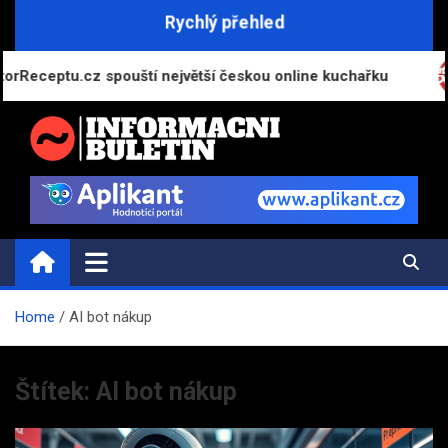
Skip
Rychlý přehled
to
content
Receptu.cz spouští největší českou online kuchařku
INFORMAČNÍ-BULETIN.CZ
Novinky a informace
Home
AI bot nákup
Štítek:
AI bot nákup