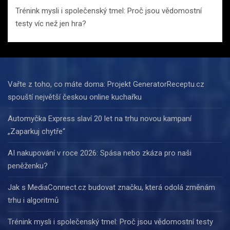
Trénink mysli i společenský tmel: Proč jsou vědomostní
testy víc než jen hra?
Vařte z toho, co máte doma: Projekt GeneratorReceptu.cz
spouští největší českou online kuchařku
Automyčka Express slaví 20 let na trhu novou kampaní
„Zaparkuj chytře“
AI nakupování v roce 2026: Spása nebo zkáza pro naši
peněženku?
Jak s MediaConnect.cz budovat značku, která odolá změnám
trhu i algoritmů
Trénink mysli i společenský tmel: Proč jsou vědomostní testy