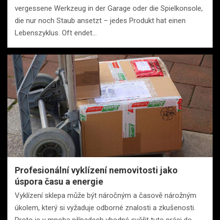
vergessene Werkzeug in der Garage oder die Spielkonsole,
die nur noch Staub ansetzt – jedes Produkt hat einen
Lebenszyklus. Oft endet…
Profesionální vyklízení nemovitosti jako
úspora času a energie
Vyklízení sklepa může být náročným a časově nárožným
úkolem, který si vyžaduje odborné znalosti a zkušenosti.
Proto je v mnoha případech vhodné svěřit tuto práci do