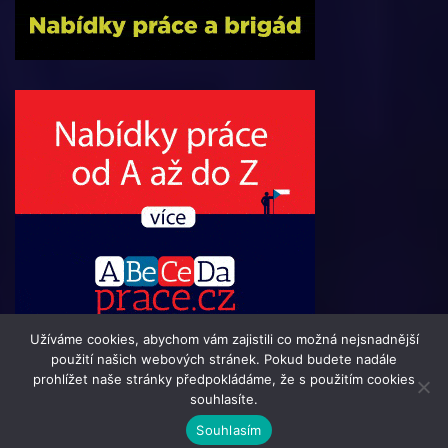
Užíváme cookies, abychom vám zajistili co možná nejsnadnější
použití našich webových stránek. Pokud budete nadále
prohlížet naše stránky předpokládáme, že s použitím cookies
souhlasíte.
© 2016 - 2024 Informacni-Buletin.cz | člen skupiny 123jobs
Souhlasím
Media | Všechna práva vyhrazena | Theme by
MantraBrain