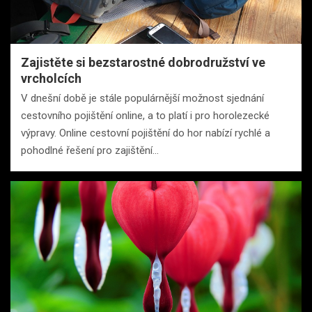
Zajistěte si bezstarostné dobrodružství ve
vrcholcích
V dnešní době je stále populárnější možnost sjednání
cestovního pojištění online, a to platí i pro horolezecké
výpravy. Online cestovní pojištění do hor nabízí rychlé a
pohodlné řešení pro zajištění…