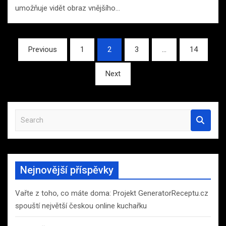
umožňuje vidět obraz vnějšího…
Stránkování
Previous
1
2
3
…
14
příspěvků
Next
S
e
a
r
c
Nejnovější příspěvky
h
Vařte z toho, co máte doma: Projekt GeneratorReceptu.cz
spouští největší českou online kuchařku