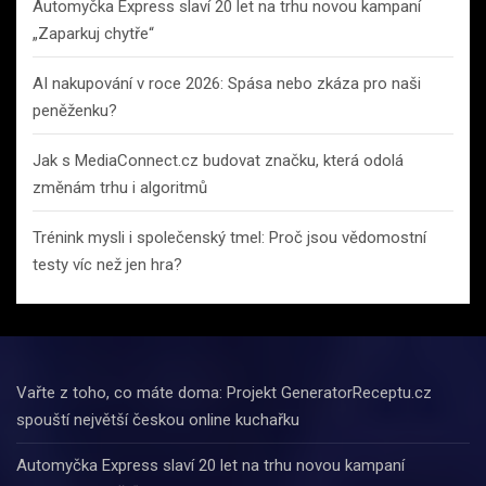
Automyčka Express slaví 20 let na trhu novou kampaní
„Zaparkuj chytře“
AI nakupování v roce 2026: Spása nebo zkáza pro naši
peněženku?
Jak s MediaConnect.cz budovat značku, která odolá
změnám trhu i algoritmů
Trénink mysli i společenský tmel: Proč jsou vědomostní
testy víc než jen hra?
Vařte z toho, co máte doma: Projekt GeneratorReceptu.cz
spouští největší českou online kuchařku
Automyčka Express slaví 20 let na trhu novou kampaní