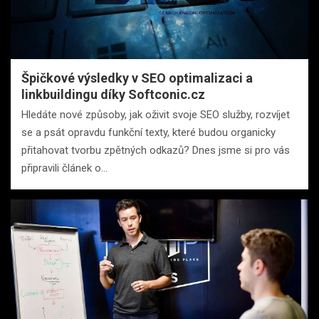
Špičkové výsledky v SEO optimalizaci a
linkbuildingu díky Softconic.cz
Hledáte nové způsoby, jak oživit svoje SEO služby, rozvíjet
se a psát opravdu funkční texty, které budou organicky
přitahovat tvorbu zpětných odkazů? Dnes jsme si pro vás
připravili článek o…