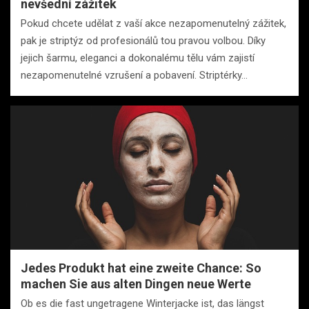
nevšední zážitek
Pokud chcete udělat z vaší akce nezapomenutelný zážitek,
pak je striptýz od profesionálů tou pravou volbou. Díky
jejich šarmu, eleganci a dokonalému tělu vám zajistí
nezapomenutelné vzrušení a pobavení. Striptérky…
Jedes Produkt hat eine zweite Chance: So
machen Sie aus alten Dingen neue Werte
Ob es die fast ungetragene Winterjacke ist, das längst