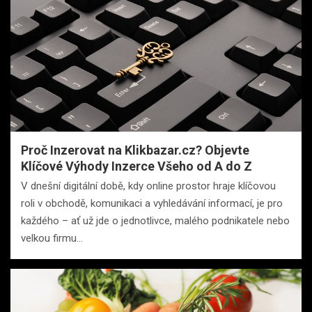
Proč Inzerovat na Klikbazar.cz? Objevte
Klíčové Výhody Inzerce Všeho od A do Z
V dnešní digitální době, kdy online prostor hraje klíčovou
roli v obchodě, komunikaci a vyhledávání informací, je pro
každého – ať už jde o jednotlivce, malého podnikatele nebo
velkou firmu…