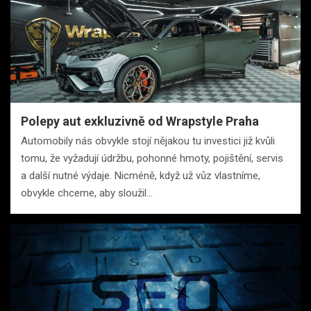
Polepy aut exkluzivně od Wrapstyle Praha
Automobily nás obvykle stojí nějakou tu investici již kvůli
tomu, že vyžadují údržbu, pohonné hmoty, pojištění, servis
a další nutné výdaje. Nicméně, když už vůz vlastníme,
obvykle chceme, aby sloužil…