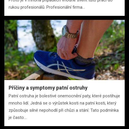
rukou profesionálů. Profesionální firma…
Příčiny a symptomy patní ostruhy
Patní ostruha je bolestivé onemocnění paty, které postihuje
mnoho lidí. Jedná se o výrůstek kosti na patní kosti, který
způsobuje silné nepohodlí při chůzi a stání. Tato podmínka
je často…