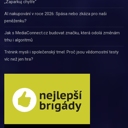
„Zaparkuj chytře“
AI nakupování v roce 2026: Spása nebo zkáza pro naši
peněženku?
Jak s MediaConnect.cz budovat značku, která odolá změnám
trhu i algoritmů
Trénink mysli i společenský tmel: Proč jsou vědomostní testy
víc než jen hra?