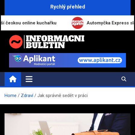
Skip
Rychlý přehled
to
content
ou online kuchařku
Automyčka Express slaví 20 let
INFORMAČNÍ-BULETIN.CZ
Novinky a informace
Home
Zdraví
Jak správně sedět v práci