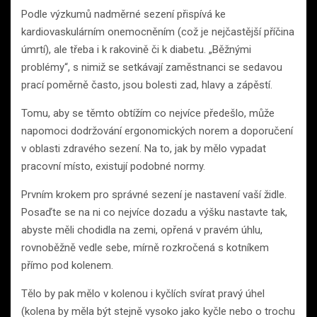
Podle výzkumů nadměrné sezení přispívá ke
kardiovaskulárním onemocněním (což je nejčastější příčina
úmrtí), ale třeba i k rakovině či k diabetu. „Běžnými
problémy“, s nimiž se setkávají zaměstnanci se sedavou
prací poměrně často, jsou bolesti zad, hlavy a zápěstí.
Tomu, aby se těmto obtížím co nejvíce předešlo, může
napomoci dodržování ergonomických norem a doporučení
v oblasti zdravého sezení. Na to, jak by mělo vypadat
pracovní místo, existují podobné normy.
Prvním krokem pro správné sezení je nastavení vaší židle.
Posaďte se na ni co nejvíce dozadu a výšku nastavte tak,
abyste měli chodidla na zemi, opřená v pravém úhlu,
rovnoběžně vedle sebe, mírně rozkročená s kotníkem
přímo pod kolenem.
Tělo by pak mělo v kolenou i kyčlích svírat pravý úhel
(kolena by měla být stejně vysoko jako kyčle nebo o trochu