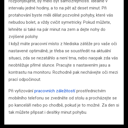
rozpohybujete, by mělo být samozřejmostí. Ideálně v
intervalu jedné hodiny, a to na pět až deset minut. Při
protahování byste měli dělat pozvolné pohyby, které vás
nebudou bolet, a vždy cvičit symetricky. Pokud můžete,
lehněte si také na pár minut na zem a dejte nohy do
zvýšené polohy.
I když máte pracovní místo z hlediska zátěže pro vaše oči
nastavené optimálně, je třeba se soustředit na aktuální
situaci, zda se nezatáhlo a není tma, nebo naopak zda vás
neobtěžuje přímé slunce. Pracujte s nastavením jasu a
kontrastu na monitoru. Rozhodně pak nechávejte oči mezi
prací odpočinout.
Při vyřizování
pracovních záležitostí
prostřednictvím
mobilního telefonu se zvedněte od stolu a procházejte se
po kanceláři nebo po chodbě, pokud je to možné. Za den si
tak můžete připsat i desítky minut pohybu.