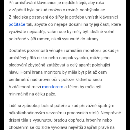
Při umísťování klávesnice je nejdůležitější, aby ruka
v zápěstí byla pokud možno v rovině, neohýbala se.
Z hlediska postavení do šířky je potřeba umístit klávesnici
počítače
tak, abyste co nejlépe dosáhli na ty její části, které
využíváte nejčastěji; vaše ruce by měly být ideálně volně
položené v šíři ramen, nikoli vysunuté do strany.
Dostatek pozornosti věnujte i umístění monitoru: pokud je
umístěný příliš nízko nebo naopak vysoko, může jeho
sledování zbytečně zatěžovat a celý aparát polohující
hlavu. Horní hrana monitoru by měla být pět až osm
centimetrů nad úrovní očí v poloze klidného sedu.
Vzdálenost mezi
monitorem
a tělem by měla nýt
minimálně na délku paže.
Lidé si způsobují bolest páteře a zad převážně špatným
několikahodinovým sezením u pracovních stolů. Nesprávné
držení těla s vysunutou bradou dopředu, hrbením nebo
choulením se do židle vyvolává největší zápřah právě na