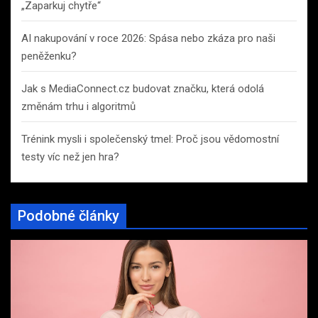
„Zaparkuj chytře“
AI nakupování v roce 2026: Spása nebo zkáza pro naši
peněženku?
Jak s MediaConnect.cz budovat značku, která odolá
změnám trhu i algoritmů
Trénink mysli i společenský tmel: Proč jsou vědomostní
testy víc než jen hra?
Podobné články