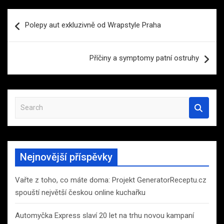
Navigace
Polepy aut exkluzivně od Wrapstyle Praha
pro
příspěvek
Příčiny a symptomy patní ostruhy
S
e
a
r
c
Nejnovější příspěvky
h
Vařte z toho, co máte doma: Projekt GeneratorReceptu.cz
spouští největší českou online kuchařku
Automyčka Express slaví 20 let na trhu novou kampaní