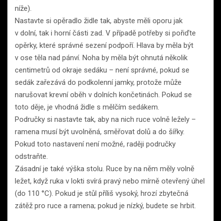
níže).
Nastavte si opěradlo židle tak, abyste měli oporu jak
v dolní, tak i horní části zad. V případě potřeby si pořiďte
opěrky, které správné sezení podpoří. Hlava by měla být
v ose těla nad pánví. Noha by měla být ohnutá několik
centimetrů od okraje sedáku – není správné, pokud se
sedák zařezává do podkolenní jamky, protože může
narušovat krevní oběh v dolních končetinách. Pokud se
toto děje, je vhodná židle s mělčím sedákem.
Područky si nastavte tak, aby na nich ruce volně ležely –
ramena musí být uvolněná, směřovat dolů a do šířky.
Pokud toto nastavení není možné, raději područky
odstraňte.
Zásadní je také výška stolu. Ruce by na něm měly volně
ležet, když ruka v lokti svírá pravý nebo mírně otevřený úhel
(do 110 °C). Pokud je stůl příliš vysoký, hrozí zbytečná
zátěž pro ruce a ramena; pokud je nízký, budete se hrbit.