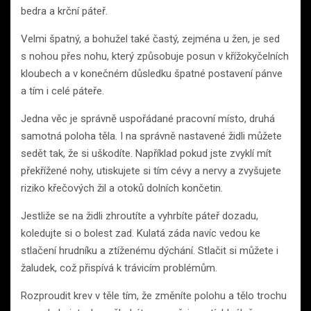
bedra a krční páteř.
Velmi špatný, a bohužel také častý, zejména u žen, je sed
s nohou přes nohu, který způsobuje posun v křížokyčelních
kloubech a v konečném důsledku špatné postavení pánve
a tím i celé páteře.
Jedna věc je správně uspořádané pracovní místo, druhá
samotná poloha těla. I na správně nastavené židli můžete
sedět tak, že si uškodíte. Například pokud jste zvyklí mít
překřížené nohy, utiskujete si tím cévy a nervy a zvyšujete
riziko křečových žil a otoků dolních končetin.
Jestliže se na židli zhroutíte a vyhrbíte páteř dozadu,
koledujte si o bolest zad. Kulatá záda navíc vedou ke
stlačení hrudníku a ztíženému dýchání. Stlačit si můžete i
žaludek, což přispívá k trávicím problémům.
Rozproudit krev v těle tím, že změníte polohu a tělo trochu