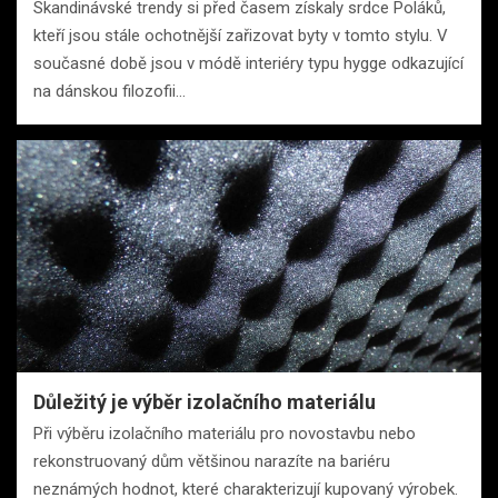
Skandinávské trendy si před časem získaly srdce Poláků,
kteří jsou stále ochotnější zařizovat byty v tomto stylu. V
současné době jsou v módě interiéry typu hygge odkazující
na dánskou filozofii…
Důležitý je výběr izolačního materiálu
Při výběru izolačního materiálu pro novostavbu nebo
rekonstruovaný dům většinou narazíte na bariéru
neznámých hodnot, které charakterizují kupovaný výrobek.