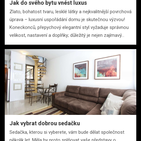
Jak do svého bytu vnést luxus
Zlato, bohatost tvaru, lesklé látky a nejkvalitnější povrchová
úprava – luxusní uspořádání domu je skutečnou výzvou!
Koneckonců, přepychový elegantní styl vyžaduje správnou
velikost, nastavení a doplňky; důležitý je nejen zajímavý…
Jak vybrat dobrou sedačku
Sedačka, kterou si vyberete, vám bude dělat společnost
několik let. Měla by proto splňovat vaše představy o