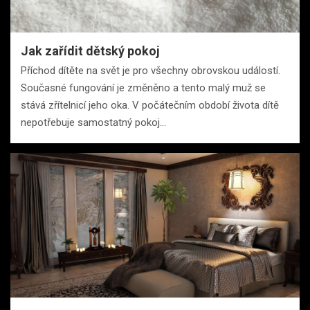
Jak zařídit dětský pokoj
Příchod dítěte na svět je pro všechny obrovskou událostí.
Současné fungování je změněno a tento malý muž se
stává zřítelnicí jeho oka. V počátečním období života dítě
nepotřebuje samostatný pokoj…