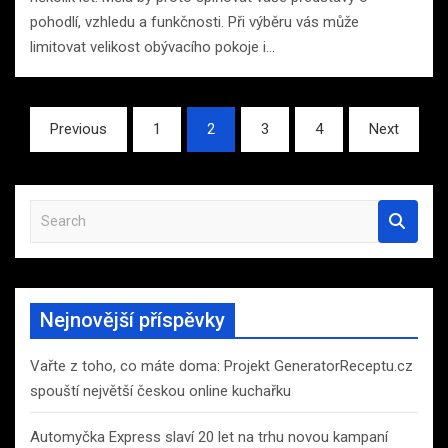
pohodlí, vzhledu a funkčnosti. Při výběru vás může
limitovat velikost obývacího pokoje i…
Stránkování
Previous
1
2
3
4
Next
příspěvků
S
e
a
r
c
Nejnovější příspěvky
h
Vařte z toho, co máte doma: Projekt GeneratorReceptu.cz
spouští největší českou online kuchařku
Automyčka Express slaví 20 let na trhu novou kampaní