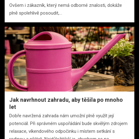
Ovšem i zákazník, který nemá odborné znalosti, dokáže
plně spolehlivě posoudit,…
Jak navrhnout zahradu, aby těšila po mnoho
let
Dobře navržená zahrada nám umožní plně využít její
potenciál. Při správném uspořádání bude skvělým zdrojem
relaxace, víkendového odpočinku i místem setkání s
rodinou a přáteli. Nejdůležitější je, abychom se na…