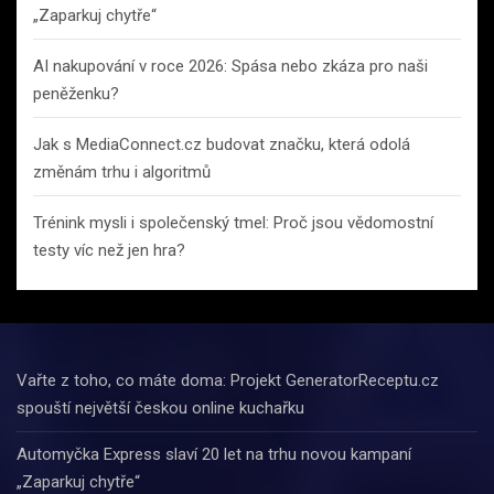
„Zaparkuj chytře“
AI nakupování v roce 2026: Spása nebo zkáza pro naši
peněženku?
Jak s MediaConnect.cz budovat značku, která odolá
změnám trhu i algoritmů
Trénink mysli i společenský tmel: Proč jsou vědomostní
testy víc než jen hra?
Vařte z toho, co máte doma: Projekt GeneratorReceptu.cz
spouští největší českou online kuchařku
Automyčka Express slaví 20 let na trhu novou kampaní
„Zaparkuj chytře“