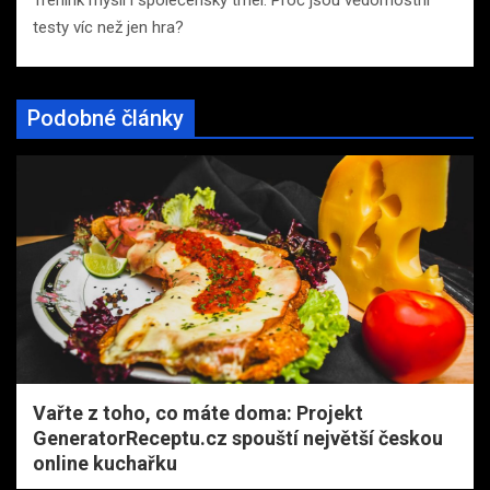
Trénink mysli i společenský tmel: Proč jsou vědomostní
testy víc než jen hra?
Podobné články
Vařte z toho, co máte doma: Projekt
GeneratorReceptu.cz spouští největší českou
online kuchařku