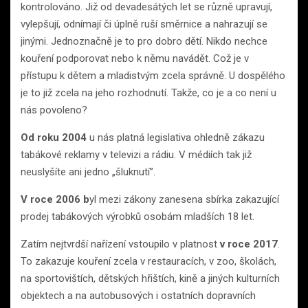
kontrolováno. Již od devadesátých let se různě upravují,
vylepšují, odnímají či úplně ruší směrnice a nahrazují se
jinými. Jednoznačně je to pro dobro dětí. Nikdo nechce
kouření podporovat nebo k němu navádět. Což je v
přístupu k dětem a mladistvým zcela správně. U dospělého
je to již zcela na jeho rozhodnutí. Takže, co je a co není u
nás povoleno?
Od roku 2004
u nás platná legislativa ohledně zákazu
tabákové reklamy v televizi a rádiu. V médiích tak již
neuslyšíte ani jedno „šluknutí”.
V roce 2006 b
yl mezi zákony zanesena sbírka zakazující
prodej tabákových výrobků osobám mladších 18 let.
Zatím nejtvrdší nařízení vstoupilo v platnost
v roce 2017
.
To zakazuje kouření zcela v restauracích, v zoo, školách,
na sportovištích, dětských hřištích, kině a jiných kulturních
objektech a na autobusových i ostatních dopravních