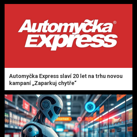
Automyčka Express slaví 20 let na trhu novou
kampaní „Zaparkuj chytře“