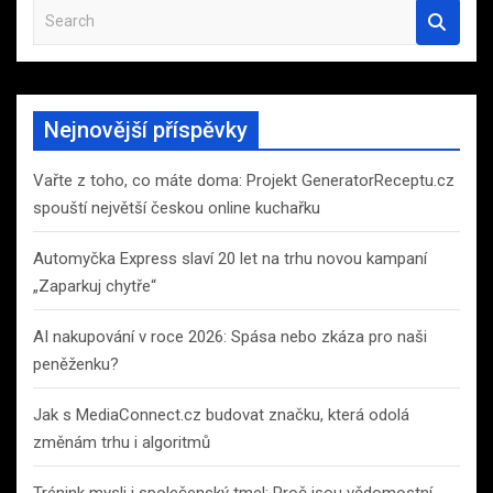
S
e
a
r
c
Nejnovější příspěvky
h
Vařte z toho, co máte doma: Projekt GeneratorReceptu.cz
spouští největší českou online kuchařku
Automyčka Express slaví 20 let na trhu novou kampaní
„Zaparkuj chytře“
AI nakupování v roce 2026: Spása nebo zkáza pro naši
peněženku?
Jak s MediaConnect.cz budovat značku, která odolá
změnám trhu i algoritmů