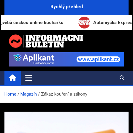
Skip
Rychlý přehled
to
content
 českou online kuchařku
Automyčka Express slaví 
INFORMAČNÍ-BULETIN.CZ
Novinky a informace
Home
Magazín
Zákaz kouření a zákony