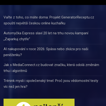
Vařte z toho, co máte doma: Projekt GeneratorReceptu.cz
spouští největší českou online kuchařku
Automyčka Express slaví 20 let na trhu novou kampaní
„Zaparkuj chytře“
AI nakupování v roce 2026: Spása nebo zkáza pro naši
peněženku?
Jak s MediaConnect.cz budovat značku, která odolá změnám
trhu i algoritmů
Trénink mysli i společenský tmel: Proč jsou vědomostní testy
víc než jen hra?