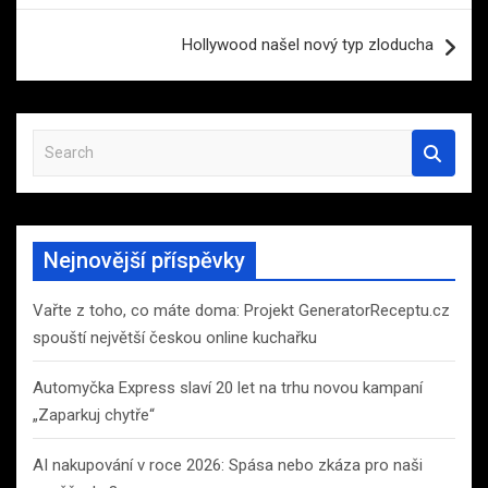
příspěvek
Hollywood našel nový typ zloducha
S
e
a
r
c
Nejnovější příspěvky
h
Vařte z toho, co máte doma: Projekt GeneratorReceptu.cz
spouští největší českou online kuchařku
Automyčka Express slaví 20 let na trhu novou kampaní
„Zaparkuj chytře“
AI nakupování v roce 2026: Spása nebo zkáza pro naši