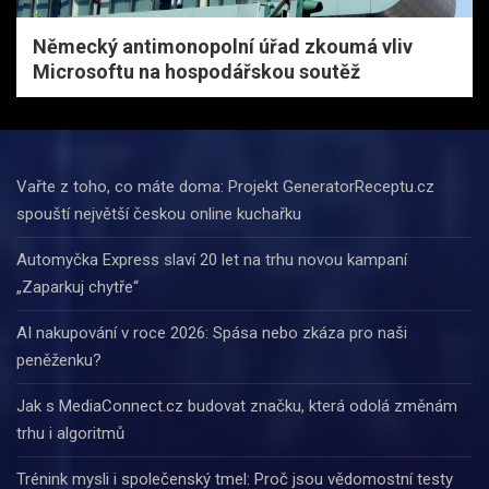
Německý antimonopolní úřad zkoumá vliv
Microsoftu na hospodářskou soutěž
Vařte z toho, co máte doma: Projekt GeneratorReceptu.cz
spouští největší českou online kuchařku
Automyčka Express slaví 20 let na trhu novou kampaní
„Zaparkuj chytře“
AI nakupování v roce 2026: Spása nebo zkáza pro naši
peněženku?
Jak s MediaConnect.cz budovat značku, která odolá změnám
trhu i algoritmů
Trénink mysli i společenský tmel: Proč jsou vědomostní testy