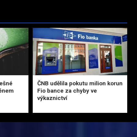
lešné
ČNB udělila pokutu milion korun
ménem
Fio bance za chyby ve
výkaznictví