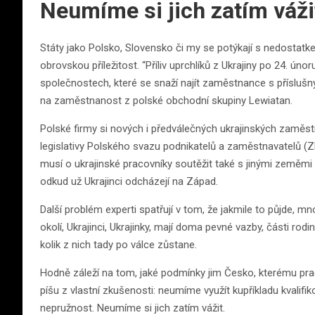
Neumíme si jich zatím váži
Státy jako Polsko, Slovensko či my se potýkají s nedostatkem
obrovskou příležitost. “Příliv uprchlíků z Ukrajiny po 24. ún
společnostech, které se snaží najít zaměstnance s příslušný
na zaměstnanost z polské obchodní skupiny Lewiatan.
Polské firmy si nových i předválečných ukrajinských zaměs
legislativy Polského svazu podnikatelů a zaměstnavatelů (Z
musí o ukrajinské pracovníky soutěžit také s jinými zeměmi
odkud už Ukrajinci odcházejí na Západ.
Další problém experti spatřují v tom, že jakmile to půjde, m
okolí, Ukrajinci, Ukrajinky, mají doma pevné vazby, části rodin
kolik z nich tady po válce zůstane.
Hodně záleží na tom, jaké podmínky jim Česko, kterému prac
píšu z vlastní zkušenosti: neumíme využít kupříkladu kvalif
nepružnost. Neumíme si jich zatím vážit.