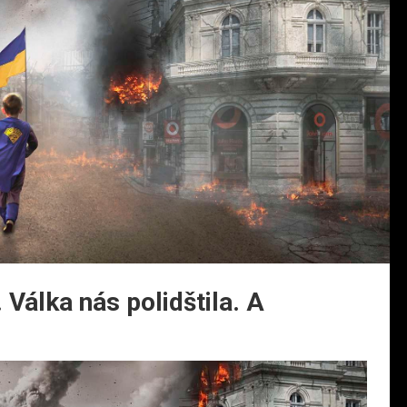
. Válka nás polidštila. A