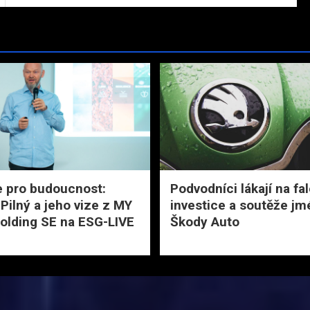
e pro budoucnost:
Podvodníci lákají na fa
 Pilný a jeho vize z MY
investice a soutěže j
lding SE na ESG-LIVE
Škody Auto