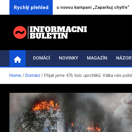
Skip
Rychlý přehled
 20 let na trhu novou kampaní „Zaparkuj chytře“
to
content
INFORMAČNÍ-BULETI
Novinky a informace
DOMÁCÍ
NOVINKY
MAGAZÍN
NÁZOR
Home
Domácí
Přijali jsme 476 tisíc uprchlíků. Válka nás pol