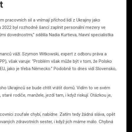
t
 pracovních sil a vnímají příchod lidí z Ukrajiny jako
oru 2022 byl rozhodně šancí zaplnit personální mezery ve
mi dovednostmi,” sdělila Nadia Kurtieva, hlavní specialistka
tnanců váží. Szymon Witkowski, expert z odboru práva a
PP), však varuje: “Problém však může být v tom, že Polsko
 EU, jako je třeba Německo.” Podobně to dnes vidí Slovensko,
noho Ukrajinců se bude chtít vrátit domů. Vidím to ve svém
, staré rodiče, manžele, jezdí tam, i když riskují. Otázkou je,
ovníci zoufale chybí, nabídne. Zatím tedy žádná sláva, opět
ikovaných zdravotních sester, i když jich máme málo. Chybná