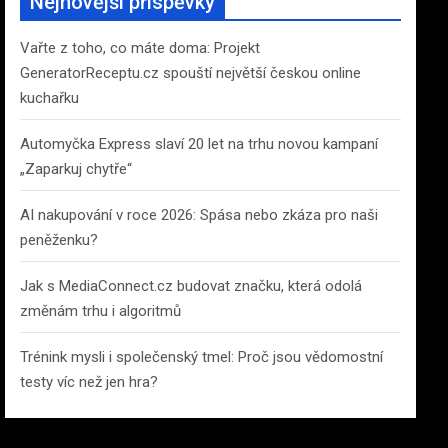
Nejnovější příspěvky
h
Vařte z toho, co máte doma: Projekt
GeneratorReceptu.cz spouští největší českou online
kuchařku
Automyčka Express slaví 20 let na trhu novou kampaní
„Zaparkuj chytře“
AI nakupování v roce 2026: Spása nebo zkáza pro naši
peněženku?
Jak s MediaConnect.cz budovat značku, která odolá
změnám trhu i algoritmů
Trénink mysli i společenský tmel: Proč jsou vědomostní
testy víc než jen hra?