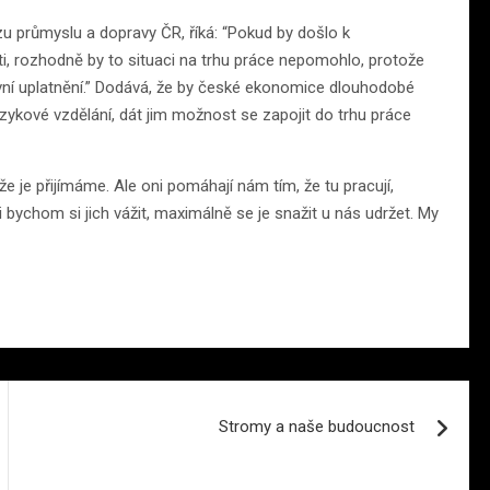
 průmyslu a dopravy ČR, říká: “Pokud by došlo k
i, rozhodně by to situaci na trhu práce nepomohlo, protože
racovní uplatnění.” Dodává, že by české ekonomice dlouhodobé
zykové vzdělání, dát jim možnost se zapojit do trhu práce
e je přijímáme. Ale oni pomáhají nám tím, že tu pracují,
i bychom si jich vážit, maximálně se je snažit u nás udržet. My
Stromy a naše budoucnost