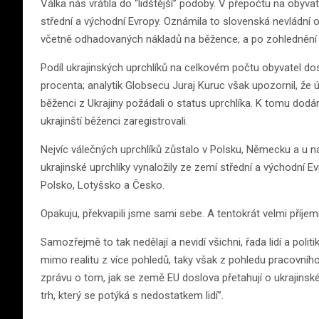
Válka nás vrátila do “lidštější” podoby. V přepočtu na obyvat
střední a východní Evropy. Oznámila to slovenská nevládní 
včetně odhadovaných nákladů na běžence, a po zohlednění 
Podíl ukrajinských uprchlíků na celkovém počtu obyvatel dosá
procenta; analytik Globsecu Juraj Kuruc však upozornil, že ú
běženci z Ukrajiny požádali o status uprchlíka. K tomu dodá
ukrajinští běženci zaregistrovali.
Nejvíc válečných uprchlíků zůstalo v Polsku, Německu a u 
ukrajinské uprchlíky vynaložily ze zemí střední a východní
Polsko, Lotyšsko a Česko.
Opakuju, překvapili jsme sami sebe. A tentokrát velmi příjem
Samozřejmě to tak nedělají a nevidí všichni, řada lidí a politik
mimo realitu z více pohledů, taky však z pohledu pracovního 
zprávu o tom, jak se země EU doslova přetahují o ukrajinské
trh, který se potýká s nedostatkem lidí”.