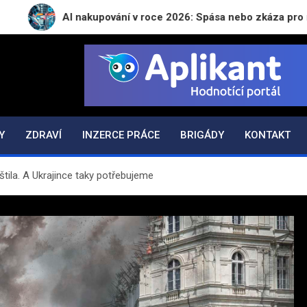
AI nakupování v roce 2026: Spása nebo zkáza pro naši peněžen
N.CZ
Y
ZDRAVÍ
INZERCE PRÁCE
BRIGÁDY
KONTAKT
idštila. A Ukrajince taky potřebujeme