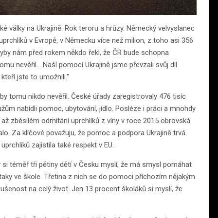
ké války na Ukrajině. Rok teroru a hrůzy. Německý velvyslanec
prchlíků v Evropě, v Německu více než milion, z toho asi 356
 “Kdyby nám před rokem někdo řekl, že ČR bude schopna
 tomu nevěřil… Naší pomocí Ukrajině jsme převzali svůj díl
eří jste to umožnili.”
y tomu nikdo nevěřil. České úřady zaregistrovaly 476 tisíc
žům nabídli pomoc, ubytování, jídlo. Posléze i práci a mnohdy
o až zběsilém odmítání uprchlíků z vlny v roce 2015 obrovská
alo. Za klíčové považuju, že pomoc a podpora Ukrajině trvá.
rchlíků zajistila také respekt v EU.
i téměř tři pětiny dětí v Česku myslí, že má smysl pomáhat
a taky ve škole. Třetina z nich se do pomoci příchozím nějakým
šenost na celý život. Jen 13 procent školáků si myslí, že