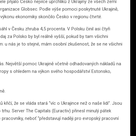
ele přijalo Česko nejvíce uprchlíků z Ukrajiny ze všech zemí
organizace Globsec. Podle výše pomoci poskytnuté Ukrajině,
výkonu ekonomiky skončilo Česko v regionu čtvrté.
hl v Česku zhruba 4,5 procenta. V Polsku činil asi čtyři
daj za Polsko by byl reálně vyšší, pokud by tam všichni
m: u nás je to stejné, mám osobní zkušenost, že se ne všichni
nás. Největší pomoc Ukrajině včetně odhadovaných nákladů na
 Evropy s ohledem na výkon svého hospodářství Estonsko,
ně.
ů křičí, že se vláda stará “víc o Ukrajince než o naše lidi”. Jsou
trhu. Server The Capitals (Euractiv) přinesl minulý pátek
 pracovníky, neboť “představují naději pro evropský pracovní