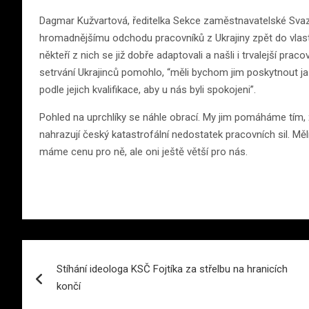
Dagmar Kužvartová, ředitelka Sekce zaměstnavatelské Svazu
hromadnějšímu odchodu pracovníků z Ukrajiny zpět do vlast
někteří z nich se již dobře adaptovali a našli i trvalejší p
setrvání Ukrajinců pomohlo, “měli bychom jim poskytnout ja
podle jejich kvalifikace, aby u nás byli spokojeni”.
Pohled na uprchlíky se náhle obrací. My jim pomáháme tím, ž
nahrazují český katastrofální nedostatek pracovních sil. Měl
máme cenu pro ně, ale oni ještě větší pro nás.
Navigace
Stíhání ideologa KSČ Fojtíka za střelbu na hranicích
pro
končí