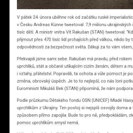
V pátek 24. února uběhne rok od začátku ruské imperialistic
v Česku Andreas Künne tweetoval: 7,9 milionu ukrajinských u
tisíc dětí. A ministr vnitra Vít Rakušan (STAN) tweetoval:
přijmout přes 470 tisíc lidí prchajících před válkou, nikdo by
odpovědnosti za bezpečnost světa. Děkuji za to vám všem, kt
Překvapili jsme sami sebe. Rakušan má pravdu, před rokem b
uprchlíků, stát a občané utíkajícím cizím ženám, dětem a mu
i vztahy, přátelství. Popravdě, ta ochota a vůle pomoct je p
změna, obrovský úspěch. Je to to nejlepší, co nás loni potk
Euroministr Mikuláš Bek (STAN) připomíná, že nám podpora up
Podle průzkumu Dětského fondu OSN (UNICEF) Mladé hlasy s
uprchlíkům z Ukrajiny. Ten postoj si nejspíš osvojily doma 
způsobem přímo zapojila. Bude to pro ně, předpokládám, zku
pomoc uprchlíkům smysl nemá.