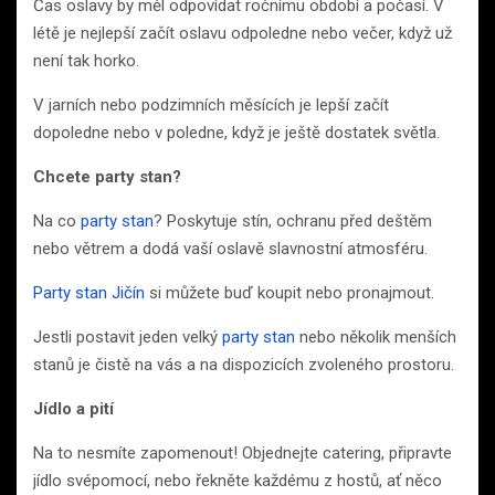
Čas oslavy by měl odpovídat ročnímu období a počasí. V
létě je nejlepší začít oslavu odpoledne nebo večer, když už
není tak horko.
V jarních nebo podzimních měsících je lepší začít
dopoledne nebo v poledne, když je ještě dostatek světla.
Chcete party stan?
Na co
party stan
? Poskytuje stín, ochranu před deštěm
nebo větrem a dodá vaší oslavě slavnostní atmosféru.
Party stan Jičín
si můžete buď koupit nebo pronajmout.
Jestli postavit jeden velký
party stan
nebo několik menších
stanů je čistě na vás a na dispozicích zvoleného prostoru.
Jídlo a pití
Na to nesmíte zapomenout! Objednejte catering, připravte
jídlo svépomocí, nebo řekněte každému z hostů, ať něco