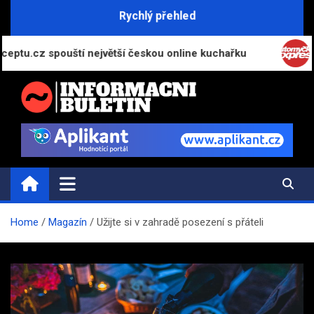
Skip
Rychlý přehled
to
content
 spouští největší českou online kuchařku
Automyč
INFORMAČNÍ-BULETIN.CZ
Novinky a informace
Home
Magazín
Užijte si v zahradě posezení s přáteli