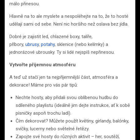
málo přinesou.
Hlavně na to ale myslete a nespoléhejte na to, že to hosté
udělají sami od sebe. Není nic horšího než oslava bez jídla.
Dobré je zajistit led, chlazené boxy, talíře,
příbory,
ubrusy
,
potahy
, sklenice (nebo kelímky) a
jednorázové ubrousky. Ty si lidé nejspíš nepřinesou.
Vytvořte příjemnou atmosféru
A teď už stačí jen ta nejpříjemnější část, atmosféra a
dekorace! Máme pro vás pár tipů:
Nechte hosty, aby přidali svou oblíbenou hudbu do
sdíleného playlistu (ideálně jim dejte instrukce, ať k sobě
písničky aspoň trochu ladí).
Čím dekorovat? Můžete použít květiny, girlandy, balónky,
svíčky, lucerny nebo světelné řetězy.
Zapojte své hosty do různých aktivit – her, soutěží,