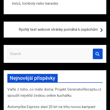
kvízů, tomboly nebo karaoke.
Navigace
Rychlý test webové stránky pomáhá k úspěchům
pro
příspěvek
S
e
a
r
c
Nejnovější příspěvky
h
Vařte z toho, co máte doma: Projekt GeneratorReceptu.cz
spouští největší českou online kuchařku
Automyčka Express slaví 20 let na trhu novou kampaní