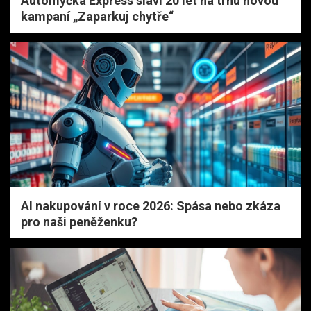
Automyčka Express slaví 20 let na trhu novou
kampaní „Zaparkuj chytře“
AI nakupování v roce 2026: Spása nebo zkáza
pro naši peněženku?