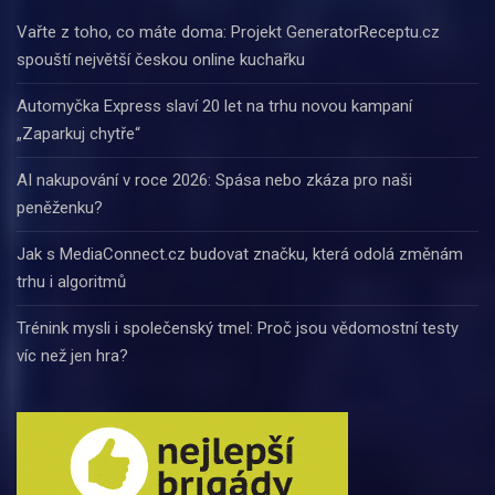
Vařte z toho, co máte doma: Projekt GeneratorReceptu.cz
spouští největší českou online kuchařku
Automyčka Express slaví 20 let na trhu novou kampaní
„Zaparkuj chytře“
AI nakupování v roce 2026: Spása nebo zkáza pro naši
peněženku?
Jak s MediaConnect.cz budovat značku, která odolá změnám
trhu i algoritmů
Trénink mysli i společenský tmel: Proč jsou vědomostní testy
víc než jen hra?