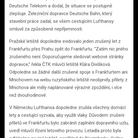
Deutsche Telekom a dodal, že situace se postupně
zlepšuje. Železniční dopravce Deutsche Bahn, který
stavební práce zadal, se všem cestujícím Lufthansy
omluvil za způsobené nepříjemnosti.
Pražské letiště dopoledne evidovalo jeden zrušený let z
Frankfurtu přes Prahu zpět do Frankfurtu. “Zatím nic jiného
zrušeného není. Doporučujeme sledovat webové stránky
dopravce,” řekla ČTK mluvčí letiště Klára Divíšková.
Odpoledne se žádné další zrušené spoje s Frankfurtem ani
Mnichovem na webu ruzyňského letiště neobjevily, přílety z
Mnichova ale měly naplánované výrazné zpoždění, i více
než dvouhodinové.
V Německu Lufthansa dopoledne zrušila všechny domácí
lety a cestující vyzvala, aby využili vlaky. Důvodem zrušení
příletů ve Frankfurtu bylo zabránit zaplnění dopravního uzlu,
uvedl mluvčí řízení letového provozu. Letadla proto byla