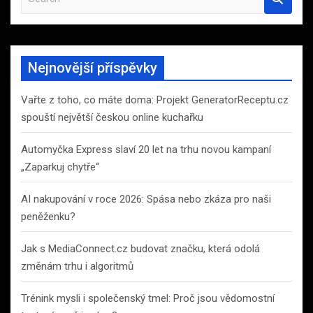
e
a
r
c
Nejnovější příspěvky
h
Vařte z toho, co máte doma: Projekt GeneratorReceptu.cz
spouští největší českou online kuchařku
Automyčka Express slaví 20 let na trhu novou kampaní
„Zaparkuj chytře“
AI nakupování v roce 2026: Spása nebo zkáza pro naši
peněženku?
Jak s MediaConnect.cz budovat značku, která odolá
změnám trhu i algoritmů
Trénink mysli i společenský tmel: Proč jsou vědomostní