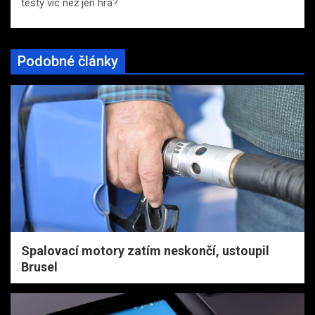
testy víc než jen hra?
Podobné články
Spalovací motory zatím neskončí, ustoupil
Brusel