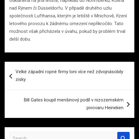
odkláněna na jiná letiště, například do Norimberku, Kolína
nad Rýnem či Düsseldorfu. V případě druhého uzlu
společnosti Lufthansa, kterým je letiště v Mnichově, řízení
letového provozu k žádnému omezení nepřikročilo. Tato
možnost však přicházela v úvahu, pokud by problém trval
delší dobu.
Navigace
Velké západní ropné firmy loni více než zdvojnásobily
pro
zisky
příspěvek
Bill Gates koupil menšinový podíl v nizozemském
pivovaru Heineken
S