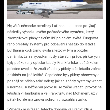
Největší německé aerolinky Lufthansa se dnes potýkají s
následky výpadku svého počítačového systému, který
zkomplikoval plány tisícům lidí po celém světě. Fungovat
ráno přestaly systémy pro odbavení i nástup do letadla.
Lufthansa kvůli tomu svolala krizový tým a později
oznámila, že za výpadkem byly stavební práce, při kterých
byly poškozeny optické kabely. Frankfurtské letiště kolem
poledne uvedlo, že zruší všechny přílety a že letadla začne
odklánět na jiná letiště. Odpoledne byly přílety obnoveny a
později se přidaly také odlety, jak se začaly systémy vracet
k normálu. K běžnému provosu se začal vracet i provoz na
letištích v Hamburku a ve Frankfurtu nad Mohanem, už v
pátek ho ale má znovu ochromit rozsáhlá stávka.
“Výpadek je vyřešen, letecká doprava ve Frankfurtu a