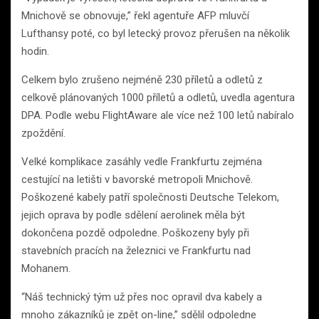
Mnichově se obnovuje,” řekl agentuře AFP mluvčí
Lufthansy poté, co byl letecký provoz přerušen na několik
hodin.
Celkem bylo zrušeno nejméně 230 příletů a odletů z
celkově plánovaných 1000 příletů a odletů, uvedla agentura
DPA. Podle webu FlightAware ale více než 100 letů nabíralo
zpoždění.
Velké komplikace zasáhly vedle Frankfurtu zejména
cestující na letišti v bavorské metropoli Mnichově.
Poškozené kabely patří společnosti Deutsche Telekom,
jejich oprava by podle sdělení aerolinek měla být
dokončena pozdě odpoledne. Poškozeny byly při
stavebních pracích na železnici ve Frankfurtu nad
Mohanem.
“Náš technický tým už přes noc opravil dva kabely a
mnoho zákazníků je zpět on-line,” sdělil odpoledne