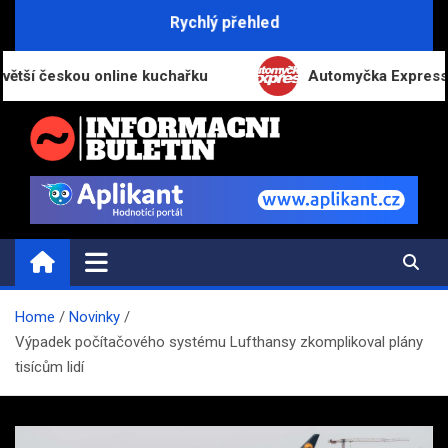
Skip
Rychlý přehled
to
content
eskou online kuchařku
Automyčka Express slaví 20
INFORMAČNÍ-BULETIN.CZ
Novinky a informace
Home
Novinky
Výpadek počítačového systému Lufthansy zkomplikoval plány
tisícům lidí