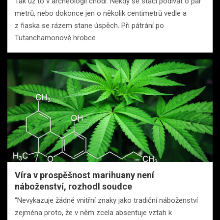
Tak už to v archeologii chodí. Někdy se stačí podívat o pár
metrů, nebo dokonce jen o několik centimetrů vedle a
z fiaska se rázem stane úspěch. Při pátrání po
Tutanchamonově hrobce…
Víra v prospěšnost marihuany není
náboženství, rozhodl soudce
“Nevykazuje žádné vnitřní znaky jako tradiční náboženství
zejména proto, že v něm zcela absentuje vztah k