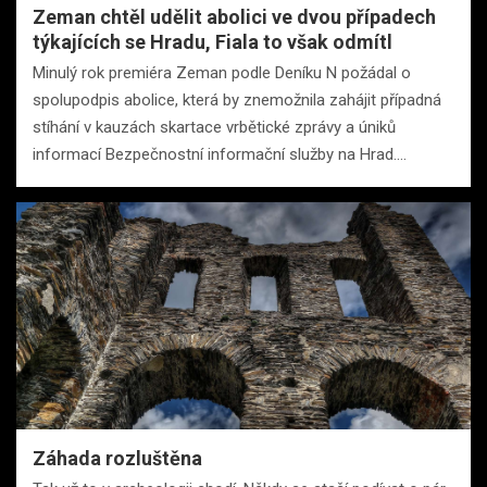
Zeman chtěl udělit abolici ve dvou případech
týkajících se Hradu, Fiala to však odmítl
Minulý rok premiéra Zeman podle Deníku N požádal o
spolupodpis abolice, která by znemožnila zahájit případná
stíhání v kauzách skartace vrbětické zprávy a úniků
informací Bezpečnostní informační služby na Hrad.…
Záhada rozluštěna