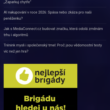
„Zaparkuj chytře“
AI nakupování v roce 2026: Spása nebo zkáza pro naši
peněženku?
Jak s MediaConnect.cz budovat značku, která odolá změnám
trhu i algoritmů
Trénink mysli i společenský tmel: Proč jsou vědomostní testy
víc než jen hra?