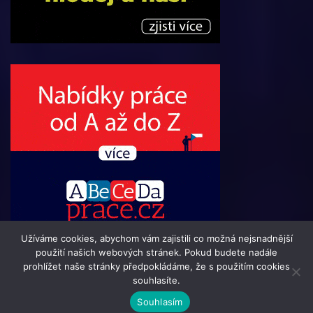
Užíváme cookies, abychom vám zajistili co možná nejsnadnější
použití našich webových stránek. Pokud budete nadále
prohlížet naše stránky předpokládáme, že s použitím cookies
souhlasíte.
© 2016 - 2024 Informacni-Buletin.cz | člen skupiny 123jobs
Souhlasím
Media | Všechna práva vyhrazena | Theme by
MantraBrain