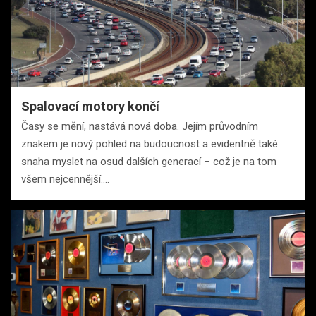
Spalovací motory končí
Časy se mění, nastává nová doba. Jejím průvodním
znakem je nový pohled na budoucnost a evidentně také
snaha myslet na osud dalších generací – což je na tom
všem nejcennější.…