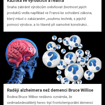
Kazítka ve výrobcích a realita
Snaha zabránit výrobcům ovlivňovat životnost jejich
produktů vedla například ve Francii ke schválení zákona,
který mluví o zakázaném „souhrnu technik, s jejichž
pomocí výrobce, a to hlavně při samotné konstrukci…
Raději alzheimera než demenci Bruce Willise
Rodina Bruce Willise nedávno oznámila, že
sedmašedesátiletý herec trpí frontotemporální demencí.