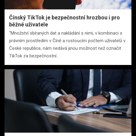
Čínský TikTok je bezpečnostní hrozbou i pro
běžné uživatele
“Množství sbíraných dat a nakládání s nimi, v kombinaci s
právním prostředím v Číně a rostoucím počtem uživatelů v
České republice, nám nedává jinou možnost než označit
TikTok za bezpečnostní…