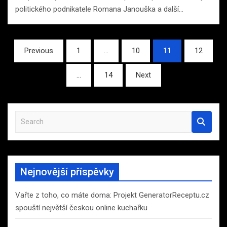
politického podnikatele Romana Janouška a další…
Stránkování
Previous
1
…
10
11
12
příspěvků
…
14
Next
S
e
a
r
c
Nejnovější příspěvky
h
Vařte z toho, co máte doma: Projekt GeneratorReceptu.cz
spouští největší českou online kuchařku