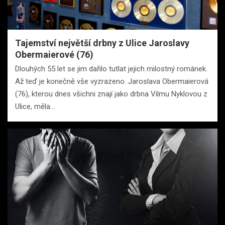
Tajemství největší drbny z Ulice Jaroslavy
Obermaierové (76)
Dlouhých 55 let se jim dařilo tutlat jejich milostný románek.
Až teď je konečně vše vyzrazeno. Jaroslava Obermaierová
(76), kterou dnes všichni znají jako drbna Vilmu Nyklovou z
Ulice, měla…