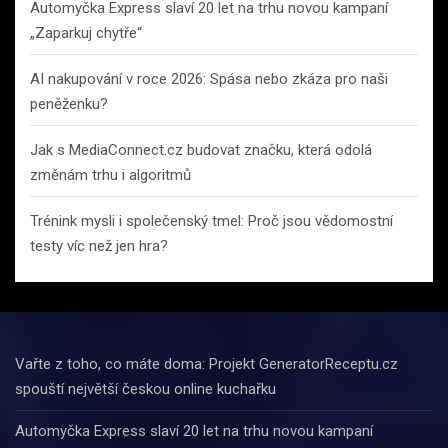
Automyčka Express slaví 20 let na trhu novou kampaní
„Zaparkuj chytře“
AI nakupování v roce 2026: Spása nebo zkáza pro naši
peněženku?
Jak s MediaConnect.cz budovat značku, která odolá
změnám trhu i algoritmů
Trénink mysli i společenský tmel: Proč jsou vědomostní
testy víc než jen hra?
Vařte z toho, co máte doma: Projekt GeneratorReceptu.cz
spouští největší českou online kuchařku
Automyčka Express slaví 20 let na trhu novou kampaní