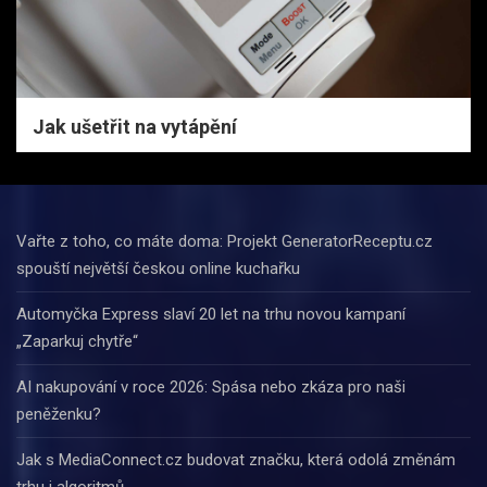
Jak ušetřit na vytápění
Vařte z toho, co máte doma: Projekt GeneratorReceptu.cz
spouští největší českou online kuchařku
Automyčka Express slaví 20 let na trhu novou kampaní
„Zaparkuj chytře“
AI nakupování v roce 2026: Spása nebo zkáza pro naši
peněženku?
Jak s MediaConnect.cz budovat značku, která odolá změnám