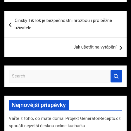
Navigace
Čínský TikTok je bezpečnostní hrozbou i pro běžné
pro
uživatele
příspěvek
Jak ušetřit na vytápění
S
e
a
r
c
Nejnovější příspěvky
h
Vařte z toho, co máte doma: Projekt GeneratorReceptu.cz
spouští největší českou online kuchařku