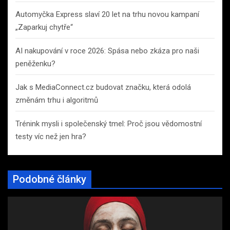
Automyčka Express slaví 20 let na trhu novou kampaní
„Zaparkuj chytře“
AI nakupování v roce 2026: Spása nebo zkáza pro naši
peněženku?
Jak s MediaConnect.cz budovat značku, která odolá
změnám trhu i algoritmů
Trénink mysli i společenský tmel: Proč jsou vědomostní
testy víc než jen hra?
Podobné články