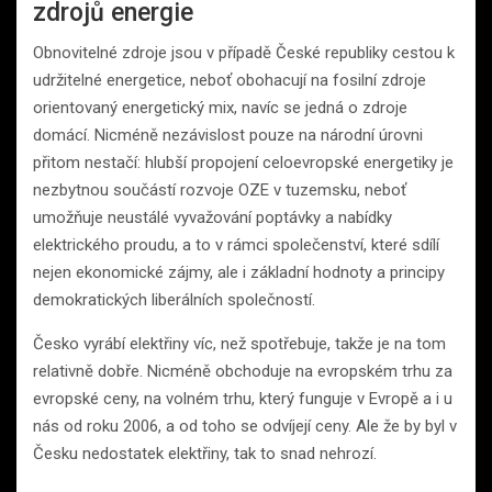
zdrojů energie
Obnovitelné zdroje jsou v případě České republiky cestou k
udržitelné energetice, neboť obohacují na fosilní zdroje
orientovaný energetický mix, navíc se jedná o zdroje
domácí. Nicméně nezávislost pouze na národní úrovni
přitom nestačí: hlubší propojení celoevropské energetiky je
nezbytnou součástí rozvoje OZE v tuzemsku, neboť
umožňuje neustálé vyvažování poptávky a nabídky
elektrického proudu, a to v rámci společenství, které sdílí
nejen ekonomické zájmy, ale i základní hodnoty a principy
demokratických liberálních společností.
Česko vyrábí elektřiny víc, než spotřebuje, takže je na tom
relativně dobře. Nicméně obchoduje na evropském trhu za
evropské ceny, na volném trhu, který funguje v Evropě a i u
nás od roku 2006, a od toho se odvíjejí ceny. Ale že by byl v
Česku nedostatek elektřiny, tak to snad nehrozí.