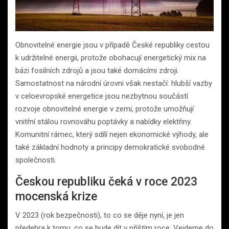
Obnovitelné energie jsou v případě České republiky cestou
k udržitelné energii, protože obohacují energetický mix na
bázi fosilních zdrojů a jsou také domácími zdroji.
Samostatnost na národní úrovni však nestačí: hlubší vazby
v celoevropské energetice jsou nezbytnou součástí
rozvoje obnovitelné energie v zemi, protože umožňují
vnitřní stálou rovnováhu poptávky a nabídky elektřiny.
Komunitní rámec, který sdílí nejen ekonomické výhody, ale
také základní hodnoty a principy demokratické svobodné
společnosti.
Českou republiku čeká v roce 2023
mocenská krize
V 2023 (rok bezpečnosti), to co se děje nyní, je jen
předehra k tomu, co se bude dít v příštím roce. Vejdeme do