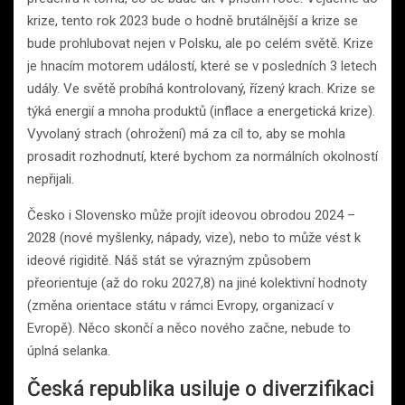
krize, tento rok 2023 bude o hodně brutálnější a krize se
bude prohlubovat nejen v Polsku, ale po celém světě. Krize
je hnacím motorem událostí, které se v posledních 3 letech
udály. Ve světě probíhá kontrolovaný, řízený krach. Krize se
týká energií a mnoha produktů (inflace a energetická krize).
Vyvolaný strach (ohrožení) má za cíl to, aby se mohla
prosadit rozhodnutí, které bychom za normálních okolností
nepřijali.
Česko i Slovensko může projít ideovou obrodou 2024 –
2028 (nové myšlenky, nápady, vize), nebo to může vést k
ideové rigiditě. Náš stát se výrazným způsobem
přeorientuje (až do roku 2027,8) na jiné kolektivní hodnoty
(změna orientace státu v rámci Evropy, organizací v
Evropě). Něco skončí a něco nového začne, nebude to
úplná selanka.
Česká republika usiluje o diverzifikaci