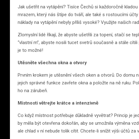
Jak ušetřit na vytápění? Tisíce Čechů si každoročně kladou
mrazem, který nás štípe do tváří, ale také s rostoucími účty 
náklady na vytápění nebyly příliš vysoké? Využijte našich rad
Zlomyslní lidé říkají, že abyste ušetřili za topení, stačí se
“vlastní m”, abyste nosili tucet svetrů současně a stále cítil
je to možné!
Utěsněte všechna okna a otvory
Prvním krokem je utěsnění všech oken a otvorů. Do domu n
jejich správné funkce zavřete okna a položte na ně ruku. Pok
ho na zárubeň.
Místnosti větrejte krátce a intenzivně
Co když místnost potřebuje důkladně vyvětrat? Princip je jedn
by měla být otevřena dokořán, aby se umožnila výměna vzdu
ale chlad v ní nebude tolik cítit. Chcete-li snížit výši účtů z