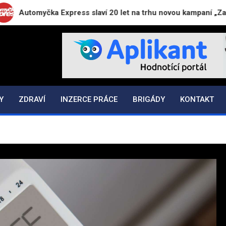
yčka Express slaví 20 let na trhu novou kampaní „Zaparkuj chy
N.CZ
Y
ZDRAVÍ
INZERCE PRÁCE
BRIGÁDY
KONTAKT