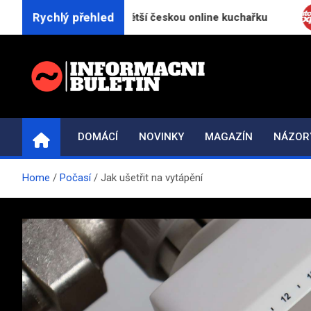
Skip
Rychlý přehled
.cz spouští největší českou online kuchařku
Autom
to
content
INFORMAČNÍ-BULETI
Novinky a informace
DOMÁCÍ
NOVINKY
MAGAZÍN
NÁZOR
Home
Počasí
Jak ušetřit na vytápění