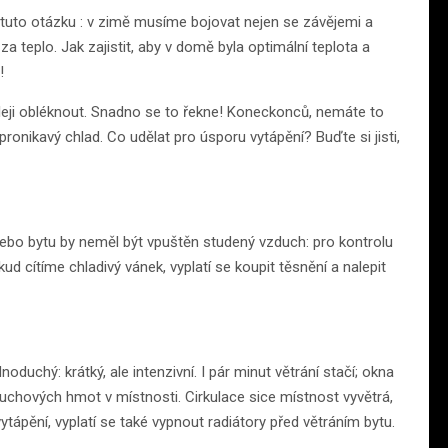
 tuto otázku : v zimě musíme bojovat nejen se závějemi a
za teplo. Jak zajistit, aby v domě byla optimální teplota a
!
 tepleji obléknout. Snadno se to řekne! Koneckonců, nemáte to
i pronikavý chlad. Co udělat pro úsporu vytápění? Buďte si jisti,
ebo bytu by neměl být vpuštěn studený vzduch: pro kontrolu
ud cítíme chladivý vánek, vyplatí se koupit těsnění a nalepit
oduchý: krátký, ale intenzivní. I pár minut větrání stačí; okna
chových hmot v místnosti. Cirkulace sice místnost vyvětrá,
a vytápění, vyplatí se také vypnout radiátory před větráním bytu.