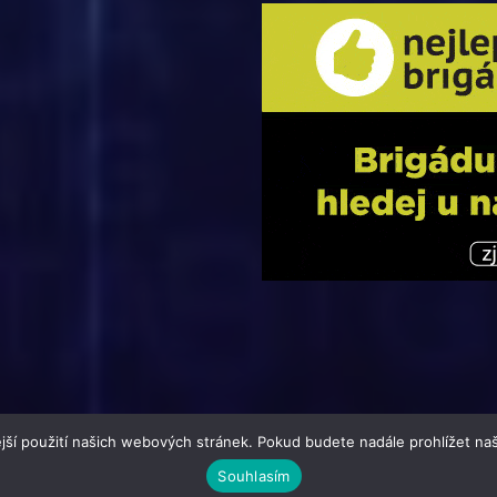
jší použití našich webových stránek. Pokud budete nadále prohlížet naš
Souhlasím
i-Buletin.cz | člen skupiny 123jobs Media | Všechna práva vyhraze