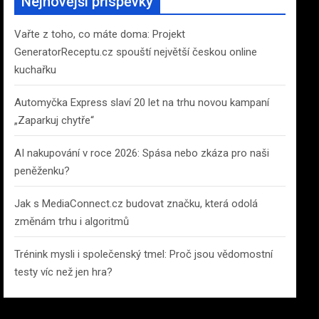
Nejnovější příspěvky
h
Vařte z toho, co máte doma: Projekt
GeneratorReceptu.cz spouští největší českou online
kuchařku
Automyčka Express slaví 20 let na trhu novou kampaní
„Zaparkuj chytře“
AI nakupování v roce 2026: Spása nebo zkáza pro naši
peněženku?
Jak s MediaConnect.cz budovat značku, která odolá
změnám trhu i algoritmů
Trénink mysli i společenský tmel: Proč jsou vědomostní
testy víc než jen hra?