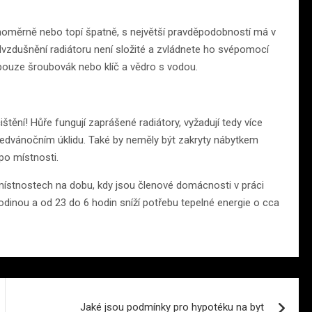
vnoměrně nebo topí špatně, s největší pravděpodobností má v
vzdušnění radiátoru není složité a zvládnete ho svépomocí
 pouze šroubovák nebo klíč a vědro s vodou.
štění! Hůře fungují zaprášené radiátory, vyžadují tedy více
 předvánočním úklidu. Také by neměly být zakryty nábytkem
po místnosti.
 místnostech na dobu, kdy jsou členové domácnosti v práci
hodinou a od 23 do 6 hodin sníží potřebu tepelné energie o cca
Jaké jsou podmínky pro hypotéku na byt