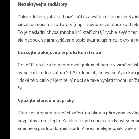
Nezakrývejte radiátory
Dalším trikem, jak platit nižší účty za vytápění, je nezakrývá
cirkulaci musí mít radiátory (např. v bytech ve staré zástavb
To je základní chyba mnoha lidí, kteří chtějí rychle zvýšit te
ale naopak se jimi vydávané teplo akumuluje mezi okny a ra
Udržujte pokojovou teplotu konstantní
Co ještě stojí za to pamatovat, pokud chceme v zimě snížit n
by se měla udržovat na 20-21 stupních, ne vyšší. Výjimkou j
lidské tělo cítilo příjemně. V noci se také vyplatí trochu sní
%!
Využijte sluneční paprsky
Přes den dopadá sluneční záření na okna a přirozeně zvyšuje
bezplatný zdroj tepla. Za slunečných dnů by měly být všech
snadnější přístup do místností. V noci udělejte opak. Zakrytí