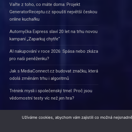
Vařte z toho, co máte doma: Projekt
GeneratorReceptu.cz spouští největší českou
online kuchařku
Automyčka Express slaví 20 let na trhu novou
kampaní „Zaparkuj chytře“
AI nakupování v roce 2026: Spása nebo zkáza
pro naši peněženku?
Jak s MediaConnect.cz budovat značku, která
odolá změnám trhu i algoritmů
Trénink mysli i společenský tmel: Proč jsou
vědomostní testy víc než jen hra?
Užíváme cookies, abychom vám zajistili co možná nejsnadně
© 2016 - 2024 Informacn