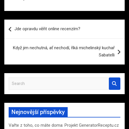
Navigace
Jde opravdu věřit online recenzím?
pro
příspěvek
Když jim nechutná, ať nechodí, říká michelinský kuchař
Sabatelli
S
e
a
r
c
Nejnovější příspěvky
h
Vařte z toho, co máte doma: Projekt GeneratorReceptu.cz