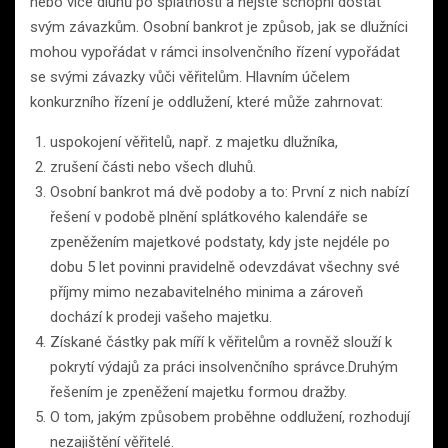
nebo více dluhů po splatnosti a nejste schopni dostát
svým závazkům. Osobní bankrot je způsob, jak se dlužníci
mohou vypořádat v rámci insolvenčního řízení vypořádat
se svými závazky vůči věřitelům. Hlavním účelem
konkurzního řízení je oddlužení, které může zahrnovat:
uspokojení věřitelů, např. z majetku dlužníka,
zrušení části nebo všech dluhů.
Osobní bankrot má dvě podoby a to: První z nich nabízí
řešení v podobě plnění splátkového kalendáře se
zpeněžením majetkové podstaty, kdy jste nejdéle po
dobu 5 let povinni pravidelně odevzdávat všechny své
příjmy mimo nezabavitelného minima a zároveň
dochází k prodeji vašeho majetku.
Získané částky pak míří k věřitelům a rovněž slouží k
pokrytí výdajů za práci insolvenčního správce.Druhým
řešením je zpeněžení majetku formou dražby.
O tom, jakým způsobem proběhne oddlužení, rozhodují
nezajištění věřitelé.