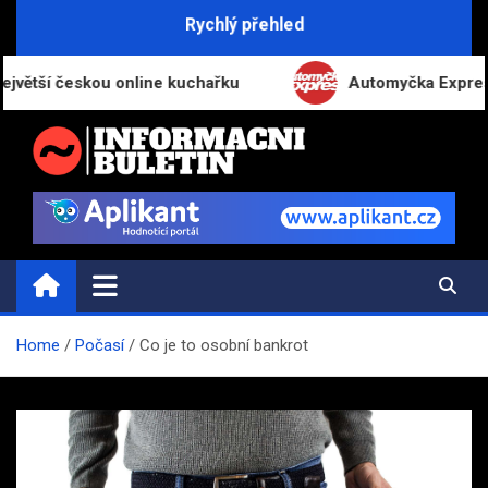
Skip
Rychlý přehled
to
content
ší českou online kuchařku
Automyčka Express slaví
INFORMAČNÍ-BULETIN.CZ
Novinky a informace
Home
Počasí
Co je to osobní bankrot