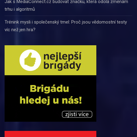
Jak s MediaConnect.cz budovat značku, která odolá změnám
trhu i algoritmů
Trénink mysli i společenský tmel: Proč jsou vědomostní testy
víc než jen hra?