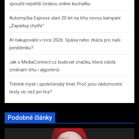
spouští největší českou online kuchařku
Automyčka Express slaví 20 let na trhu novou kampaní
„Zaparkuj chytře“
AI nakupování v roce 2026: Spása nebo zkáza pro naši
peněženku?
Jak s MediaConnect.cz budovat značku, která odolá
změnám trhu i algoritmů
Trénink mysli i společenský tmel: Proč jsou vědomostní
testy víc než jen hra?
Podobné články