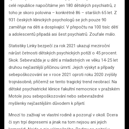
celé republice napočítáme jen 180 dětských psychiatrů, z
toho je skoro polovina – konkrétně 86 – starších 65 let. Z
931 českých klinických psychologů se jich pouze 90
zaměřuje na děti a dospívající. V přepočtu na 100 tisíc dětí
a adolescentů připadá asi šest psychiatrů. Zoufale málo.
Statistiky Linky bezpečí za rok 2021 ukazují meziroční
nárůst četnosti dětských psychických potíží o 45 procent.
Skok. Sebevražda je u dětí a mladistvých ve věku 14-25 let
druhou nejčastější příčinou úmrtí. Jejich výskyt a případy
sebepoškozování se v roce 2021 oproti roku 2020 zvýšily
trojnásobně, přičemž se tento tragický trend neobrací. Na
dětské psychiatrické klinice fakultní nemocnice v pražském
Motole jsou sebepoškozování nebo sebevražedné
myšlenky nejčastějším důvodem k přijetí.
Mnozí to zažívají ve vlastní rodině a pozorují v okolí. Dcera
či syn trpí depresemi a jinak na tom nejsou ani jejich