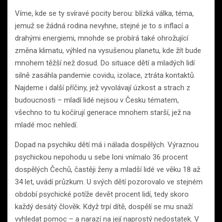
Víme, kde se ty svíravé pocity berou: blízká válka, téma,
jemuž se žádná rodina nevyhne, stejné je to s inflací a
drahými energiemi, mnohde se probírá také ohrožující
změna klimatu, výhled na vysušenou planetu, kde žít bude
mnohem těžší než dosud. Do situace dětí a mladých lidí
silně zasáhla pandemie covidu, izolace, ztráta kontaktů.
Najdeme i další příčiny, jež vyvolávají úzkost a strach z
budoucnosti – mladí lidé nejsou v Česku tématem,
všechno to tu kočírují generace mnohem starší, jež na
mladé moc nehledí.
Dopad na psychiku dětí má i nálada dospělých. Výraznou
psychickou nepohodu u sebe loni vnímalo 36 procent
dospělých Čechů, častěji ženy a mladší lidé ve věku 18 až
34 let, uvádí průzkum. U svých dětí pozorovalo ve stejném
období psychické potíže devět procent lidí, tedy skoro
každý desátý člověk. Když trpí dítě, dospělí se mu snaží
vyhledat pomoc – a narazí na její naprostý nedostatek. V