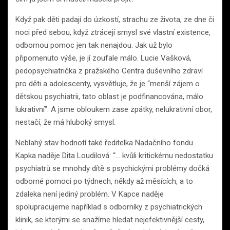
Když pak děti padají do úzkostí, strachu ze života, ze dne či
noci před sebou, když ztrácejí smysl své vlastní existence,
odbornou pomoc jen tak nenajdou. Jak už bylo
připomenuto výše, je jí zoufale málo. Lucie Vašková,
pedopsychiatrička z pražského Centra duševního zdraví
pro děti a adolescenty, vysvětluje, že je “menší zájem o
dětskou psychiatrii, tato oblast je podfinancována, málo
lukrativní”. A jsme obloukem zase zpátky, nelukrativní obor,
nestačí, že má hluboký smysl.
Neblahý stav hodnotí také ředitelka Nadačního fondu
Kapka naděje Dita Loudilová: “… kvůli kritickému nedostatku
psychiatrů se mnohdy dítě s psychickými problémy dočká
odborné pomoci po týdnech, někdy až měsících, a to
zdaleka není jediný problém. V Kapce naděje
spolupracujeme například s odborníky z psychiatrických
klinik, se kterými se snažíme hledat nejefektivnější cesty,