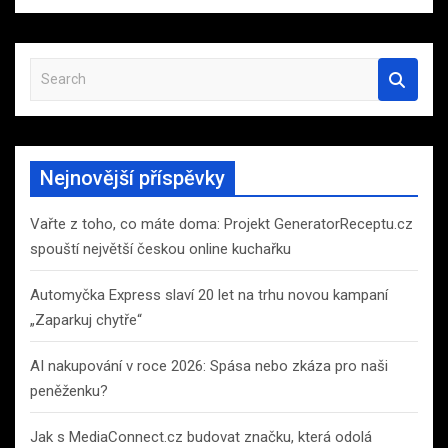
S
e
a
r
c
Nejnovější příspěvky
h
Vařte z toho, co máte doma: Projekt GeneratorReceptu.cz
spouští největší českou online kuchařku
Automyčka Express slaví 20 let na trhu novou kampaní
„Zaparkuj chytře“
AI nakupování v roce 2026: Spása nebo zkáza pro naši
peněženku?
Jak s MediaConnect.cz budovat značku, která odolá