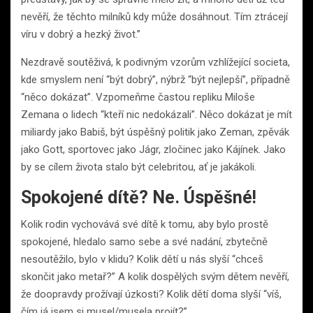
nevěří, že těchto milníků kdy může dosáhnout. Tím ztrácejí
víru v dobrý a hezký život.”
Nezdravě soutěživá, k podivným vzorům vzhlížející societa,
kde smyslem není “být dobrý”, nýbrž “být nejlepší”, případně
“něco dokázat”. Vzpomeňme častou repliku Miloše
Zemana o lidech “kteří nic nedokázali”. Něco dokázat je mít
miliardy jako Babiš, být úspěšný politik jako Zeman, zpěvák
jako Gott, sportovec jako Jágr, zločinec jako Kájínek. Jako
by se cílem života stalo být celebritou, ať je jakákoli.
Spokojené dítě? Ne. Úspěšné!
Kolik rodin vychovává své dítě k tomu, aby bylo prostě
spokojené, hledalo samo sebe a své nadání, zbytečně
nesoutěžilo, bylo v klidu? Kolik dětí u nás slyší “chceš
skončit jako metař?” A kolik dospělých svým dětem nevěří,
že doopravdy prožívají úzkosti? Kolik dětí doma slyší “víš,
čím já jsem si musel/musela projít?”