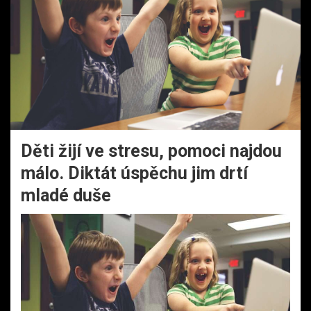
Děti žijí ve stresu, pomoci najdou
málo. Diktát úspěchu jim drtí
mladé duše