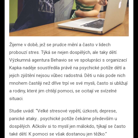
Žijeme v době, jež se prudce mění a často v lidech
probouzí stres. Týká se nejen dospělých, ale taky dětí.
Výzkumná agentura Behavio se ve spolupráci s organizací
Kapka naděje soustředila právě na psychické potíže dětí a
jejich zjištění nejsou vůbec radostná. Děti u nás pode nich
mnohem častěji než dříve trpí ve své mysli, často si ubližují
a rodiny, které jim chtějí pomoci, se ocitají ve svízelné
situaci.
Studie uvádí: “Velké stresové vypětí, úzkosti, deprese,
panické ataky… psychické potíže čekáme především u
dospělých. Ačkoliv si to myslí jen málokdo, týkají se často
také dětí. K pomoci se však dostanou jen těžko.”