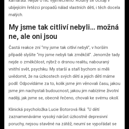
kamarádi. Nejde o nic výjimečného. Rodiny se ocitají v
ubíjejícím řetězci propadů nálad vlastních dětí, i těch docela
malých.
My jsme tak citliví nebyli… možná
ne, ale oni jsou
Častá reakce zní “my jsme tak citliví nebyli”, v horším
případě slyšíte “my jsme nebyli tak změkčilí”. Jenomže tady
nejde o změkčilost, nýbrž o drsnou realitu, nabouraný
vnitřní svět, psychiku. My starší a staří bychom si měli
uvědomit, že na úzkostech svých dětí a jejich dětí máme
podíl. Odpovídáme za to, kolik jsme jim věnovali času, jakou
jsme jim nachystali budoucnost, jakou jim nabízíme životní
naději, jak jsme se, obecně řečeno, chovali ke svému okolí.
Klinická psycholožka Lucie Botorová říká: “U dětí
zaznamenáváme vysoký nárůst úzkostně depresivní
poruchy, nejsou stavěné na zátěž, neumí se vypořádat se