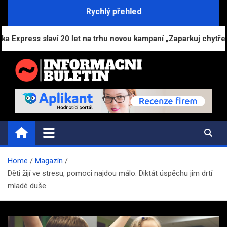
Skip
Rychlý přehled
to
content
slaví 20 let na trhu novou kampaní „Zaparkuj chytře“
INFORMAČNÍ-BULETIN.CZ
Novinky a informace
Home
Magazín
Děti žijí ve stresu, pomoci najdou málo. Diktát úspěchu jim drtí
mladé duše