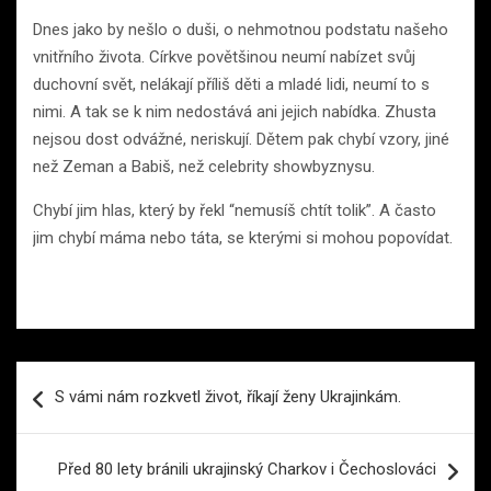
Dnes jako by nešlo o duši, o nehmotnou podstatu našeho
vnitřního života. Církve povětšinou neumí nabízet svůj
duchovní svět, nelákají příliš děti a mladé lidi, neumí to s
nimi. A tak se k nim nedostává ani jejich nabídka. Zhusta
nejsou dost odvážné, neriskují. Dětem pak chybí vzory, jiné
než Zeman a Babiš, než celebrity showbyznysu.
Chybí jim hlas, který by řekl “nemusíš chtít tolik”. A často
jim chybí máma nebo táta, se kterými si mohou popovídat.
Navigace
S vámi nám rozkvetl život, říkají ženy Ukrajinkám.
pro
příspěvek
Před 80 lety bránili ukrajinský Charkov i Čechoslováci