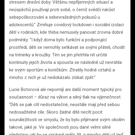
stresem dnešní doby. Většinu nepříjemných situací a
neúspěchů používají proti sobě, o čemž svědčí nárůst
sebepoškozování a sebevražedných pokusů u
adolescentů.” Zmiňuje covidový lockdown i sociální izolaci
dětí v rodinách, kde třeba nemusely panovat zrovna dobré
podmínky. “I když doma bylo funkční a podporující
prostředí, děti se nemohly setkávat se svými přáteli, chodit
na tréninky a kroužky. Tím se jim přetrhla nit určité
kontinuity jejich života a spousta se následně už nevrátila
ke svým sportům a koníčkům. Ztratily hodně vztahů a
mnoho z nich je už nedokázalo získat zpět.”
Lucie Botorová ale nepomíjí ani další moment typický pro
současnost – důraz na výkon a silný tlak na výjimečnost.
“Děti se pak cítí nedostatečné, neustále mají před sebou
nedosažitelné cíle. Skoro žádné dítě necítí pocit
sounáležitosti ve smyslu, že by bylo přijímané svým okolím
takové, jaké je. Ve společnosti jsou dané velmi silné
představy, jak by se správně mělo žít, a mnoho dětí už teď