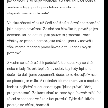
jak pomoci. A to nejen finančně, ale také edukací rodin a
snahou o lepší pochopení tabuizovaného a
stigmatizovaného tématu.”
Ve skutečnosti však už Češi naštěstí duševní onemocnění
jako stigma nevnímají. Za slabost člověka jej považuje jen
desetina lidí, za ostudu pak pouze tři procenta. Podle
většiny se jedná o nemoc jako každou jinou. Zároveň ji
však máme tendenci podceňovat, a to u sebe i svých
potomků.
Zkusím se ještě vrátit k podstatě, k situaci, kdy se dítě
nebo mladý člověk topí sám v sobě, kdy tedy trpí jeho
duše. Na duši jsme zapomněli, duše, to rozhodující v nás,
se pěstuje jen málo. V rodinách jde mnohem víc o úspěch,
kariéru, zajištění budoucnosti typu “jdi na práva”, “dělej
programátora”. Za komunistů to zase bylo “hlavně mlč”, “ať
tě ani nenapadne ve škole říct pravdu”. Tyhle duši křivící
postoje se sčítají, hromadí.