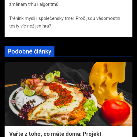
změnám trhu i algoritmů
Trénink mysli i společenský tmel: Proč jsou vědomostní
testy víc než jen hra?
Podobné články
Vařte z toho, co máte doma: Projekt