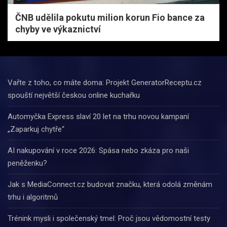
ČNB udělila pokutu milion korun Fio bance za
chyby ve výkaznictví
Vařte z toho, co máte doma: Projekt GeneratorReceptu.cz
spouští největší českou online kuchařku
Automyčka Express slaví 20 let na trhu novou kampaní
„Zaparkuj chytře“
AI nakupování v roce 2026: Spása nebo zkáza pro naši
peněženku?
Jak s MediaConnect.cz budovat značku, která odolá změnám
trhu i algoritmů
Trénink mysli i společenský tmel: Proč jsou vědomostní testy