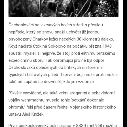
Čechoslováci se v krvavých bojích střetli s přesilou
nepřítele, který se znovu snažil uchvátit již jednou
osvobozený Charkov ležící necelých 30 kilometrů daleko.
Když nacisté útok na Sokolovo na počátku března 1943
spustili, mysleli si nejprve, že stojí proti elitnímu britskému
expedičnímu sboru. Tak ohromující pro ně byl odpor
Čechoslováků oblečených do britských uniforem a
typických talířovitých přileb. Teprve v boji muže proti muži a
také od zajatců se dozvěděli, kdo jim vzdoruje.
“Skvěle vycvičené, ale také velmi arogantní a sebevědomé
vojáky wehrmachtu muselo tohle ‘setkání’ dokonale
ohromit,” řekl před časem ředitel Vojenského historického
ústavu Aleš Knížek.
První československý polní prapor v SSSR měl 968 mužů a