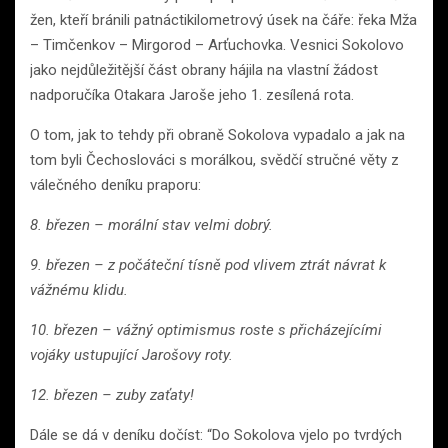
žen, kteří bránili patnáctikilometrový úsek na čáře: řeka Mža
– Timčenkov – Mirgorod – Arťuchovka. Vesnici Sokolovo
jako nejdůležitější část obrany hájila na vlastní žádost
nadporučíka Otakara Jaroše jeho 1. zesílená rota.
O tom, jak to tehdy při obraně Sokolova vypadalo a jak na
tom byli Čechoslováci s morálkou, svědčí stručné věty z
válečného deníku praporu:
8. březen – morální stav velmi dobrý.
9. březen – z počáteční tísně pod vlivem ztrát návrat k
vážnému klidu.
10. březen – vážný optimismus roste s přicházejícími
vojáky ustupující Jarošovy roty.
12. březen – zuby zaťaty!
Dále se dá v deníku dočíst: “Do Sokolova vjelo po tvrdých