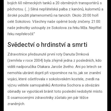
bojích 60 německých tanků a 20 obrněných transportérů s
pěchotou. (…) Silná nepřátelská palba z kanónů, kulometů a
široké použití plamenometů na tancích. Okolo 20:00 hoří
celé Sokolovo. Všechny naše opěrné body zničeny. 21:00:
naše jednotky ustoupily ze Sokolova za řeku Mža. Nepřítel
řeku nepřekročil.”
Svědectví o hrdinství a smrti
Zdravotnice předsunuté první roty Danuta Drnková
(zemřela v roce 2004) byla zřejmě jedna z posledních, kdo
viděli nadporučíka Otakara Jaroše živého. Ani po letech se
nemohla ubránit dojetí při vzpomínce na to, jak se zranění
vojáci, které ošetřovala v sokolovském kostele, zvedli na
výzvu velitele samopalníků Antonína Sochora a obvázáni
obinadly se vypotáceli bránit toto poslední nedobyté místo.
S osamocenými zdravotníky zůstalo jen pár těžce
zraněných.