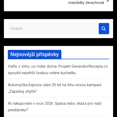
manželky zkrachoval
S
e
a
r
c
Nejnovější příspěvky
h
Vařte z toho, co máte doma: Projekt GeneratorReceptu.cz
spouští největší českou online kuchařku
Automyčka Express slaví 20 let na trhu novou kampaní
„Zaparkuj chytře“
AI nakupování v roce 2026: Spása nebo zkáza pro naši
peněženku?