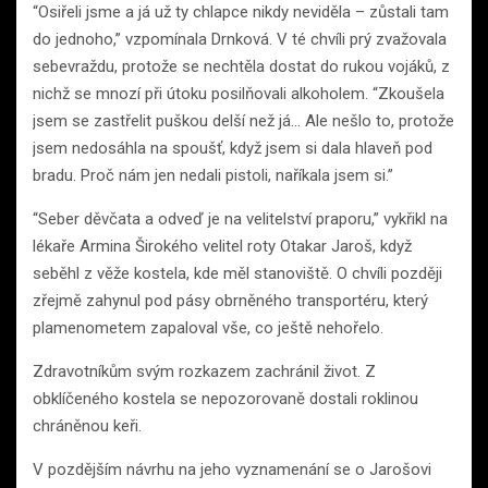
“Osiřeli jsme a já už ty chlapce nikdy neviděla – zůstali tam
do jednoho,” vzpomínala Drnková. V té chvíli prý zvažovala
sebevraždu, protože se nechtěla dostat do rukou vojáků, z
nichž se mnozí při útoku posilňovali alkoholem. “Zkoušela
jsem se zastřelit puškou delší než já… Ale nešlo to, protože
jsem nedosáhla na spoušť, když jsem si dala hlaveň pod
bradu. Proč nám jen nedali pistoli, naříkala jsem si.”
“Seber děvčata a odveď je na velitelství praporu,” vykřikl na
lékaře Armina Širokého velitel roty Otakar Jaroš, když
seběhl z věže kostela, kde měl stanoviště. O chvíli později
zřejmě zahynul pod pásy obrněného transportéru, který
plamenometem zapaloval vše, co ještě nehořelo.
Zdravotníkům svým rozkazem zachránil život. Z
obklíčeného kostela se nepozorovaně dostali roklinou
chráněnou keři.
V pozdějším návrhu na jeho vyznamenání se o Jarošovi