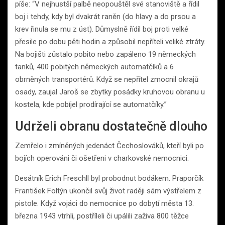
píše: “V nejhustší palbě neopouštěl své stanoviště a řídil
boj i tehdy, kdy byl dvakrát raněn (do hlavy a do prsou a
krev řinula se mu z úst). Důmyslně řídil boj proti velké
přesile po dobu pěti hodin a způsobil nepříteli veliké ztráty.
Na bojišti zůstalo pobito nebo zapáleno 19 německých
tanků, 400 pobitých německých automatčíků a 6
obrněných transportérů. Když se nepřítel zmocnil okrajů
osady, zaujal Jaroš se zbytky posádky kruhovou obranu u
kostela, kde pobíjel prodírající se automatčíky.”
Udrželi obranu dostatečně dlouho
Zemřelo i zmíněných jedenáct Čechoslováků, kteří byli po
bojích operováni či ošetřeni v charkovské nemocnici.
Desátník Erich Freschll byl probodnut bodákem. Praporčík
František Foltýn ukončil svůj život raději sám výstřelem z
pistole. Když vojáci do nemocnice po dobytí města 13.
března 1943 vtrhli, postříleli či upálili zaživa 800 těžce