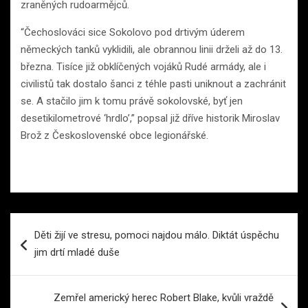
zraněných rudoarmějců.
“Čechoslováci sice Sokolovo pod drtivým úderem
německých tanků vyklidili, ale obrannou linii drželi až do 13.
března. Tisíce již obklíčených vojáků Rudé armády, ale i
civilistů tak dostalo šanci z téhle pasti uniknout a zachránit
se. A stačilo jim k tomu právě sokolovské, byť jen
desetikilometrové ‘hrdlo’,” popsal již dříve historik Miroslav
Brož z Československé obce legionářské.
Navigace
Děti žijí ve stresu, pomoci najdou málo. Diktát úspěchu
pro
jim drtí mladé duše
příspěvek
Zemřel americký herec Robert Blake, kvůli vraždě