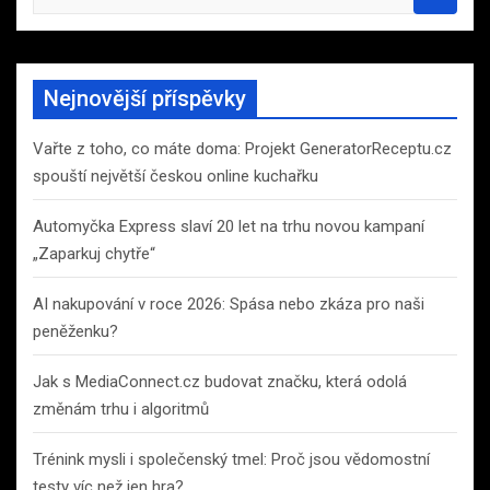
e
a
r
c
Nejnovější příspěvky
h
Vařte z toho, co máte doma: Projekt GeneratorReceptu.cz
spouští největší českou online kuchařku
Automyčka Express slaví 20 let na trhu novou kampaní
„Zaparkuj chytře“
AI nakupování v roce 2026: Spása nebo zkáza pro naši
peněženku?
Jak s MediaConnect.cz budovat značku, která odolá
změnám trhu i algoritmů
Trénink mysli i společenský tmel: Proč jsou vědomostní
testy víc než jen hra?