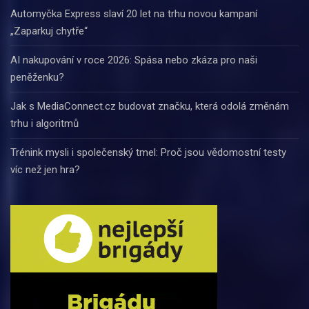
Automyčka Express slaví 20 let na trhu novou kampaní
„Zaparkuj chytře“
AI nakupování v roce 2026: Spása nebo zkáza pro naši
peněženku?
Jak s MediaConnect.cz budovat značku, která odolá změnám
trhu i algoritmů
Trénink mysli i společenský tmel: Proč jsou vědomostní testy
víc než jen hra?