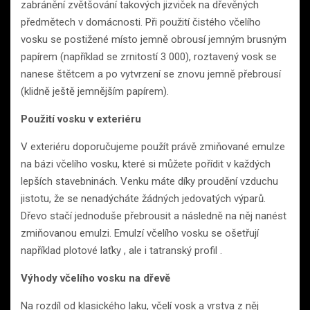
zabránění zvětšování takových jizviček na dřevěných
předmětech v domácnosti. Při použití čistého včelího
vosku se postižené místo jemně obrousí jemným brusným
papírem (například se zrnitostí 3 000), roztavený vosk se
nanese štětcem a po vytvrzení se znovu jemně přebrousí
(klidně ještě jemnějším papírem).
Použití vosku v exteriéru
V exteriéru doporučujeme použít právě zmiňované emulze
na bázi včelího vosku, které si můžete pořídit v každých
lepších stavebninách. Venku máte díky proudění vzduchu
jistotu, že se nenadýcháte žádných jedovatých výparů.
Dřevo stačí jednoduše přebrousit a následně na něj nanést
zmiňovanou emulzi. Emulzí včelího vosku se ošetřují
například plotové laťky , ale i tatranský profil .
Výhody včelího vosku na dřevě
Na rozdíl od klasického laku, včelí vosk a vrstva z něj