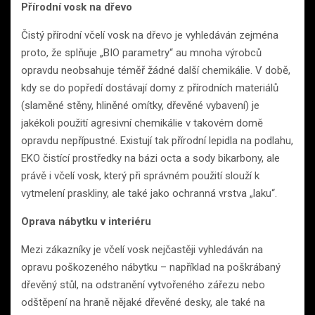
Přírodní vosk na dřevo
Čistý přírodní včelí vosk na dřevo je vyhledáván zejména
proto, že splňuje „BIO parametry“ au mnoha výrobců
opravdu neobsahuje téměř žádné další chemikálie. V době,
kdy se do popředí dostávají domy z přírodních materiálů
(slaměné stěny, hliněné omítky, dřevěné vybavení) je
jakékoli použití agresivní chemikálie v takovém domě
opravdu nepřípustné. Existují tak přírodní lepidla na podlahu,
EKO čistící prostředky na bázi octa a sody bikarbony, ale
právě i včelí vosk, který při správném použití slouží k
vytmelení praskliny, ale také jako ochranná vrstva „laku“.
Oprava nábytku v interiéru
Mezi zákazníky je včelí vosk nejčastěji vyhledáván na
opravu poškozeného nábytku – například na poškrábaný
dřevěný stůl, na odstranění vytvořeného zářezu nebo
odštěpení na hraně nějaké dřevěné desky, ale také na