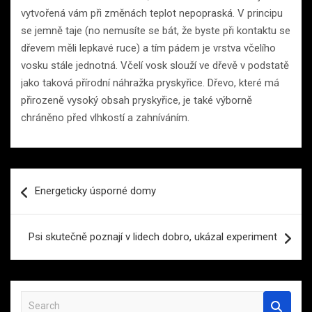
vytvořená vám při změnách teplot nepopraská. V principu
se jemně taje (no nemusíte se bát, že byste při kontaktu se
dřevem měli lepkavé ruce) a tím pádem je vrstva včelího
vosku stále jednotná. Včelí vosk slouží ve dřevě v podstatě
jako taková přírodní náhražka pryskyřice. Dřevo, které má
přirozeně vysoký obsah pryskyřice, je také výborně
chráněno před vlhkostí a zahníváním.
Navigace
Energeticky úsporné domy
pro
příspěvek
Psi skutečně poznají v lidech dobro, ukázal experiment
S