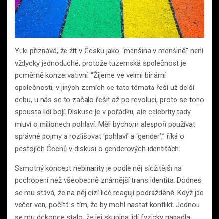
Yuki přiznává, že žít v Česku jako “menšina v menšině” není
vždycky jednoduché, protože tuzemská společnost je
poměrně konzervativní. “Žijeme ve velmi binární
společnosti, v jiných zemích se tato témata řeší už delší
dobu, u nás se to začalo řešit až po revoluci, proto se toho
spousta lidí bojí. Diskuse je v pořádku, ale celebrity tady
mluví o milionech pohlaví. Měli bychom alespoň používat
správné pojmy a rozlišovat ‘pohlaví’ a ‘gender’,” říká o
postojích Čechů v diskusi o genderových identitách.
Samotný koncept nebinarity je podle něj složitější na
pochopení než všeobecně známější trans identita. Dodnes
se mu stává, že na něj cizí lidé reagují podrážděně. Když jde
večer ven, počítá s tím, že by mohl nastat konflikt. Jednou
se mu dokonce stalo, že jej skupina lidí fyzicky napadla.