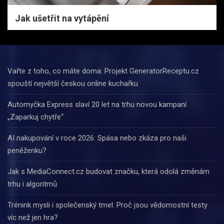
Jak ušetřit na vytápění
Vařte z toho, co máte doma: Projekt GeneratorReceptu.cz
spouští největší českou online kuchařku
Automyčka Express slaví 20 let na trhu novou kampaní
„Zaparkuj chytře“
AI nakupování v roce 2026: Spása nebo zkáza pro naši
peněženku?
Jak s MediaConnect.cz budovat značku, která odolá změnám
trhu i algoritmů
Trénink mysli i společenský tmel: Proč jsou vědomostní testy
víc než jen hra?