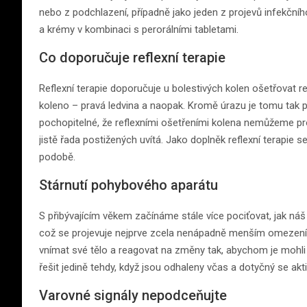
nebo z podchlazení, případně jako jeden z projevů infekčníh
a krémy v kombinaci s perorálními tabletami.
Co doporučuje reflexní terapie
Reflexní terapie doporučuje u bolestivých kolen ošetřovat ref
koleno – pravá ledvina a naopak. Kromě úrazu je tomu tak pra
pochopitelné, že reflexními ošetřeními kolena nemůžeme p
jistě řada postižených uvítá. Jako doplněk reflexní terapie 
podobě.
Stárnutí pohybového aparátu
S přibývajícím věkem začínáme stále více pociťovat, jak ná
což se projevuje nejprve zcela nenápadně menším omezením 
vnímat své tělo a reagovat na změny tak, abychom je mohli 
řešit jedině tehdy, když jsou odhaleny včas a dotyčný se akti
Varovné signály nepodceňujte