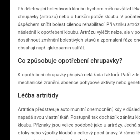
Při déletrvající bolestivosti kloubu bychom měli navštívit léka
chrupavky (artrózu) nebo o funkční potíže kloubu. V počáte
úspěchem snížit bolest cílenou rehabilitací. Při vzniku art
následně k opotřebení kloubu. Artrózu vyléčit nelze, ale v p
dosáhnout zmírnění bolestivých stavů a zpomalení fáze o
obsahují např. glukosamin sulfát.
Co způsobuje opotřebení chrupavky?
K opotřebení chrupavky přispívá celá řada faktorů. Patří zde 
mechanické zranění, absence pohybové aktivity nebo geneti
Léčba artritidy
Artritida představuje autoimunitní onemocnění, kdy v důsl
napadá svou vlastní tkáň. Postupně tak dochází k zánětu kl
kloubu. Příznaky jsou velice podobné jako u artrózy. Jedná 
otoky nebo výpotky kloubů a celkový pocit únavy. V rámci léč