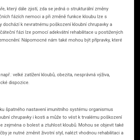
ře, který dále zjistí, zda se jedná o strukturální změny
čních fázích nemoci a při změně funkce kloubu lze s
rózy dochází k nevratnému poškození kloubní chrupavky a
očáteční fázi lze pomocí adekvátní rehabilitace u postižených
nemocnění. Nápomocné nám také mohou být přípravky, které
např.: velké zatížení kloubů, obezita, nesprávná výživa,
cké dispozice.
edku špatného nastavení imunitního systému organismus
oubní chrupavky i kosti a může to vést k trvalému poškození
se zejména o bolest a ztuhlost kloubů. Mohou se objevit také
by je nutné změnit životní styl, nalézt vhodnou rehabilitaci a