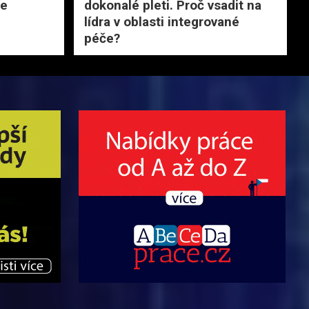
ře
dokonalé pleti. Proč vsadit na
lídra v oblasti integrované
péče?