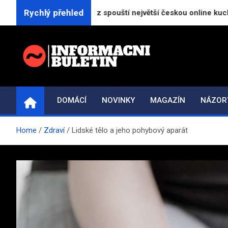
Skip
Rychlý přehled
neratorReceptu.cz spouští největší českou online kuchařku
to
content
INFORMAČNÍ-BULETI
Novinky a informace
DOMÁCÍ
NOVINKY
MAGAZÍN
NÁZOR
Home
Zdraví
Lidské tělo a jeho pohybový aparát