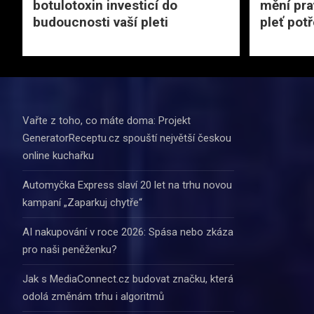
botulotoxin investicí do
mění pra
budoucnosti vaší pleti
pleť pot
Vařte z toho, co máte doma: Projekt
GeneratorReceptu.cz spouští největší českou
online kuchařku
Automyčka Express slaví 20 let na trhu novou
kampaní „Zaparkuj chytře“
AI nakupování v roce 2026: Spása nebo zkáza
pro naši peněženku?
Jak s MediaConnect.cz budovat značku, která
odolá změnám trhu i algoritmů