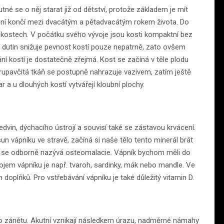
é se o něj starat již od dětství, protože základem je mít
áření končí mezi dvacátým a pětadvacátým rokem života. Do
v kostech. V počátku svého vývoje jsou kosti kompaktní bez
orba dutin snižuje pevnost kostí pouze nepatrně, zato ovšem
ní kostí je dostatečně zřejmá. Kost se začíná v těle plodu
hrupavčitá tkáň se postupně nahrazuje vazivem, zatím ještě
r a u dlouhých kostí vytvářejí kloubní plochy.
dvin, dýchacího ústrojí a souvisí také se zástavou krvácení.
sun vápníku ve stravě, začíná si naše tělo tento minerál brát
eré se odborně nazývá osteomalacie. Vápník bychom měli do
ojem vápníku je např. tvaroh, sardinky, mák nebo mandle. Ve
doplňků. Pro vstřebávání vápníku je také důležitý vitamin D.
ího zánětu. Akutní vznikají následkem úrazu, nadměrné námahy