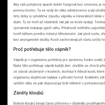
Aby náš pohybový aparát dobře fungoval bez omezení, je nutn
pevnou kostru. Ta se vyvíjí do věku adolescence a její utv
této doby si vytváříme zásobu vápníku a minerálních látek 
dutin. Ty se tvoří až následně, tak jak se kosti vyvíjejí. Tv
významně redukuje jejich váhu. Předností vnitřního uspořádá
tvořit během prvního měsíce těhotenství. Jak plod roste, c
bez anorganické složky. Kosti zachovávají při růstu určitý tva
Proč potřebuje tělo vápník?
Vápník je v organismu potřebný pro správnou funkci svalů, le
Naše tělo potřebuje vápník každý den. Jestliže se zhorší pří
ze zásob uložených v kostech, dochází k řídnutí kostí, kt
organismu doplňovat nejlépe v přírodní formě. Kvalitním zdr
vyšším věku se pak doporučuje brát některé z potravinových 
Záněty kloubů
Bolesti kloubů bývají často přítomny v důsledku probíhajíc