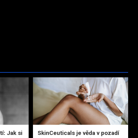
í: Jak si
SkinCeuticals je věda v pozadí