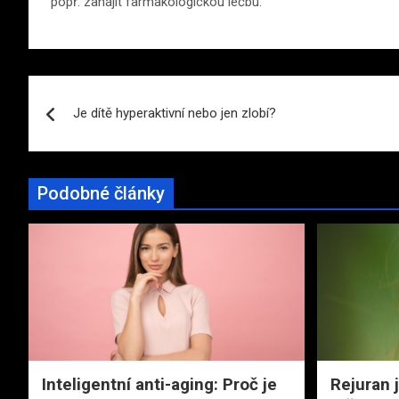
popř. zahájit farmakologickou léčbu.
Navigace
Je dítě hyperaktivní nebo jen zlobí?
pro
příspěvek
Podobné články
Inteligentní anti-aging: Proč je
Rejuran 