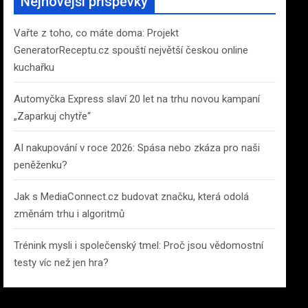
Nejnovější příspěvky
h
Vařte z toho, co máte doma: Projekt
GeneratorReceptu.cz spouští největší českou online
kuchařku
Automyčka Express slaví 20 let na trhu novou kampaní
„Zaparkuj chytře“
AI nakupování v roce 2026: Spása nebo zkáza pro naši
peněženku?
Jak s MediaConnect.cz budovat značku, která odolá
změnám trhu i algoritmů
Trénink mysli i společenský tmel: Proč jsou vědomostní
testy víc než jen hra?