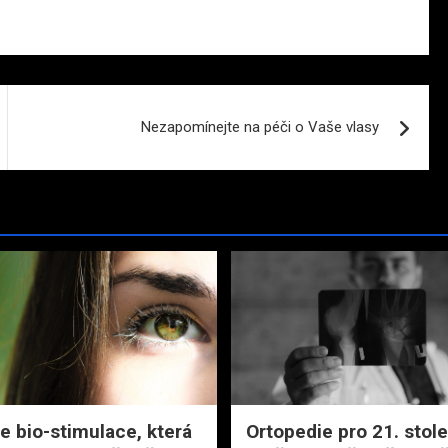
Nezapomínejte na péči o Vaše vlasy
je bio-stimulace, která
Ortopedie pro 21. stolet