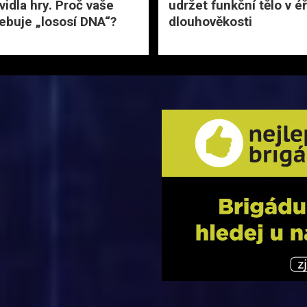
vidla hry. Proč vaše
udržet funkční tělo v é
řebuje „lososí DNA“?
dlouhověkosti