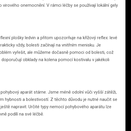
o virového onemocnění. V rámci léčby se používají lokální gely
lexní plošky ledvin a přitom upozorňuje na křížový reflex: levé
kticky vždy, bolesti začínají na vnitřním menisku. Je
roblém vyřešit, ale můžeme dočasně pomoci od bolesti, což
se doporučují obklady na kolena pomocí kostivalu v jakékoli
š pohybový aparát stárne. Jsme méně odolní vůči vyšší zátěži,
hybnosti a bolestivostí. Z těchto důvodu je nutné naučit se
ještě napravit. Určité typy nemocí pohybového aparátu lze
vně podílí na své léčbě.