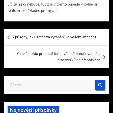
určitě nízký nebude, tudíž je v tomto případě vhodné si
tento krok důkladně promyslet.
Navigace
Způsoby, jak ušetřit za vytápění ve vašem interiéru
pro
příspěvek
Česká pošta propustí tisíce včetně doručovatelů a
pracovníků na přepážkách
S
e
a
r
c
Nejnovější příspěvky