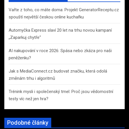
h
Vařte z toho, co máte doma: Projekt GeneratorReceptu.cz
spouští největší českou online kuchařku
Automyčka Express slaví 20 let na trhu novou kampaní
„Zaparkuj chytře“
AI nakupování v roce 2026: Spása nebo zkáza pro naši
peněženku?
Jak s MediaConnect.cz budovat značku, která odolá
změnám trhu i algoritmů
Trénink mysli i společenský tmel: Proč jsou vědomostní
testy víc než jen hra?
Podobné články