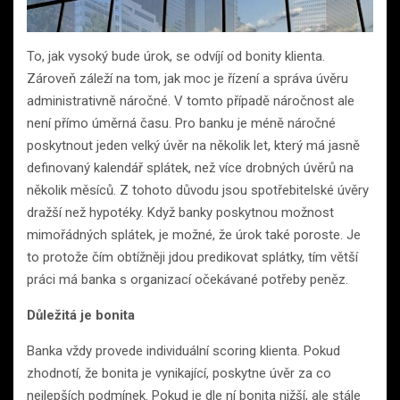
To, jak vysoký bude úrok, se odvíjí od bonity klienta.
Zároveň záleží na tom, jak moc je řízení a správa úvěru
administrativně náročné. V tomto případě náročnost ale
není přímo úměrná času. Pro banku je méně náročné
poskytnout jeden velký úvěr na několik let, který má jasně
definovaný kalendář splátek, než více drobných úvěrů na
několik měsíců. Z tohoto důvodu jsou spotřebitelské úvěry
dražší než hypotéky. Když banky poskytnou možnost
mimořádných splátek, je možné, že úrok také poroste. Je
to protože čím obtížněji jdou predikovat splátky, tím větší
práci má banka s organizací očekávané potřeby peněz.
Důležitá je bonita
Banka vždy provede individuální scoring klienta. Pokud
zhodnotí, že bonita je vynikající, poskytne úvěr za co
nejlepších podmínek. Pokud je dle ní bonita nižší, ale stále