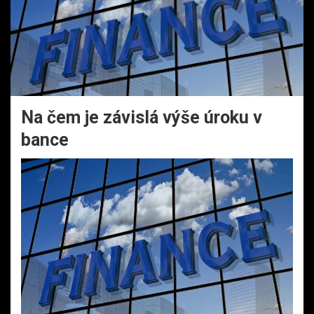
Na čem je závislá výše úroku v
bance