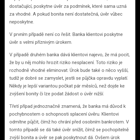
dostačující, poskytne úvěr za podmínek, které sama uzná
za vhodné. A pokud bonita není dostatečná, úvěr vůbec
neposkytne.
V prvním případě není co řešit. Banka klientovi poskytne
úvěr s velmi příznivým úrokem.
V případě druhém banka dává klientovi najevo, že má pocit,
že by u něj mohlo hrozit riziko nesplacení. Toto riziko je
rozhodně vhodné eliminovat. Úrok bude také o něco vyšší,
tudíž je dobré se zamyslet, jestli se půjčka opravdu vyplatí.
Někdy je lepší variantou počkat pár měsíců, než dojde ke
zvýšení bonity či lze podat žádost o úvěr nižší.
Třetí případ jednoznačně znamená, že banka má důvod k
pochybnostem o schopnosti splacení úvěru. Klientovi
odmítne půjčit, čímž ho chrání před osobním bankrotem. V
tomto případě se dá také úvěr snížit, čímž se pochopitelně
zvýší bonita a úvěr se pak poskytnout dá. Ovšem úrok