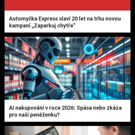
Automyčka Express slaví 20 let na trhu novou
kampaní „Zaparkuj chytře“
AI nakupování v roce 2026: Spása nebo zkáza
pro naši peněženku?