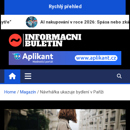
Skip
Rychlý přehled
to
content
AI nakupování v roce 2026: Spása nebo zkáza pro 
INFORMAČNÍ-BULETIN.CZ
Novinky a informace
Home
Magazín
Návrhářka ukazuje bydlení v Paříži