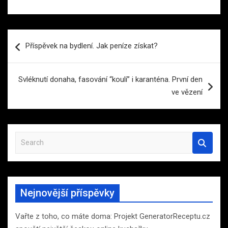
Navigace
Příspěvek na bydlení. Jak peníze získat?
pro
příspěvek
Svléknutí donaha, fasování “koulí” i karanténa. První den
ve vězení
S
e
a
r
c
Nejnovější příspěvky
h
Vařte z toho, co máte doma: Projekt GeneratorReceptu.cz