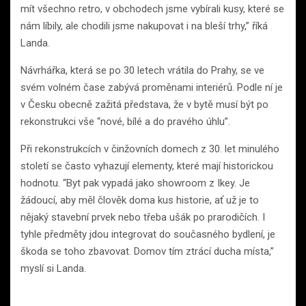
mít všechno retro, v obchodech jsme vybírali kusy, které se
nám líbily, ale chodili jsme nakupovat i na bleší trhy,” říká
Landa.
Návrhářka, která se po 30 letech vrátila do Prahy, se ve
svém volném čase zabývá proměnami interiérů. Podle ní je
v Česku obecně zažitá představa, že v bytě musí být po
rekonstrukci vše “nové, bílé a do pravého úhlu”.
Při rekonstrukcích v činžovních domech z 30. let minulého
století se často vyhazují elementy, které mají historickou
hodnotu. “Byt pak vypadá jako showroom z Ikey. Je
žádoucí, aby měl člověk doma kus historie, ať už je to
nějaký stavební prvek nebo třeba ušák po prarodičích. I
tyhle předměty jdou integrovat do současného bydlení, je
škoda se toho zbavovat. Domov tím ztrácí ducha místa,”
myslí si Landa.