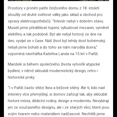
Prostory v prvním patře činžovního domu z 18. století
sloužily od druhé světové války jako sklad a obchod pro
opravy elektrospotřebičů. “Interiér nebyl v dobrém stavu.
Museli jsme předělávat topení, vybudovat mezanin, vyměnit
elektřinu a tak podobně. Byt ale nebyl hotový ze dne na
den, vyvíjel se v čase. Náš život byl tehdy dost bohémský,
nebyli jsme bohatí a do toho se nám narodila dcera,”
vzpomíná návrhářka Kateřina Landa na 15 let v Paříži.
Manželé si během společného života vytvořili atypické
bydlení, v němž skloubili modernistický design, retro i
historické prvky.
“I v Paříži často vítězí Ikea a béžové stěny. Ale ti, kdo nad
interiéry více přemýšlejí, si domov zařizují tak, aby skloubili
historii místa, dědictví rodiny, design a modernitu. Nevybírají
jen ze současného designu, ale i ze starých věcí, které jsou
svým tvarem nebo materiálem nadčasové. Nechtěli jsme