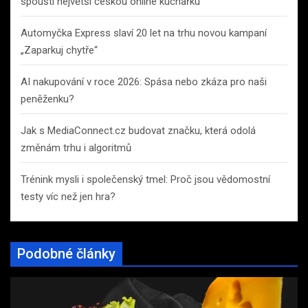
spouští největší českou online kuchařku
Automyčka Express slaví 20 let na trhu novou kampaní
„Zaparkuj chytře“
AI nakupování v roce 2026: Spása nebo zkáza pro naši
peněženku?
Jak s MediaConnect.cz budovat značku, která odolá
změnám trhu i algoritmů
Trénink mysli i společenský tmel: Proč jsou vědomostní
testy víc než jen hra?
Podobné články