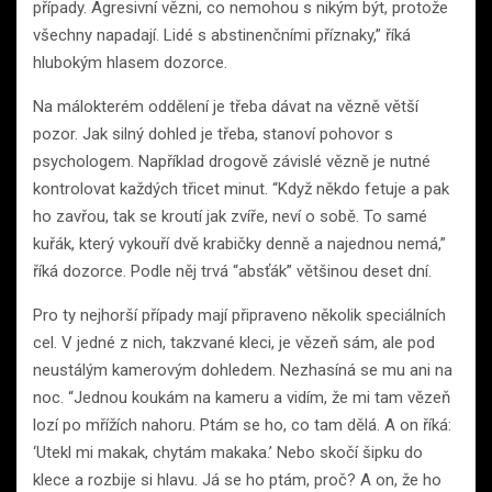
případy. Agresivní vězni, co nemohou s nikým být, protože
všechny napadají. Lidé s abstinenčními příznaky,” říká
hlubokým hlasem dozorce.
Na málokterém oddělení je třeba dávat na vězně větší
pozor. Jak silný dohled je třeba, stanoví pohovor s
psychologem. Například drogově závislé vězně je nutné
kontrolovat každých třicet minut. “Když někdo fetuje a pak
ho zavřou, tak se kroutí jak zvíře, neví o sobě. To samé
kuřák, který vykouří dvě krabičky denně a najednou nemá,”
říká dozorce. Podle něj trvá “absťák” většinou deset dní.
Pro ty nejhorší případy mají připraveno několik speciálních
cel. V jedné z nich, takzvané kleci, je vězeň sám, ale pod
neustálým kamerovým dohledem. Nezhasíná se mu ani na
noc. “Jednou koukám na kameru a vidím, že mi tam vězeň
lozí po mřížích nahoru. Ptám se ho, co tam dělá. A on říká:
‘Utekl mi makak, chytám makaka.’ Nebo skočí šipku do
klece a rozbije si hlavu. Já se ho ptám, proč? A on, že ho