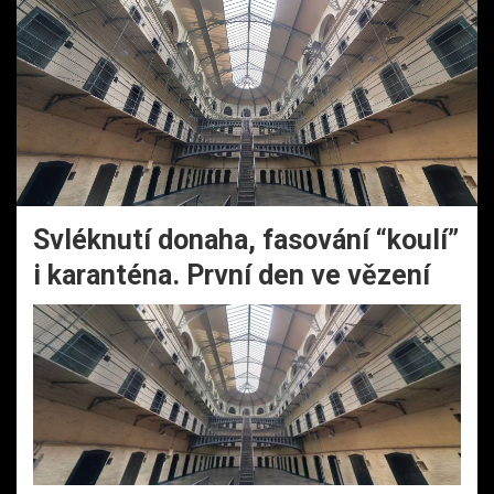
Svléknutí donaha, fasování “koulí”
i karanténa. První den ve vězení