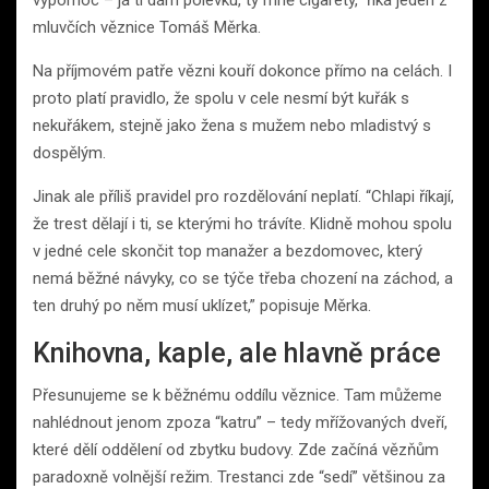
mluvčích věznice Tomáš Měrka.
Na příjmovém patře vězni kouří dokonce přímo na celách. I
proto platí pravidlo, že spolu v cele nesmí být kuřák s
nekuřákem, stejně jako žena s mužem nebo mladistvý s
dospělým.
Jinak ale příliš pravidel pro rozdělování neplatí. “Chlapi říkají,
že trest dělají i ti, se kterými ho trávíte. Klidně mohou spolu
v jedné cele skončit top manažer a bezdomovec, který
nemá běžné návyky, co se týče třeba chození na záchod, a
ten druhý po něm musí uklízet,” popisuje Měrka.
Knihovna, kaple, ale hlavně práce
Přesunujeme se k běžnému oddílu věznice. Tam můžeme
nahlédnout jenom zpoza “katru” – tedy mřížovaných dveří,
které dělí oddělení od zbytku budovy. Zde začíná vězňům
paradoxně volnější režim. Trestanci zde “sedí” většinou za