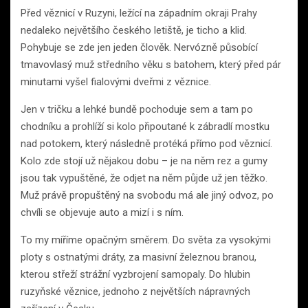
Před věznicí v Ruzyni, ležící na západním okraji Prahy
nedaleko největšího českého letiště, je ticho a klid.
Pohybuje se zde jen jeden člověk. Nervózně působící
tmavovlasý muž středního věku s batohem, který před pár
minutami vyšel fialovými dveřmi z věznice.
Jen v tričku a lehké bundě pochoduje sem a tam po
chodníku a prohlíží si kolo připoutané k zábradlí mostku
nad potokem, který následně protéká přímo pod věznicí.
Kolo zde stojí už nějakou dobu – je na něm rez a gumy
jsou tak vypuštěné, že odjet na něm půjde už jen těžko.
Muž právě propuštěný na svobodu má ale jiný odvoz, po
chvíli se objevuje auto a mizí i s ním.
To my míříme opačným směrem. Do světa za vysokými
ploty s ostnatými dráty, za masivní železnou branou,
kterou střeží strážní vyzbrojení samopaly. Do hlubin
ruzyňské věznice, jednoho z největších nápravných