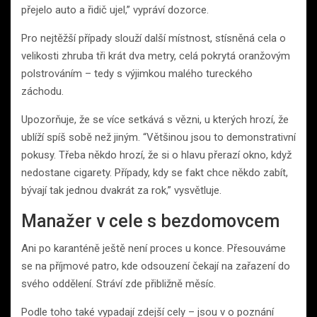
přejelo auto a řidič ujel,” vypráví dozorce.
Pro nejtěžší případy slouží další místnost, stísněná cela o
velikosti zhruba tři krát dva metry, celá pokrytá oranžovým
polstrováním – tedy s výjimkou malého tureckého
záchodu.
Upozorňuje, že se více setkává s vězni, u kterých hrozí, že
ublíží spíš sobě než jiným. “Většinou jsou to demonstrativní
pokusy. Třeba někdo hrozí, že si o hlavu přerazí okno, když
nedostane cigarety. Případy, kdy se fakt chce někdo zabít,
bývají tak jednou dvakrát za rok,” vysvětluje.
Manažer v cele s bezdomovcem
Ani po karanténě ještě není proces u konce. Přesouváme
se na příjmové patro, kde odsouzení čekají na zařazení do
svého oddělení. Stráví zde přibližně měsíc.
Podle toho také vypadají zdejší cely – jsou v o poznání