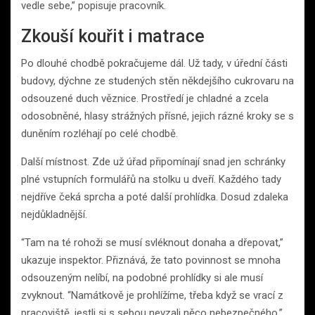
vedle sebe,” popisuje pracovník.
Zkouší kouřit i matrace
Po dlouhé chodbě pokračujeme dál. Už tady, v úřední části
budovy, dýchne ze studených stěn někdejšího cukrovaru na
odsouzené duch věznice. Prostředí je chladné a zcela
odosobněné, hlasy strážných přísné, jejich rázné kroky se s
duněním rozléhají po celé chodbě.
Další místnost. Zde už úřad připomínají snad jen schránky
plné vstupních formulářů na stolku u dveří. Každého tady
nejdříve čeká sprcha a poté další prohlídka. Dosud zdaleka
nejdůkladnější.
“Tam na té rohoži se musí svléknout donaha a dřepovat,”
ukazuje inspektor. Přiznává, že tato povinnost se mnoha
odsouzeným nelíbí, na podobné prohlídky si ale musí
zvyknout. “Namátkově je prohlížíme, třeba když se vrací z
pracoviště, jestli si s sebou nevzali něco nebezpečného,”