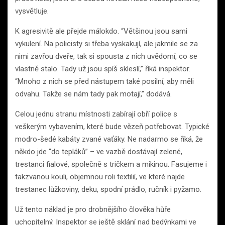
vysvětluje.
K agresivitě ale přejde málokdo. “Většinou jsou sami
vykulení. Na policisty si třeba vyskakují, ale jakmile se za
nimi zavřou dveře, tak si spousta z nich uvědomí, co se
vlastně stalo. Tady už jsou spíš skleslí,” říká inspektor.
“Mnoho z nich se před nástupem také posilní, aby měli
odvahu. Takže se nám tady pak motají,” dodává.
Celou jednu stranu místnosti zabírají obří police s
veškerým vybavením, které bude vězeň potřebovat. Typické
modro-šedé kabáty zvané vaťáky. Ne nadarmo se říká, že
někdo jde “do tepláků” – ve vazbě dostávají zelené,
trestanci fialové, společně s tričkem a mikinou. Fasujeme i
takzvanou kouli, objemnou roli textilií, ve které najde
trestanec lůžkoviny, deku, spodní prádlo, ručník i pyžamo.
Už tento náklad je pro drobnějšího člověka hůře
uchopitelný. Inspektor se ještě sklání nad bedýnkami ve