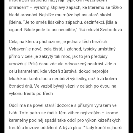
smradem” – výrazný, štiplavý zápach, ke kterému se těžko
hledá srovnání. Nejblíže mu může být asi stará školní
jídelna. “Je to směs lidského zápachu, dezinfekcí, jídla a
cigaret. Nikde jinde to asi neucítíte,” říká mluvčí Svobodová.
Cela, na kterou přicházíme, je jedna z těch hezčích.
Vybavení je nové, cela čistá, i záchod, typicky umístěný
přímo v cele, je zakrytý tak moc, jak to jen předpisy
umožňují. Příliš času zde ale odsouzený nestráví. Jde o
celu karanténní, kde vězeň zůstává, dokud neprojde
lékařskou kontrolou a neobdrží výsledky, což trvá kolem
čtrnácti dnů. Ve vazbě bývají vězni v celách po dvou, na
výkonu trestu po třech.
Oddíl má na povel starší dozorce s přísným výrazem ve
tváři. Toto patro se řadí k těm vůbec nejtvrdším – kromě
karantény pod něj spadá také oddíl pro výkon kázeňských
trestů a krizové oddělení. A bývá plno. “Tady končí nejhorší