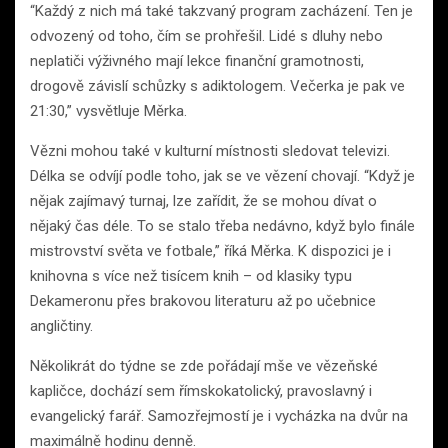
“Každý z nich má také takzvaný program zacházení. Ten je
odvozený od toho, čím se prohřešil. Lidé s dluhy nebo
neplatiči výživného mají lekce finanční gramotnosti,
drogově závislí schůzky s adiktologem. Večerka je pak ve
21:30,” vysvětluje Měrka.
Vězni mohou také v kulturní místnosti sledovat televizi.
Délka se odvíjí podle toho, jak se ve vězení chovají. “Když je
nějak zajímavý turnaj, lze zařídit, že se mohou dívat o
nějaký čas déle. To se stalo třeba nedávno, když bylo finále
mistrovství světa ve fotbale,” říká Měrka. K dispozici je i
knihovna s více než tisícem knih – od klasiky typu
Dekameronu přes brakovou literaturu až po učebnice
angličtiny.
Několikrát do týdne se zde pořádají mše ve vězeňské
kapličce, dochází sem římskokatolický, pravoslavný i
evangelický farář. Samozřejmostí je i vycházka na dvůr na
maximálně hodinu denně.