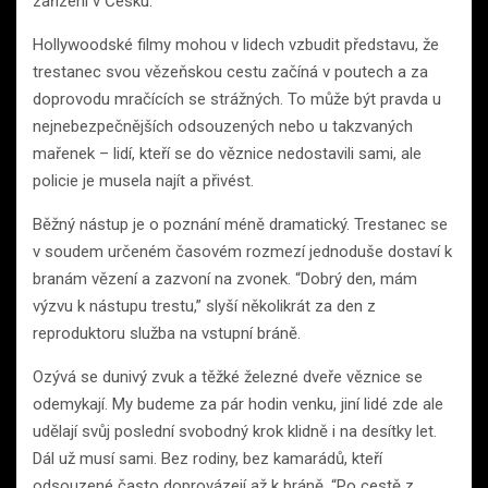
zařízení v Česku.
Hollywoodské filmy mohou v lidech vzbudit představu, že
trestanec svou vězeňskou cestu začíná v poutech a za
doprovodu mračících se strážných. To může být pravda u
nejnebezpečnějších odsouzených nebo u takzvaných
mařenek – lidí, kteří se do věznice nedostavili sami, ale
policie je musela najít a přivést.
Běžný nástup je o poznání méně dramatický. Trestanec se
v soudem určeném časovém rozmezí jednoduše dostaví k
branám vězení a zazvoní na zvonek. “Dobrý den, mám
výzvu k nástupu trestu,” slyší několikrát za den z
reproduktoru služba na vstupní bráně.
Ozývá se dunivý zvuk a těžké železné dveře věznice se
odemykají. My budeme za pár hodin venku, jiní lidé zde ale
udělají svůj poslední svobodný krok klidně i na desítky let.
Dál už musí sami. Bez rodiny, bez kamarádů, kteří
odsouzené často doprovázejí až k bráně. “Po cestě z