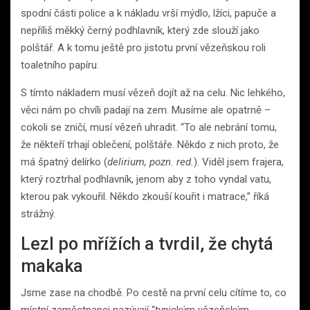
spodní části police a k nákladu vrší mýdlo, lžíci, papuče a
nepříliš měkký černý podhlavník, který zde slouží jako
polštář. A k tomu ještě pro jistotu první vězeňskou roli
toaletního papíru.
S tímto nákladem musí vězeň dojít až na celu. Nic lehkého,
věci nám po chvíli padají na zem. Musíme ale opatrně –
cokoli se zničí, musí vězeň uhradit. “To ale nebrání tomu,
že někteří trhají oblečení, polštáře. Někdo z nich proto, že
má špatný delírko (
delirium, pozn. red.
). Viděl jsem frajera,
který roztrhal podhlavník, jenom aby z toho vyndal vatu,
kterou pak vykouřil. Někdo zkouší kouřit i matrace,” říká
strážný.
Lezl po mřížích a tvrdil, že chytá
makaka
Jsme zase na chodbě. Po cestě na první celu cítíme to, co
místní zaměstnanci nazývají “typickým vězeňským