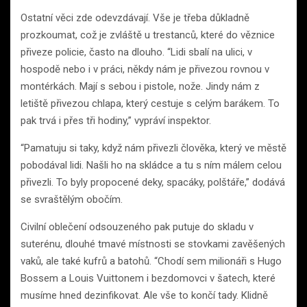
Ostatní věci zde odevzdávají. Vše je třeba důkladně
prozkoumat, což je zvláště u trestanců, které do věznice
přiveze policie, často na dlouho. “Lidi sbalí na ulici, v
hospodě nebo i v práci, někdy nám je přivezou rovnou v
montérkách. Mají s sebou i pistole, nože. Jindy nám z
letiště přivezou chlapa, který cestuje s celým barákem. To
pak trvá i přes tři hodiny,” vypráví inspektor.
“Pamatuju si taky, když nám přivezli člověka, který ve městě
pobodával lidi. Našli ho na skládce a tu s ním málem celou
přivezli. To byly propocené deky, spacáky, polštáře,” dodává
se svraštělým obočím.
Civilní oblečení odsouzeného pak putuje do skladu v
suterénu, dlouhé tmavé místnosti se stovkami zavěšených
vaků, ale také kufrů a batohů. “Chodí sem milionáři s Hugo
Bossem a Louis Vuittonem i bezdomovci v šatech, které
musíme hned dezinfikovat. Ale vše to končí tady. Klidně