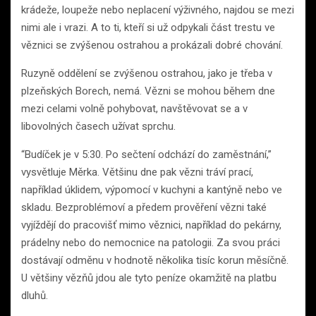
krádeže, loupeže nebo neplacení výživného, najdou se mezi
nimi ale i vrazi. A to ti, kteří si už odpykali část trestu ve
věznici se zvýšenou ostrahou a prokázali dobré chování.
Ruzyně oddělení se zvýšenou ostrahou, jako je třeba v
plzeňských Borech, nemá. Vězni se mohou během dne
mezi celami volně pohybovat, navštěvovat se a v
libovolných časech užívat sprchu.
“Budíček je v 5:30. Po sečtení odchází do zaměstnání,”
vysvětluje Měrka. Většinu dne pak vězni tráví prací,
například úklidem, výpomocí v kuchyni a kantýně nebo ve
skladu. Bezproblémoví a předem prověření vězni také
vyjíždějí do pracovišť mimo věznici, například do pekárny,
prádelny nebo do nemocnice na patologii. Za svou práci
dostávají odměnu v hodnotě několika tisíc korun měsíčně.
U většiny vězňů jdou ale tyto peníze okamžitě na platbu
dluhů.