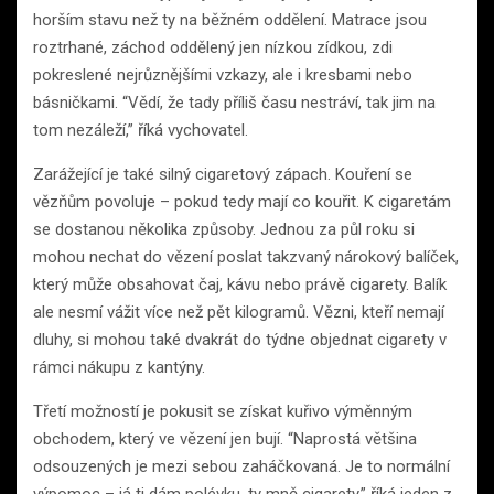
horším stavu než ty na běžném oddělení. Matrace jsou
roztrhané, záchod oddělený jen nízkou zídkou, zdi
pokreslené nejrůznějšími vzkazy, ale i kresbami nebo
básničkami. “Vědí, že tady příliš času nestráví, tak jim na
tom nezáleží,” říká vychovatel.
Zarážející je také silný cigaretový zápach. Kouření se
vězňům povoluje – pokud tedy mají co kouřit. K cigaretám
se dostanou několika způsoby. Jednou za půl roku si
mohou nechat do vězení poslat takzvaný nárokový balíček,
který může obsahovat čaj, kávu nebo právě cigarety. Balík
ale nesmí vážit více než pět kilogramů. Vězni, kteří nemají
dluhy, si mohou také dvakrát do týdne objednat cigarety v
rámci nákupu z kantýny.
Třetí možností je pokusit se získat kuřivo výměnným
obchodem, který ve vězení jen bují. “Naprostá většina
odsouzených je mezi sebou zaháčkovaná. Je to normální
výpomoc – já ti dám polévku, ty mně cigarety,” říká jeden z