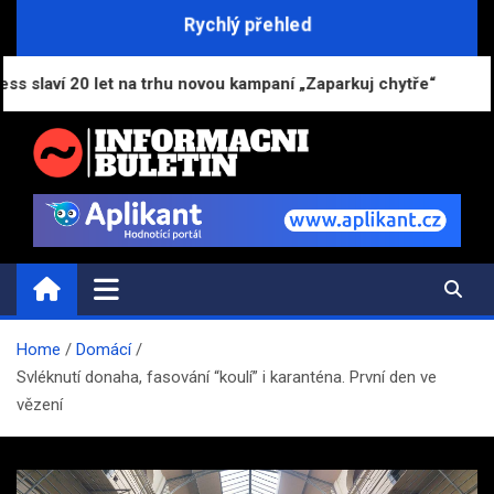
Skip
Rychlý přehled
to
content
et na trhu novou kampaní „Zaparkuj chytře“
AI nak
INFORMAČNÍ-BULETIN.CZ
Novinky a informace
Home
Domácí
Svléknutí donaha, fasování “koulí” i karanténa. První den ve
vězení