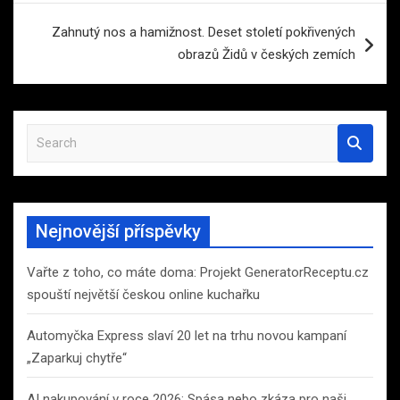
příspěvek
Zahnutý nos a hamižnost. Deset století pokřivených
obrazů Židů v českých zemích
S
e
a
r
c
Nejnovější příspěvky
h
Vařte z toho, co máte doma: Projekt GeneratorReceptu.cz
spouští největší českou online kuchařku
Automyčka Express slaví 20 let na trhu novou kampaní
„Zaparkuj chytře“
AI nakupování v roce 2026: Spása nebo zkáza pro naši