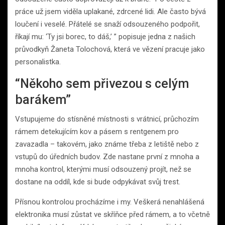
práce už jsem viděla uplakané, zdrcené lidi. Ale často bývá
loučení i veselé. Přátelé se snaží odsouzeného podpořit,
říkají mu: ‘Ty jsi borec, to dáš,’ ” popisuje jedna z našich
průvodkyň Žaneta Tolochová, která ve vězení pracuje jako
personalistka.
“Někoho sem přivezou s celým
barákem”
Vstupujeme do stísněné místnosti s vrátnicí, průchozím
rámem detekujícím kov a pásem s rentgenem pro
zavazadla – takovém, jako známe třeba z letiště nebo z
vstupů do úředních budov. Zde nastane první z mnoha a
mnoha kontrol, kterými musí odsouzený projít, než se
dostane na oddíl, kde si bude odpykávat svůj trest.
Přísnou kontrolou procházíme i my. Veškerá nenahlášená
elektronika musí zůstat ve skříňce před rámem, a to včetně