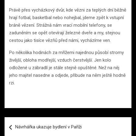
Právě přes vycházkový dvůr, kde vězni za teplých dní běžně
hrají fotbal, basketbal nebo nohejbal, jdeme zpět k vstupní
bráně vězení. Strážná nám vrací mobilní telefony, se
zaduněním se opět otevírají železné dveře a my, stejnou
cestou jako tisíce vězňů před námi, vycházíme ven.
Po několika hodinách za mřížemi najednou působí stromy
živější, obloha modřejší, vzduch čerstvější. Jen kolo
odložené u zábradlí je stále stejně opuštěné. Než na něj
jeho majitel nasedne a odjede, přibude na něm ještě hodně
rzi.
Navigace
Návrhářka ukazuje bydlení v Paříži
pro