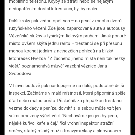
mobilního telefonu. Kdyby se ztratil nebo se nějakým
nedopatřením dostal k trestanci, byl by malér.
Další kroky pak vedou opět ven – na první z mnoha dvorů
ruzyňského vězení. Zde jsou zaparkovaná auta a autobusy
Vězeňské služby s typickým fialovým pruhem. Jinak ponuré
místo ovšem skýtá jednu raritu – trestanci se při přesunu
mohou kochat jedním z nejhezčích pohledů na blízký
letohrádek Hvězda. “Z žádného jiného místa není tak hezky
vidět,” poznamenává mluvčí vazební věznice Jana
Svobodová.
V hlavní budově pak nastupujeme na další, podstatně delší
inspekci. Začínáme v malé místnosti, která připomíná spíše
úřad nebo malou poštu. Příslušník za přepážkou trestanci
vezme doklady a peníze, dovnitř si s sebou může vzít jen
velmi omezený výčet věcí. “Necháváme jim jen hygienu,
nějaké kuřivo, kafe a čaj,” říká vrchní inspektor strážní
směny, statný mladý muž s tmavými vlasy a plnovousem.