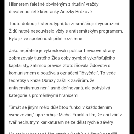
Hilsnerem falešně obviněným z rituální vraždy
devatenáctileté křesťanky Anežky Hrůzové.
Touto dobou již stereotypní, ba zesměšňující vyobrazení
Židů nutně nesouviselo vždy s antisemitským programem.
Bylo již ve společnosti příliš rozšířené.
Jako nepřátele je vykreslovali i politici. Levicové strany
zobrazovaly tlustého Žida coby symbol vykořisťujícího
kapitalisty, zatímco pravice ztotožňovala židovství s
komunismem a používala označení “lövyčáci”. To vede
teoretiky v knize Obrazy zášti k závěrům, že
antisemitismus není jasně definovaná, ale pohyblivá
kategorie s proměnlivými hranicemi.
“Smát se jiným mělo důležitou funkci v každodenním
vymezování,” upozorňuje Michal Frankl s tím, že ani tváří v
tvář nechutným karikaturám nelze dělat rychlé závěry.