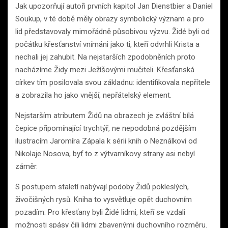
Jak upozorňují autoři prvních kapitol Jan Dienstbier a Daniel
Soukup, v té době měly obrazy symbolický význam a pro
lid představovaly mimořádně působivou výzvu. Židé byli od
počátku křesťanství vnímáni jako ti, kteří odvrhli Krista a
nechali jej zahubit. Na nejstarších zpodobněních proto
nacházíme Židy mezi Ježíšovými mučiteli. Křesťanská
církev tím posilovala svou základnu: identifikovala nepřítele
a zobrazila ho jako vnější, nepřátelský element.
Nejstarším atributem Židů na obrazech je zvláštní bílá
čepice připomínající trychtýř, ne nepodobná pozdějším
ilustracím Jaromíra Zápala k sérii knih o Neználkovi od
Nikolaje Nosova, byť to z výtvarníkovy strany asi nebyl
záměr.
S postupem staletí nabývají podoby Židů pokleslých,
živočišných rysů. Kniha to vysvětluje opět duchovním
pozadím. Pro křesťany byli Židé lidmi, kteří se vzdali
možnosti spásy čili lidmi zbavenými duchovního rozměru.