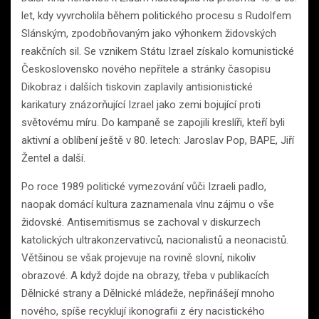
let, kdy vyvrcholila během politického procesu s Rudolfem
Slánským, zpodobňovaným jako výhonkem židovských
reakčních sil. Se vznikem Státu Izrael získalo komunistické
Československo nového nepřítele a stránky časopisu
Dikobraz i dalších tiskovin zaplavily antisionistické
karikatury znázorňující Izrael jako zemi bojující proti
světovému míru. Do kampaně se zapojili kreslíři, kteří byli
aktivní a oblíbení ještě v 80. letech: Jaroslav Pop, BAPE, Jiří
Žentel a další.
Po roce 1989 politické vymezování vůči Izraeli padlo,
naopak domácí kultura zaznamenala vlnu zájmu o vše
židovské. Antisemitismus se zachoval v diskurzech
katolických ultrakonzervativců, nacionalistů a neonacistů.
Většinou se však projevuje na rovině slovní, nikoliv
obrazové. A když dojde na obrazy, třeba v publikacích
Dělnické strany a Dělnické mládeže, nepřinášejí mnoho
nového, spíše recyklují ikonografii z éry nacistického