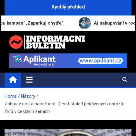
Skip
Rychlý přehled
to
content
 „Zaparkuj chytře“
AI nakupování v roce 2026: S
INFORMAČNÍ-BULETIN.CZ
Novinky a informace
Home
Názory
Zahnutý nos a hamižnost. Deset století pokřivených obrazů
Židů v českých zemích