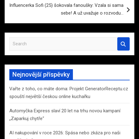
Influencerka Sofi (25) šokovala fanoušky: Vzala si sama
sebe! A už uvažuje o rozvodu…
S
e
a
r
c
Nejnovější příspěvky
h
Vařte z toho, co máte doma: Projekt GeneratorReceptu.cz
spouští největší českou online kuchařku
Automyčka Express slaví 20 let na trhu novou kampaní
„Zaparkuj chytře“
AI nakupování v roce 2026: Spása nebo zkáza pro naši