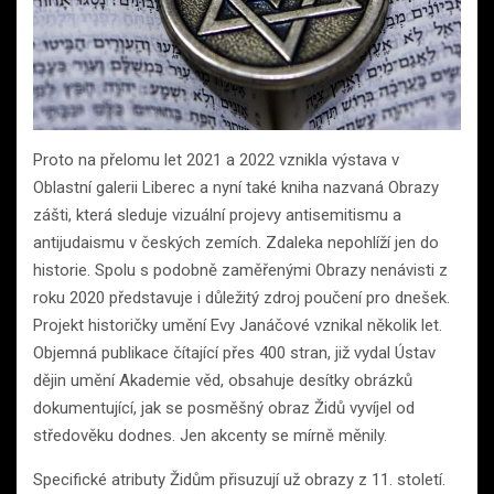
Proto na přelomu let 2021 a 2022 vznikla výstava v
Oblastní galerii Liberec a nyní také kniha nazvaná Obrazy
zášti, která sleduje vizuální projevy antisemitismu a
antijudaismu v českých zemích. Zdaleka nepohlíží jen do
historie. Spolu s podobně zaměřenými Obrazy nenávisti z
roku 2020 představuje i důležitý zdroj poučení pro dnešek.
Projekt historičky umění Evy Janáčové vznikal několik let.
Objemná publikace čítající přes 400 stran, již vydal Ústav
dějin umění Akademie věd, obsahuje desítky obrázků
dokumentující, jak se posměšný obraz Židů vyvíjel od
středověku dodnes. Jen akcenty se mírně měnily.
Specifické atributy Židům přisuzují už obrazy z 11. století.