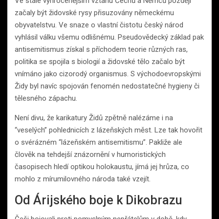
Ve stále vyhrocenějším vztahu Čechů a Němců později
začaly být židovské rysy přisuzovány německému
obyvatelstvu. Ve snaze o vlastní čistotu český národ
vyhlásil válku všemu odlišnému. Pseudovědecký základ pak
antisemitismus získal s příchodem teorie různých ras,
politika se spojila s biologií a židovské tělo začalo být
vnímáno jako cizorodý organismus. S východoevropskými
Židy byl navíc spojován fenomén nedostatečné hygieny či
tělesného zápachu.
Není divu, že karikatury Židů zpětně nalézáme i na
“veselých” pohlednicích z lázeňských měst. Lze tak hovořit
o svérázném “lázeňském antisemitismu”. Pakliže ale
člověk na tehdejší znázornění v humoristických
časopisech hledí optikou holokaustu, jímá jej hrůza, co
mohlo z mírumilovného národa také vzejít.
Od Árijského boje k Dikobrazu