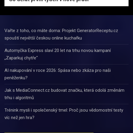
Vařte z toho, co máte doma: Projekt GeneratorReceptu.cz
spouští největší českou online kuchařku
Automyčka Express slaví 20 let na trhu novou kampaní
„Zaparkuj chytře“
AI nakupování v roce 2026: Spása nebo zkáza pro naši
peněženku?
Jak s MediaConnect.cz budovat značku, která odolá změnám
trhu i algoritmů
Trénink mysli i společenský tmel: Proč jsou vědomostní testy
víc než jen hra?