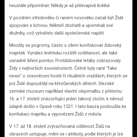
neustále připomínat. Někdy je až překvapivě krátká.
V pozdním středověku či raném novověku začali být Židé
spojováni s lichvou. Někteří zbohatli a upomínali své
dlužníky, což vytvářelo další společenské napětí.
Množily se pogromy, často s cílem konfiskovat židovský
majetek. Vynález knihtisku rozšířil vzdělanost, ale také
usnadnil šíření pomluv. Protižidovské letáky zobrazovaly
Židy v nejhorších souvislostech. Četné byly rané “fake
news” o znesvěcení hostií či rituálních vraždách, kterých se
prý Židé dopouštějí na křesťanských dětech. Slezské
zemské muzeum například vlastní olejomalbu z přelomu
16. a 17. století znázorňující jeden takový zločin, k němuž
údajně došlo v Opavě roku 1521. I tato kauza posloužila ke
konfiskaci majetku a vypovězení Židů z města.
V 17. až 18. století zvýrazňovaná ošklivost Židů na
obrazech ustupuje, mění se i atributy, podle kterých je lze