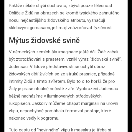
Pakliže někde chybí duchovno, zbývá pouze tělesnost.
Obličeje Židů na obrazech se kromě typického zahnutého
nosu, nejčastějšího židovského atributu, vyznačují
šklebivými grimasami, jež mají znázorňovat fyzičnost.
Mýtus židovské svině
V německých zemích šla imaginace ještě dál. Židé začali
být ztotožňováni s prasetem, vznikl výraz “židovská svině”,
Judensau. V lidové představivosti se uchytil obraz
židovských dětí živících se ze struků prasnice, případně
intimity Židů s tímto zvířetem. Bylo to o to horší, že pro
Židy je prase rituálně nečisté zvíře. Vyobrazení Judensau
běžně nacházíme v iluminovaných středověkých
rukopisech. Jakkoliv můžeme chápat marginálii na úrovni
vtipu, nepochybně pomáhala formovat postoje, které
nakonec vedly k pogromu.
Tuto cestu od “nevinného” vtipu k masakru je třeba si