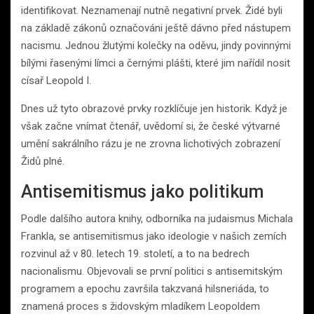
identifikovat. Neznamenají nutně negativní prvek. Židé byli
na základě zákonů označováni ještě dávno před nástupem
nacismu. Jednou žlutými kolečky na oděvu, jindy povinnými
bílými řasenými límci a černými plášti, které jim nařídil nosit
císař Leopold I.
Dnes už tyto obrazové prvky rozklíčuje jen historik. Když je
však začne vnímat čtenář, uvědomí si, že české výtvarné
umění sakrálního rázu je ne zrovna lichotivých zobrazení
Židů plné.
Antisemitismus jako politikum
Podle dalšího autora knihy, odborníka na judaismus Michala
Frankla, se antisemitismus jako ideologie v našich zemích
rozvinul až v 80. letech 19. století, a to na bedrech
nacionalismu. Objevovali se první politici s antisemitským
programem a epochu završila takzvaná hilsneriáda, to
znamená proces s židovským mladíkem Leopoldem