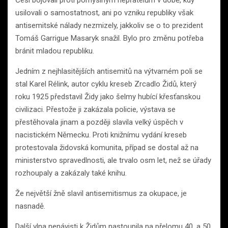
Češi bojovali proti pomyslným nepřátelům v době, kdy
usilovali o samostatnost, ani po vzniku republiky však
antisemitské nálady nezmizely, jakkoliv se o to prezident
Tomáš Garrigue Masaryk snažil. Bylo pro změnu potřeba
bránit mladou republiku.
Jedním z nejhlasitějších antisemitů na výtvarném poli se
stal Karel Rélink, autor cyklu kreseb Zrcadlo Židů, který
roku 1925 představil Židy jako šelmy hubící křesťanskou
civilizaci. Přestože ji zakázala policie, výstava se
přestěhovala jinam a později slavila velký úspěch v
nacistickém Německu. Proti knižnímu vydání kreseb
protestovala židovská komunita, případ se dostal až na
ministerstvo spravedlnosti, ale trvalo osm let, než se úřady
rozhoupaly a zakázaly také knihu.
Že největší žně slavil antisemitismus za okupace, je
nasnadě.
Další vlna nenávisti k Židům nastoupila na přelomu 40. a 50.