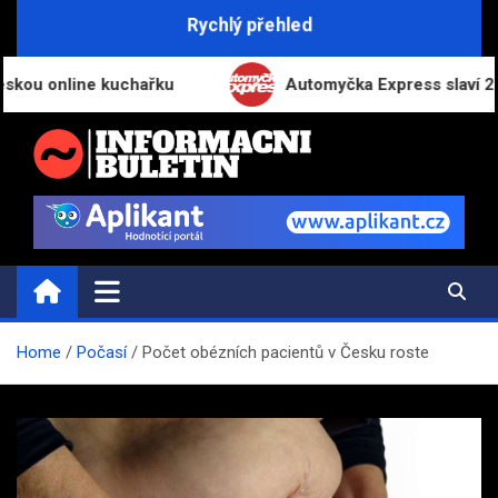
Skip
Rychlý přehled
to
content
 online kuchařku
Automyčka Express slaví 20 let n
INFORMAČNÍ-BULETIN.CZ
Novinky a informace
Home
Počasí
Počet obézních pacientů v Česku roste