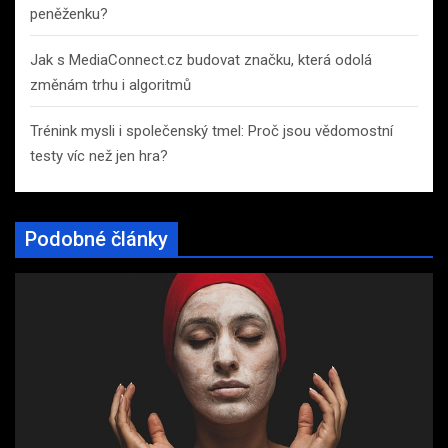
peněženku?
Jak s MediaConnect.cz budovat značku, která odolá
změnám trhu i algoritmů
Trénink mysli i společenský tmel: Proč jsou vědomostní
testy víc než jen hra?
Podobné články