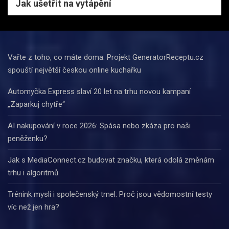
Jak ušetřit na vytápění
Vařte z toho, co máte doma: Projekt GeneratorReceptu.cz
spouští největší českou online kuchařku
Automyčka Express slaví 20 let na trhu novou kampaní
„Zaparkuj chytře“
AI nakupování v roce 2026: Spása nebo zkáza pro naši
peněženku?
Jak s MediaConnect.cz budovat značku, která odolá změnám
trhu i algoritmů
Trénink mysli i společenský tmel: Proč jsou vědomostní testy
víc než jen hra?