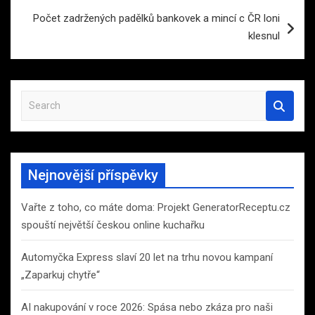
příspěvek
Počet zadržených padělků bankovek a mincí c ČR loni
klesnul
S
e
a
r
c
Nejnovější příspěvky
h
Vařte z toho, co máte doma: Projekt GeneratorReceptu.cz
spouští největší českou online kuchařku
Automyčka Express slaví 20 let na trhu novou kampaní
„Zaparkuj chytře“
AI nakupování v roce 2026: Spása nebo zkáza pro naši