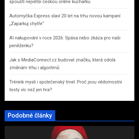
spouští největší českou online kuchařku
Automyčka Express slaví 20 let na trhu novou kampaní
„Zaparkuj chytře“
AI nakupování v roce 2026: Spása nebo zkáza pro naši
peněženku?
Jak s MediaConnect.cz budovat značku, která odolá
změnám trhu i algoritmů
Trénink mysli i společenský tmel: Proč jsou vědomostní
testy víc než jen hra?
Podobné články