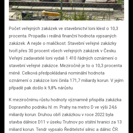
Počet veřejných zakázek ve stavebnictví loni klesl o 10,3
procenta. Propadla i reálná finanční hodnota vypsaných
zakázek. A nejde o maličkost. Stavební veřejné zakázky
tvoří přes 30 procent všech veřejných zakázek v Česku.
Veřejní zadavatelé loni vydali 1 410 řádných oznámení o
stavební veřejné zakázce. Meziročně je to o 10,3 procenta
méně. Celková předpokládaná nominální hodnota
oznámení o zakázce loni činila 171,7 miliardy korun. V jejím
případě pak došlo k 9,8% nárůstu.
K meziročnímu růstu hodnoty významně přispěla zakázka
Dopravního podniku hl. m. Prahy na metro D ve výši 24,6
miliardy korun. Druhou obří zakázkou v roce 2022 byla
stavba dálnice D11 v úseku Trutnov po státní hranici za 13
miliard korun. Tendr vypsalo Ředitelství silnic a dálnic ČR.