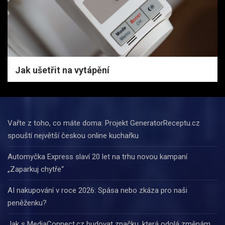
Jak ušetřit na vytápění
Vařte z toho, co máte doma: Projekt GeneratorReceptu.cz
spouští největší českou online kuchařku
Automyčka Express slaví 20 let na trhu novou kampaní
„Zaparkuj chytře“
AI nakupování v roce 2026: Spása nebo zkáza pro naši
peněženku?
Jak s MediaConnect.cz budovat značku, která odolá změnám