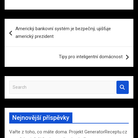
Navigace
Americký bankovní systém je bezpečný, ujišťuje
pro
americký prezident
příspěvek
Tipy pro inteligentní domácnost
S
e
a
r
c
Nejnovější příspěvky
h
Vařte z toho, co máte doma: Projekt GeneratorReceptu.cz