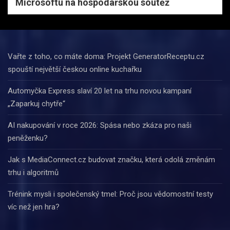
Microsoftu na hospodářskou soutěž
Vařte z toho, co máte doma: Projekt GeneratorReceptu.cz
spouští největší českou online kuchařku
Automyčka Express slaví 20 let na trhu novou kampaní
„Zaparkuj chytře“
AI nakupování v roce 2026: Spása nebo zkáza pro naši
peněženku?
Jak s MediaConnect.cz budovat značku, která odolá změnám
trhu i algoritmů
Trénink mysli i společenský tmel: Proč jsou vědomostní testy
víc než jen hra?