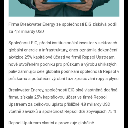
Firma Breakwater Energy ze společnosti EIG získává podíl
za 4,8 miliardy USD
Společnost EIG, přední institucionální investor v sektorech
globální energie a infrastruktury, dnes oznámila dokončení
akvizice 25% kapitálové účasti ve firmě Repsol Upstream,
nově utvořeném podniku pro průzkum a výrobu uhlíkatých
paliv zahrnující celé globální podnikání společnosti Repsol v
průzkumu a počáteční výrobní fázi zpracování ropy a plynu.
Breakwater Energy, společností EIG plně vlastněná dceřiná
firma, získala 25% kapitálovou účast ve firmě Repsol
Upstream za celkovou úplatu přibližně 4,8 miliardy USD
včetně závazků a společnost Repsol drží zbývajících 75 %.
Repsol Upstream vlastní a provozuje globálně