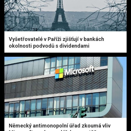
Vyšetřovatelé v Paříži zjišťují v bankách
okolnosti podvodů s dividendami
Německý antimonopolní úřad zkoumá vliv