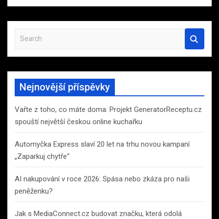
S
e
a
r
c
Nejnovější příspěvky
h
Vařte z toho, co máte doma: Projekt GeneratorReceptu.cz
spouští největší českou online kuchařku
Automyčka Express slaví 20 let na trhu novou kampaní
„Zaparkuj chytře“
AI nakupování v roce 2026: Spása nebo zkáza pro naši
peněženku?
Jak s MediaConnect.cz budovat značku, která odolá