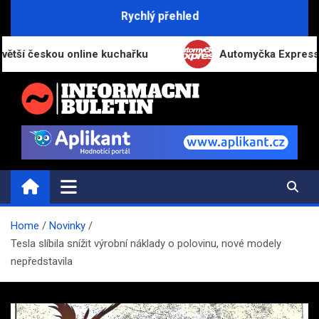
Skip
Rychlý přehled
to
content
českou online kuchařku
Automyčka Express slaví 20
INFORMAČNÍ-BULETIN.CZ
Novinky a informace
Home
Novinky
Tesla slíbila snížit výrobní náklady o polovinu, nové modely
nepředstavila