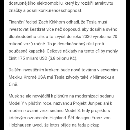
dostupnějšího elektromobilu, který by rozšířil atraktivitu
značky a posílil konkurenceschopnost.
Finanční ředitel Zach Kirkhorn odhadl, že Tesla musí
investovat šestkrát více než doposud, aby dosáhla svého
dlouhodobého cíle, a to zvýšit do roku 2030 výrobu na 20
milionů vozů ročně. To je desetinásobný růst proti
současné kapacitě. Celkové náklady na tento cíl by mohly
činit 175 miliard USD (3,8 bilionu Kč).
Dalším investičním krokem bude nová továrna v severním
Mexiku. Kromě USA má Tesla závody také v Německu a
Číně.
Musk se ale nevyjádřil k plánům na modernizaci sedanu
Model Y v příštím roce, nazvanou Projekt Juniper, ani k
modernizované verzi sedanu Model 3, tedy projektu s
kódovým označením Highland. Šéf designu Franz von
Holzhausen uvedl, že letos přijde na řadu pickup