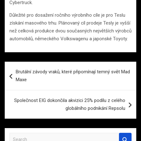
Cybertruck.
Důležité pro dosažení ročního výrobního cíle je pro Teslu
získání masového trhu. Plánovaný cíl prodeje Tesly je vyšší
než celková produkce dvou současných největších výrobců
automobilů, německého Volkswagenu a japonské Toyoty.
Navigace
Brutální závody vraků, které připomínají temný svět Mad
pro
Maxe
příspěvek
Společnost EIG dokončila akvizici 25% podílu z celého
globálního podnikání Repsolu
S