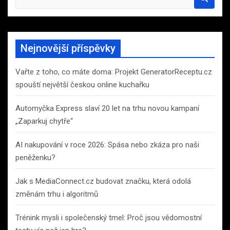
e
a
r
c
Nejnovější příspěvky
h
Vařte z toho, co máte doma: Projekt GeneratorReceptu.cz
spouští největší českou online kuchařku
Automyčka Express slaví 20 let na trhu novou kampaní
„Zaparkuj chytře“
AI nakupování v roce 2026: Spása nebo zkáza pro naši
peněženku?
Jak s MediaConnect.cz budovat značku, která odolá
změnám trhu i algoritmů
Trénink mysli i společenský tmel: Proč jsou vědomostní