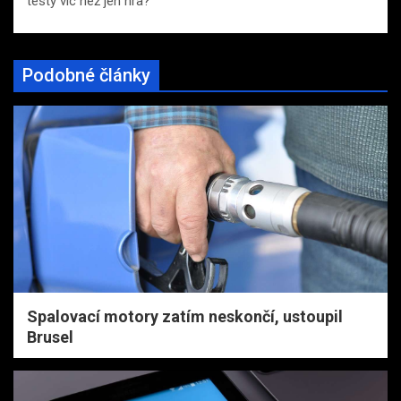
testy víc než jen hra?
Podobné články
Spalovací motory zatím neskončí, ustoupil
Brusel