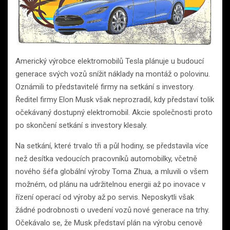
Americký výrobce elektromobilů Tesla plánuje u budoucí
generace svých vozů snížit náklady na montáž o polovinu.
Oznámili to představitelé firmy na setkání s investory.
Ředitel firmy Elon Musk však neprozradil, kdy představí tolik
očekávaný dostupný elektromobil. Akcie společnosti proto
po skončení setkání s investory klesaly.
Na setkání, které trvalo tři a půl hodiny, se představila více
než desítka vedoucích pracovníků automobilky, včetně
nového šéfa globální výroby Toma Zhua, a mluvili o všem
možném, od plánu na udržitelnou energii až po inovace v
řízení operací od výroby až po servis. Neposkytli však
žádné podrobnosti o uvedení vozů nové generace na trhy.
Očekávalo se, že Musk představí plán na výrobu cenově