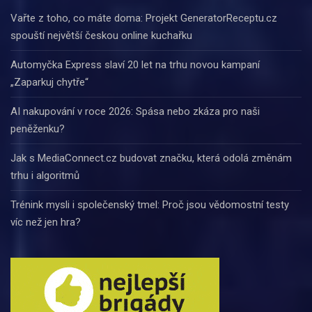
Vařte z toho, co máte doma: Projekt GeneratorReceptu.cz
spouští největší českou online kuchařku
Automyčka Express slaví 20 let na trhu novou kampaní
„Zaparkuj chytře“
AI nakupování v roce 2026: Spása nebo zkáza pro naši
peněženku?
Jak s MediaConnect.cz budovat značku, která odolá změnám
trhu i algoritmů
Trénink mysli i společenský tmel: Proč jsou vědomostní testy
víc než jen hra?