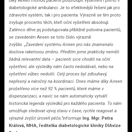
Díky Aireen mohou pacienti podstoupit vyšetření i přímo v
diabetologické ambulanci. Je to efektivnější řešení jak pro
zdravotní systém, tak i pro pacienta. Výrazně se tím proto
zvyšuje procento těch, kteří oční vyšetření absolvují.
Zatímco dříve jej podstupovala přibližně polovina pacientů,
se zavedením Aireen se toto číslo výrazně
zvýšilo.
„Zavedení systému Aireen pro nás znamenalo
doslova raketovou změnu. Předtím jsme prakticky neměli
žádná relevantní data – pacienti sice chodili na oční
vyšetření, ale výsledky nám často nedodávali, nebo na
vyšetření vůbec nedošli. Celý proces byl zdlouhavý,
nepřesný a náročný na koordinaci. Dnes máme díky Aireen
prošetřeno více než 92 % pacientů, které máme v
dispenzarizaci, a navíc se nám automaticky vytváří
historická legenda výsledků pro každého pacienta. To nám
umožňuje sledovat vývoj stavu v čase, rychle reagovat a
výrazně zvýšit úroveň péče,“
informuje
Ing. Mgr. Petra
Králová, MHA, ředitelka diabetologické kliniky DIAvize