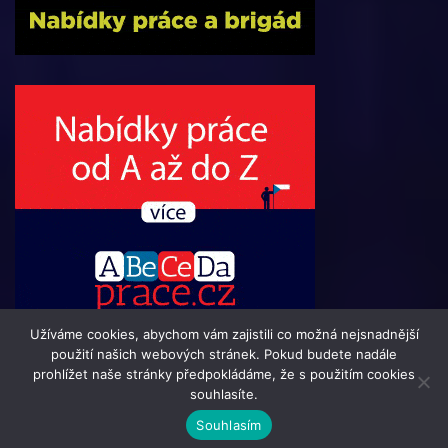
Užíváme cookies, abychom vám zajistili co možná nejsnadnější
použití našich webových stránek. Pokud budete nadále
prohlížet naše stránky předpokládáme, že s použitím cookies
souhlasíte.
© 2016 - 2024 Informacni-Buletin.cz | člen skupiny 123jobs
Souhlasím
Media | Všechna práva vyhrazena | Theme by
MantraBrain