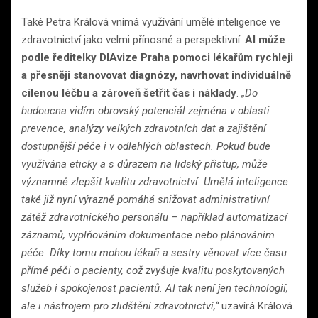
Také Petra Králová vnímá využívání umělé inteligence ve
zdravotnictví jako velmi přínosné a perspektivní.
AI může
podle ředitelky DIAvize Praha pomoci lékařům rychleji
a přesněji stanovovat diagnózy, navrhovat individuálně
cílenou léčbu a zároveň šetřit čas i náklady
.
„Do
budoucna vidím obrovský potenciál zejména v oblasti
prevence, analýzy velkých zdravotních dat a zajištění
dostupnější péče i v odlehlých oblastech. Pokud bude
využívána eticky a s důrazem na lidský přístup, může
významně zlepšit kvalitu zdravotnictví. Umělá inteligence
také již nyní výrazně pomáhá snižovat administrativní
zátěž zdravotnického personálu – například automatizací
záznamů, vyplňováním dokumentace nebo plánováním
péče. Díky tomu mohou lékaři a sestry věnovat více času
přímé péči o pacienty, což zvyšuje kvalitu poskytovaných
služeb i spokojenost pacientů. AI tak není jen technologií,
ale i nástrojem pro zlidštění zdravotnictví,“
uzavírá Králová.