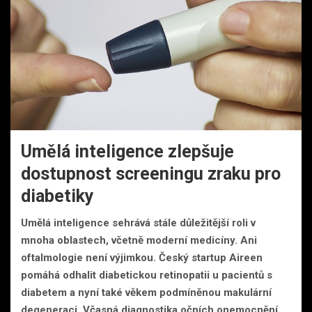
Umělá inteligence zlepšuje
dostupnost screeningu zraku pro
diabetiky
Umělá inteligence sehrává stále důležitější roli v
mnoha oblastech, včetně moderní medicíny. Ani
oftalmologie není výjimkou. Český startup Aireen
pomáhá odhalit diabetickou retinopatii u pacientů s
diabetem a nyní také věkem podmíněnou makulární
degeneraci. Včasná diagnostika očních onemocnění