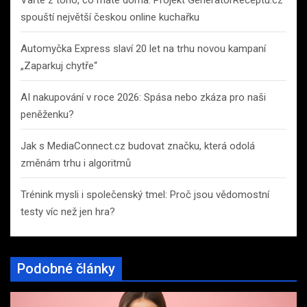
spouští největší českou online kuchařku
Automyčka Express slaví 20 let na trhu novou kampaní
„Zaparkuj chytře“
AI nakupování v roce 2026: Spása nebo zkáza pro naši
peněženku?
Jak s MediaConnect.cz budovat značku, která odolá
změnám trhu i algoritmů
Trénink mysli i společenský tmel: Proč jsou vědomostní
testy víc než jen hra?
Podobné články