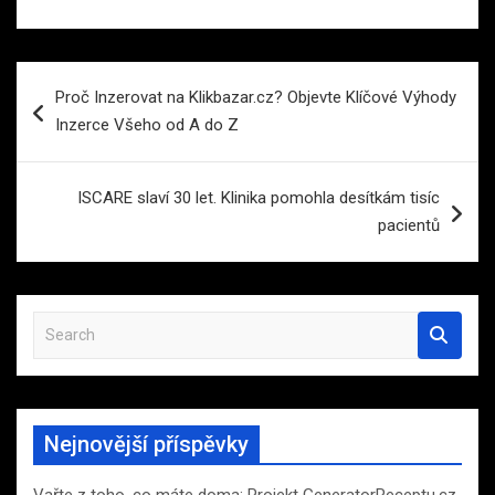
Navigace
Proč Inzerovat na Klikbazar.cz? Objevte Klíčové Výhody
pro
Inzerce Všeho od A do Z
příspěvek
ISCARE slaví 30 let. Klinika pomohla desítkám tisíc
pacientů
S
e
a
r
c
Nejnovější příspěvky
h
Vařte z toho, co máte doma: Projekt GeneratorReceptu.cz