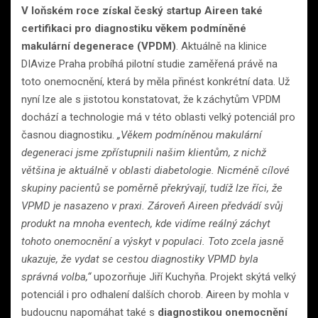
V loňském roce získal český startup Aireen také
certifikaci pro diagnostiku věkem podmíněné
makulární degenerace (VPDM)
. Aktuálně na klinice
DIAvize Praha probíhá pilotní studie zaměřená právě na
toto onemocnění, která by měla přinést konkrétní data. Už
nyní lze ale s jistotou konstatovat, že k záchytům VPDM
dochází a technologie má v této oblasti velký potenciál pro
časnou diagnostiku.
„Věkem podmíněnou makulární
degeneraci jsme zpřístupnili našim klientům, z nichž
většina je aktuálně v oblasti diabetologie. Nicméně cílové
skupiny pacientů se poměrně překrývají, tudíž lze říci, že
VPMD je nasazeno v praxi. Zároveň Aireen předvádí svůj
produkt na mnoha eventech, kde vidíme reálný záchyt
tohoto onemocnění a výskyt v populaci. Toto zcela jasně
ukazuje, že vydat se cestou diagnostiky VPMD byla
správná volba,“
upozorňuje Jiří Kuchyňa. Projekt skýtá velký
potenciál i pro odhalení dalších chorob. Aireen by mohla v
budoucnu napomáhat také s
diagnostikou onemocnění