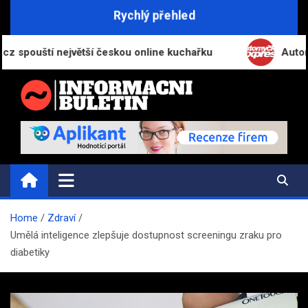
Skip
Rychlý přehled
to
content
í největší českou online kuchařku
Automyčka Expr
INFORMAČNÍ-BULETIN.CZ
Novinky a informace
Home
Zdraví
Umělá inteligence zlepšuje dostupnost screeningu zraku pro
diabetiky