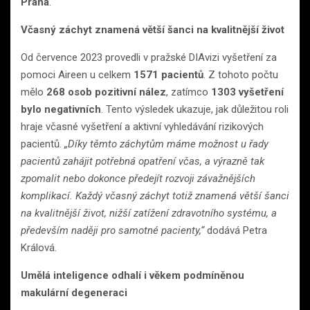
Praha
.
Včasný záchyt znamená větší šanci na kvalitnější život
Od července 2023 provedli v pražské DIAvizi vyšetření za
pomoci Aireen u celkem
1571 pacientů
. Z tohoto počtu
mělo
268 osob pozitivní nález
, zatímco
1303 vyšetření
bylo negativních
. Tento výsledek ukazuje, jak důležitou roli
hraje včasné vyšetření a aktivní vyhledávání rizikových
pacientů.
„Díky těmto záchytům máme možnost u řady
pacientů zahájit potřebná opatření včas, a výrazně tak
zpomalit nebo dokonce předejít rozvoji závažnějších
komplikací. Každý včasný záchyt totiž znamená větší šanci
na kvalitnější život, nižší zatížení zdravotního systému, a
především naději pro samotné pacienty,“
dodává Petra
Králová.
Umělá inteligence odhalí i věkem podmíněnou
makulární degeneraci