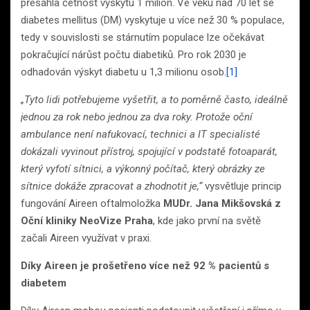
přesáhla četnost výskytu 1 milion. Ve věku nad 70 let se
diabetes mellitus (DM) vyskytuje u více než 30 % populace,
tedy v souvislosti se stárnutím populace lze očekávat
pokračující nárůst počtu diabetiků. Pro rok 2030 je
odhadován výskyt diabetu u 1,3 milionu osob.
[1]
„Tyto lidi potřebujeme vyšetřit, a to poměrně často, ideálně
jednou za rok nebo jednou za dva roky. Protože oční
ambulance není nafukovací, technici a IT specialisté
dokázali vyvinout přístroj, spojující v podstatě fotoaparát,
který vyfotí sítnici, a výkonný počítač, který obrázky ze
sítnice dokáže zpracovat a zhodnotit je,“
vysvětluje princip
fungování Aireen oftalmoložka
MUDr. Jana Mikšovská z
Oční kliniky NeoVize Praha
, kde jako první na světě
začali Aireen využívat v praxi.
Díky Aireen je prošetřeno více než 92 % pacientů s
diabetem