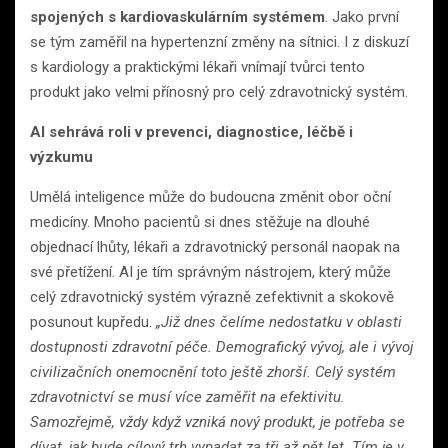
spojených s kardiovaskulárním systémem
. Jako první
se tým zaměřil na hypertenzní změny na sítnici. I z diskuzí
s kardiology a praktickými lékaři vnímají tvůrci tento
produkt jako velmi přínosný pro celý zdravotnický systém.
AI sehrává roli v prevenci, diagnostice, léčbě i
výzkumu
Umělá inteligence může do budoucna změnit obor oční
medicíny. Mnoho pacientů si dnes stěžuje na dlouhé
objednací lhůty, lékaři a zdravotnický personál naopak na
své přetížení. AI je tím správným nástrojem, který může
celý zdravotnický systém výrazně zefektivnit a skokově
posunout kupředu.
„Již dnes čelíme nedostatku v oblasti
dostupnosti zdravotní péče. Demografický vývoj, ale i vývoj
civilizačních onemocnění toto ještě zhorší. Celý systém
zdravotnictví se musí více zaměřit na efektivitu.
Samozřejmě, vždy když vzniká nový produkt, je potřeba se
dívat, jak bude cílový trh vypadat za tři až pět let. Tím je v