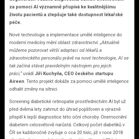
za pomoci AI významně přispívá ke kvalitnějšímu
životu pacientů a zlepšuje také dostupnost lékařské
péče.
Nové technologie a implementace umělé inteligence do
moderní medicíny mění oblast zdravotnictví.
„Aktuálně
můžeme pozorovat větší adaptaci od lékařů a
zdravotnického personálu právě na nové technologie, AI se
tak začíná stávat pravidelným nástrojem pro jejich
práci,“
uvádí
Jiří Kuchyňa, CEO českého startupu
Aireen
. Tento projekt dokáže za pomoci umělé inteligence
odhalit změny na sítnici.
Screening diabetické retinopatie prostřednictvím AI byl už
před dvěma lety zahrnut do úhrad pojišťoven a výrazně
přispěl k lepší diagnostice této oční choroby. Onemocnění
diabetem celosvětově narůstá. Celkový počet diabetiků v
ČR se každoročně zvyšuje o cca 20 tisíc, již v roce 2018