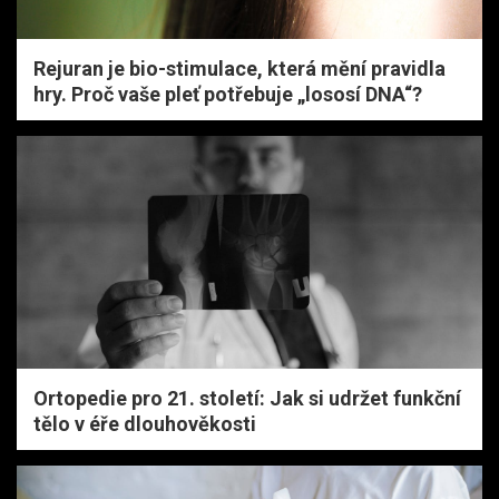
Rejuran je bio-stimulace, která mění pravidla
hry. Proč vaše pleť potřebuje „lososí DNA“?
Ortopedie pro 21. století: Jak si udržet funkční
tělo v éře dlouhověkosti