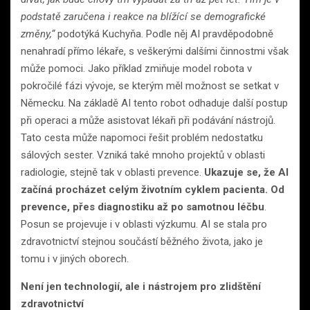
podstatě zaručena i reakce na blížící se demografické
změny,“
podotýká Kuchyňa. Podle něj AI pravděpodobně
nenahradí přímo lékaře, s veškerými dalšími činnostmi však
může pomoci. Jako příklad zmiňuje model robota v
pokročilé fázi vývoje, se kterým měl možnost se setkat v
Německu. Na základě AI tento robot odhaduje další postup
při operaci a může asistovat lékaři při podávání nástrojů.
Tato cesta může napomoci řešit problém nedostatku
sálových sester. Vzniká také mnoho projektů v oblasti
radiologie, stejně tak v oblasti prevence.
Ukazuje se, že AI
začíná procházet celým životním cyklem pacienta. Od
prevence, přes diagnostiku až po samotnou léčbu
.
Posun se projevuje i v oblasti výzkumu. AI se stala pro
zdravotnictví stejnou součástí běžného života, jako je
tomu i v jiných oborech.
Není jen technologií, ale i nástrojem pro zlidštění
zdravotnictví