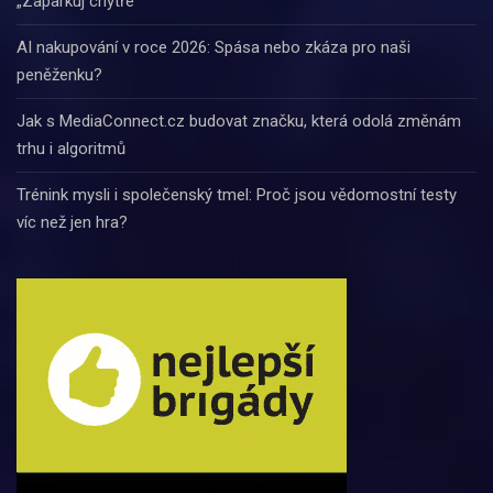
„Zaparkuj chytře“
AI nakupování v roce 2026: Spása nebo zkáza pro naši
peněženku?
Jak s MediaConnect.cz budovat značku, která odolá změnám
trhu i algoritmů
Trénink mysli i společenský tmel: Proč jsou vědomostní testy
víc než jen hra?