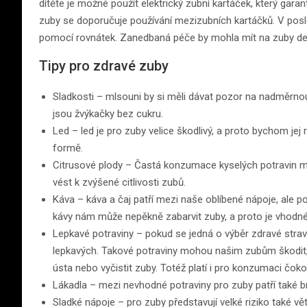
dítěte je možné použít elektrický zubní kartáček, který garan
zuby se doporučuje používání mezizubních kartáčků. V posle
pomocí rovnátek. Zanedbaná péče by mohla mít na zuby des
Tipy pro zdravé zuby
Sladkosti – mlsouni by si měli dávat pozor na nadměrno
jsou žvýkačky bez cukru.
Led – led je pro zuby velice škodlivý, a proto bychom jej
formě.
Citrusové plody – Častá konzumace kyselých potravin m
vést k zvýšené citlivosti zubů.
Káva – káva a čaj patří mezi naše oblíbené nápoje, ale p
kávy nám může nepěkně zabarvit zuby, a proto je vhodné
Lepkavé potraviny – pokud se jedná o výběr zdravé stravy
lepkavých. Takové potraviny mohou našim zubům škodit, 
ústa nebo vyčistit zuby. Totéž platí i pro konzumaci čoko
Lákadla – mezi nevhodné potraviny pro zuby patří také b
Sladké nápoje – pro zuby představují velké riziko také v