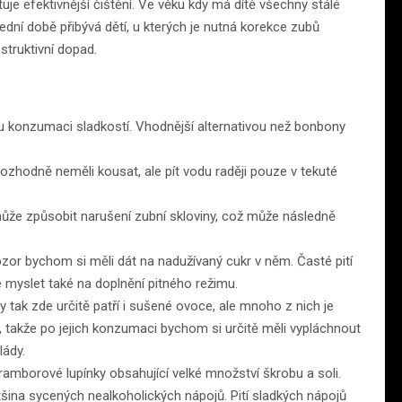
tuje efektivnější čištění. Ve věku kdy má dítě všechny stálé
dní době přibývá dětí, u kterých je nutná korekce zubů
truktivní dopad.
u konzumaci sladkostí. Vhodnější alternativou než bonbony
 rozhodně neměli kousat, ale pít vodu raději pouze v tekuté
ůže způsobit narušení zubní skloviny, což může následně
ozor bychom si měli dát na nadužívaný cukr v něm. Časté pití
 myslet také na doplnění pitného režimu.
 tak zde určitě patří i sušené ovoce, ale mnoho z nich je
takže po jejich konzumaci bychom si určitě měli vypláchnout
lády.
ramborové lupínky obsahující velké množství škrobu a soli.
ětšina sycených nealkoholických nápojů. Pití sladkých nápojů