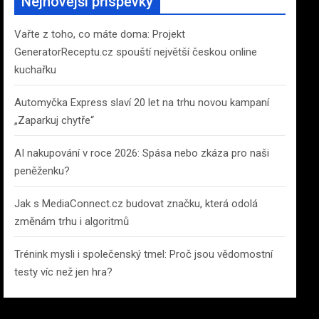
Nejnovější příspěvky
h
Vařte z toho, co máte doma: Projekt
GeneratorReceptu.cz spouští největší českou online
kuchařku
Automyčka Express slaví 20 let na trhu novou kampaní
„Zaparkuj chytře“
AI nakupování v roce 2026: Spása nebo zkáza pro naši
peněženku?
Jak s MediaConnect.cz budovat značku, která odolá
změnám trhu i algoritmů
Trénink mysli i společenský tmel: Proč jsou vědomostní
testy víc než jen hra?