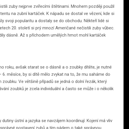
 čistili zuby nejprve zvířecími štětinami. Mnohem později použil
atentu na zubní kartáček. K nápadu se dostal ve vězení, kde si
ly svoji popularitu a dostaly se do obchodu. Někteří lidé si
etech 20. století si prý mnozí Američané nečistili zuby vůbec.
ždily dásně. Až s příchodem umělých hmot mohl kartáček
ho roku, avšak starat se o dásně a o zoubky dítěte, je nutné
 6. měsíce, by si dítě mělo zvykat na to, že mu saháme do
 zoubku. Ve většině případů se jedná o dolní řezák, který
í zoubků je zcela individuální a často se může i o několik
y dutiny ústní a jazyka se navzájem koordinují. Kojení má vliv
 pro správné postavení zubů a tím pádem o také správnou