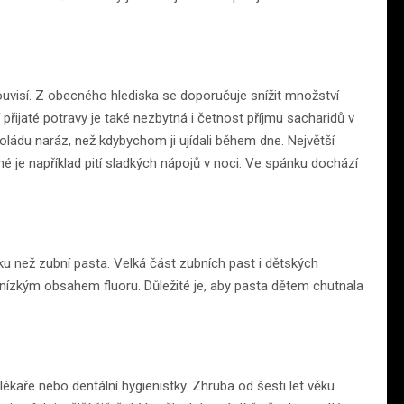
ouvisí. Z obecného hlediska se doporučuje snížit množství
přijaté potravy je také nezbytná i četnost příjmu sacharidů v
ládu naráz, než kdybychom ji ujídali během dne. Největší
é je například pití sladkých nápojů v noci. Ve spánku dochází
čku než zubní pasta. Velká část zubních past i dětských
nízkým obsahem fluoru. Důležité je, aby pasta dětem chutnala
lékaře nebo dentální hygienistky. Zhruba od šesti let věku