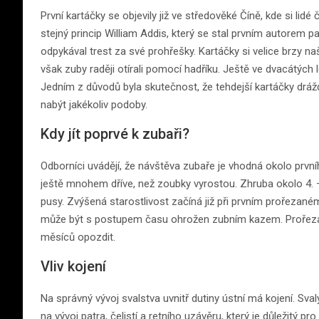
První kartáčky se objevily již ve středověké Číně, kde si lidé
stejný princip William Addis, který se stal prvním autorem p
odpykával trest za své prohřešky. Kartáčky si velice brzy naš
však zuby raději otírali pomocí hadříku. Ještě ve dvacátých l
Jedním z důvodů byla skutečnost, že tehdejší kartáčky drá
nabýt jakékoliv podoby.
Kdy jít poprvé k zubaři?
Odborníci uvádějí, že návštěva zubaře je vhodná okolo první
ještě mnohem dříve, než zoubky vyrostou. Zhruba okolo 4. –
pusy. Zvýšená starostlivost začíná již při prvním prořezaném
může být s postupem času ohrožen zubním kazem. Prořezáván
měsíců opozdit.
Vliv kojení
Na správný vývoj svalstva uvnitř dutiny ústní má kojení. Sval
na vývoj patra, čelistí a retního uzávěru, který je důležitý