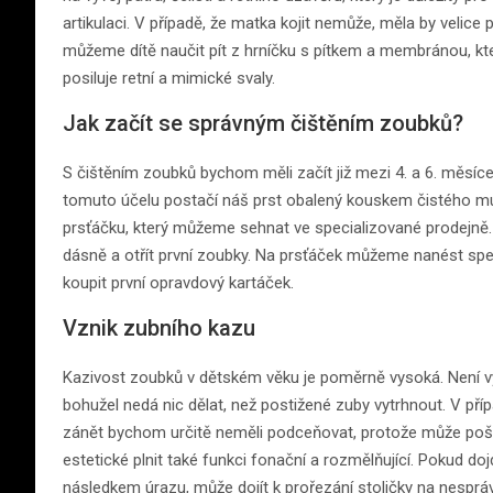
artikulaci. V případě, že matka kojit nemůže, měla by velice p
můžeme dítě naučit pít z hrníčku s pítkem a membránou, kter
posiluje retní a mimické svaly.
Jak začít se správným čištěním zoubků?
S čištěním zoubků bychom měli začít již mezi 4. a 6. měsíc
tomuto účelu postačí náš prst obalený kouskem čistého m
prsťáčku, který můžeme sehnat ve specializované prodejn
dásně a otřít první zoubky. Na prsťáček můžeme nanést speci
koupit první opravdový kartáček.
Vznik zubního kazu
Kazivost zoubků v dětském věku je poměrně vysoká. Není výj
bohužel nedá nic dělat, než postižené zuby vytrhnout. V přípa
zánět bychom určitě neměli podceňovat, protože může poško
estetické plnit také funkci fonační a rozmělňující. Pokud doj
následkem úrazu, může dojít k prořezání stoličky na nesprá