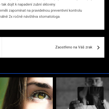
tak dojít k napadení zubní skloviny.
ěli zapomínat na pravidelnou preventivní kontrolu
imálně 2x ročně návštěva stomatologa.
Zaostřeno na Váš zrak