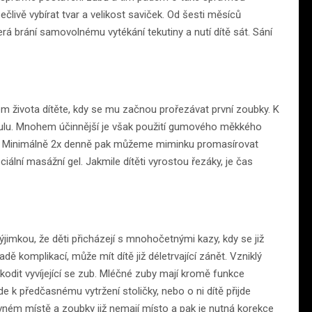
ečlivě vybírat tvar a velikost saviček. Od šesti měsíců
á brání samovolnému vytékání tekutiny a nutí dítě sát. Sání
em života dítěte, kdy se mu začnou prořezávat první zoubky. K
ulu. Mnohem účinnější je však použití gumového měkkého
ě. Minimálně 2x denně pak můžeme miminku promasírovat
ální masážní gel. Jakmile dítěti vyrostou řezáky, je čas
imkou, že děti přicházejí s mnohočetnými kazy, kdy se již
dě komplikací, může mít dítě již déletrvající zánět. Vzniklý
dit vyvíjející se zub. Mléčné zuby mají kromě funkce
de k předčasnému vytržení stoličky, nebo o ni dítě přijde
vném místě a zoubky již nemají místo a pak je nutná korekce