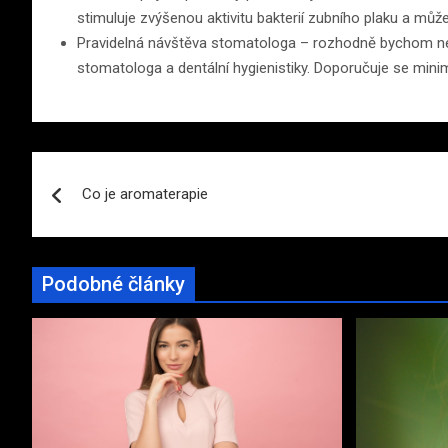
stimuluje zvýšenou aktivitu bakterií zubního plaku a může 
Pravidelná návštěva stomatologa – rozhodně bychom nem
stomatologa a dentální hygienistiky. Doporučuje se min
Navigace
Co je aromaterapie
pro
příspěvek
Podobné články