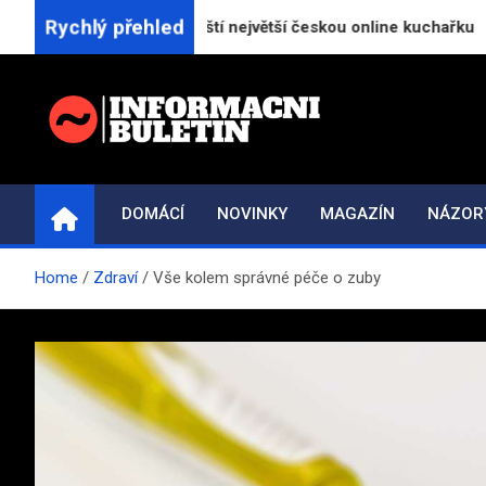
Skip
Rychlý přehled
eceptu.cz spouští největší českou online kuchařku
to
content
INFORMAČNÍ-BULETI
Novinky a informace
DOMÁCÍ
NOVINKY
MAGAZÍN
NÁZOR
Home
Zdraví
Vše kolem správné péče o zuby