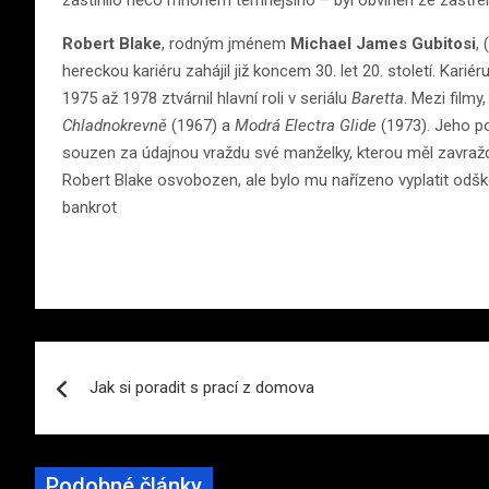
Robert Blake
, rodným jménem
Michael James Gubitosi
,
hereckou kariéru zahájil již koncem 30. let 20. století. Karié
1975 až 1978 ztvárnil hlavní roli v seriálu
Baretta
. Mezi filmy,
Chladnokrevně
(1967) a
Modrá Electra Glide
(1973). Jeho p
souzen za údajnou vraždu své manželky, kterou měl zavražd
Robert Blake osvobozen, ale bylo mu nařízeno vyplatit odš
bankrot
Navigace
Jak si poradit s prací z domova
pro
příspěvek
Podobné články