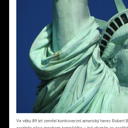
Ve věku 89 let zemřel kontroverzní americký herec Robert B
zastínilo něco mnohem temnějšího – byl obviněn ze zastřel