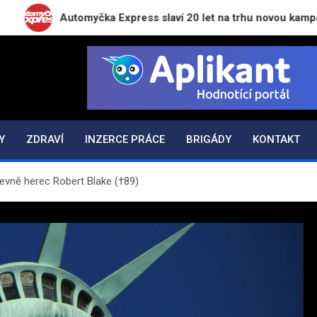
Automyčka Express slaví 20 let na trhu novou kampaní „Zap
N.CZ
Y
ZDRAVÍ
INZERCE PRÁCE
BRIGÁDY
KONTAKT
revně herec Robert Blake (†89)