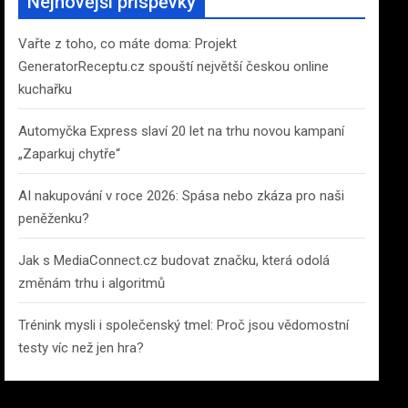
Nejnovější příspěvky
h
Vařte z toho, co máte doma: Projekt
GeneratorReceptu.cz spouští největší českou online
kuchařku
Automyčka Express slaví 20 let na trhu novou kampaní
„Zaparkuj chytře“
AI nakupování v roce 2026: Spása nebo zkáza pro naši
peněženku?
Jak s MediaConnect.cz budovat značku, která odolá
změnám trhu i algoritmů
Trénink mysli i společenský tmel: Proč jsou vědomostní
testy víc než jen hra?