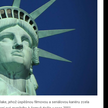
lake, jehož úspěšnou filmovou a seriálovou kariéru zcela
ení své manželky, k čemuž došlo v roce 2001.