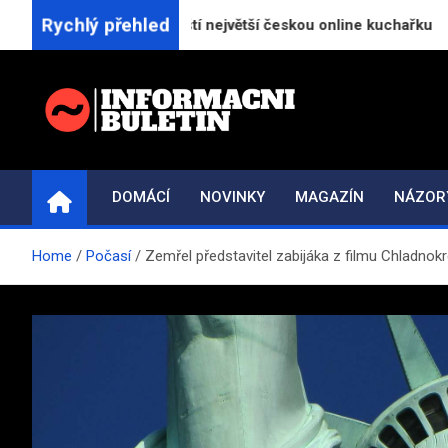
Skip
Rychlý přehled
orReceptu.cz spouští největší českou online kuchařku
to
content
INFORMAČNÍ-BULETI
Novinky a informace
DOMÁCÍ
NOVINKY
MAGAZÍN
NÁZOR
Home
Počasí
Zemřel představitel zabijáka z filmu Chladnok