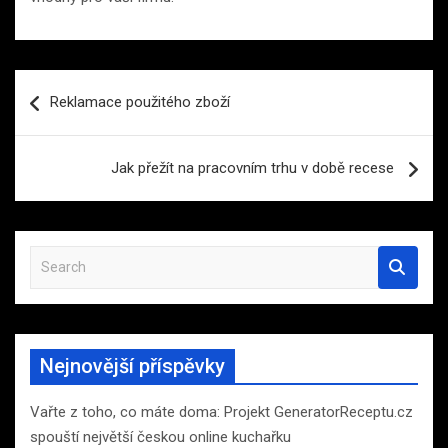
Navigace
Reklamace použitého zboží
pro
příspěvek
Jak přežít na pracovním trhu v době recese
S
e
a
r
c
Nejnovější příspěvky
h
Vařte z toho, co máte doma: Projekt GeneratorReceptu.cz
spouští největší českou online kuchařku