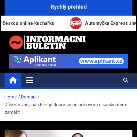
Skip
Rychlý přehled
to
content
ou online kuchařku
Automyčka Express slaví 20 let
INFORMAČNÍ-BULETIN.CZ
Novinky a informace
Home
Domácí
Důležité věci, na které je dobré se při pohovoru s kandidátem
zaměřit