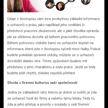
Údaje z životopisu vám sice poskytnou základní informace
o uchazeči o práci, jako například jeho vzdělání či
předchozí pracovní zkušenosti, ale o jaké člověka opravdu
jde se většinou dozvíte až během pracovního pohovoru.
Během pohovoru získáte šanci se uchazeče doptat na
informace, které jste z životopisu vyčetli mezi řádky. Pokud
budete pokládat správné otázky, můžete se o uchazeči
dozvědět daleko více. Tímto způsobem budete mít
představu o jeho charakteru a stylu práce. Jestli se tedy
budete ptát chytře, získáte největší přehled.
Shoda s firemní kulturou vaší společnosti
Jedna ze základních věcí, kterou je dobré si ověřit, je zda
se uchazeč hodí do firmy a vašeho týmu lidsky. Tedy to,
zda je jeho přístup a priority v souladu s vaší firemní