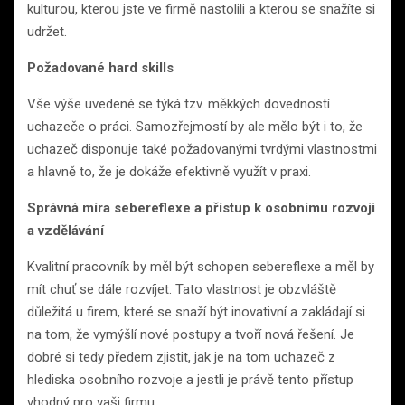
kulturou, kterou jste ve firmě nastolili a kterou se snažíte si
udržet.
Požadované hard skills
Vše výše uvedené se týká tzv. měkkých dovedností
uchazeče o práci. Samozřejmostí by ale mělo být i to, že
uchazeč disponuje také požadovanými tvrdými vlastnostmi
a hlavně to, že je dokáže efektivně využít v praxi.
Správná míra sebereflexe a přístup k osobnímu rozvoji
a vzdělávání
Kvalitní pracovník by měl být schopen sebereflexe a měl by
mít chuť se dále rozvíjet. Tato vlastnost je obzvláště
důležitá u firem, které se snaží být inovativní a zakládají si
na tom, že vymýšlí nové postupy a tvoří nová řešení. Je
dobré si tedy předem zjistit, jak je na tom uchazeč z
hlediska osobního rozvoje a jestli je právě tento přístup
vhodný pro vaši firmu.