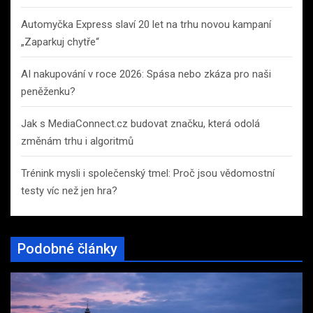
Automyčka Express slaví 20 let na trhu novou kampaní
„Zaparkuj chytře“
AI nakupování v roce 2026: Spása nebo zkáza pro naši
peněženku?
Jak s MediaConnect.cz budovat značku, která odolá
změnám trhu i algoritmů
Trénink mysli i společenský tmel: Proč jsou vědomostní
testy víc než jen hra?
Podobné články