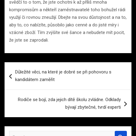
svědčí to o tom, že jste ochotni k až příliš mnoha
kompromisům a někteří zaměstnavatelé toho bohužel rádi
využijí či rovnou zneužijí. Dbejte na svou důstojnost a na to,
aby to, co nabízíte, působilo jako cenné a do jisté míry i
vzácné zboží. Tím zvýšíte své šance a nebudete mít pocit,
že jste se zaprodali.
Navigace
Důležité věci, na které je dobré se při pohovoru s
pro
kandidátem zaměřit
příspěvek
Rodiče se bojí, zda jejich dítě školu zvládne. Odklady
bývají zbytečné, tvrdí experti
S