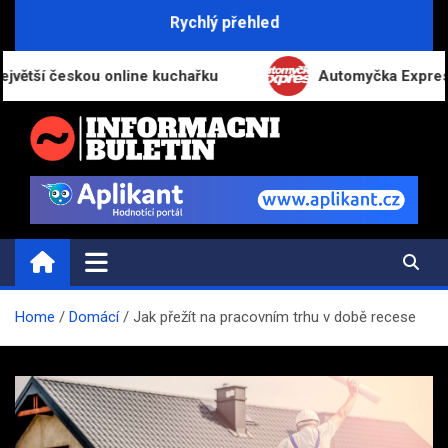
Skip
Rychlý přehled
to
content
 českou online kuchařku
Automyčka Express slaví 2
INFORMAČNÍ-BULETIN.CZ
Novinky a informace
Home
Domácí
Jak přežít na pracovním trhu v době recese