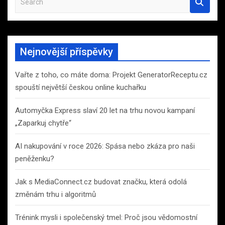
e
a
r
c
Nejnovější příspěvky
h
Vařte z toho, co máte doma: Projekt GeneratorReceptu.cz
spouští největší českou online kuchařku
Automyčka Express slaví 20 let na trhu novou kampaní
„Zaparkuj chytře“
AI nakupování v roce 2026: Spása nebo zkáza pro naši
peněženku?
Jak s MediaConnect.cz budovat značku, která odolá
změnám trhu i algoritmů
Trénink mysli i společenský tmel: Proč jsou vědomostní