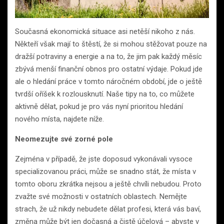
Současná ekonomická situace asi netěší nikoho z nás.
Někteří však mají to štěstí, že si mohou stěžovat pouze na
dražší potraviny a energie a na to, že jim pak každý měsíc
zbývá menší finanční obnos pro ostatní výdaje. Pokud jde
ale o hledání práce v tomto náročném období, jde o ještě
tvrdší oříšek k rozlousknutí. Naše tipy na to, co můžete
aktivně dělat, pokud je pro vás nyní prioritou hledání
nového místa, najdete níže.
Neomezujte své zorné pole
Zejména v případě, že jste doposud vykonávali vysoce
specializovanou práci, může se snadno stát, že místa v
tomto oboru zkrátka nejsou a ještě chvíli nebudou. Proto
zvažte své možnosti v ostatních oblastech. Nemějte
strach, že už nikdy nebudete dělat profesi, která vás baví,
změna může být jen dočasná a čistě účelová – abyste v