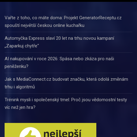
Vařte z toho, co máte doma: Projekt GeneratorReceptu.cz
spouští největší českou online kuchařku
Automyčka Express slaví 20 let na trhu novou kampaní
„Zaparkuj chytře“
AI nakupování v roce 2026: Spása nebo zkáza pro naši
peněženku?
Jak s MediaConnect.cz budovat značku, která odolá změnám
trhu i algoritmů
Trénink mysli i společenský tmel: Proč jsou vědomostní testy
víc než jen hra?