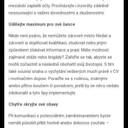
mezidobí zaplatili účty. Procházejte i inzeráty zdánlivě
nesouvisející s vašimi dovednostmi a zkušenostmi.
Udělejte maximum pro své šance
Nikde není psáno, že nemůžete zároveň místo hledat a
zároveň si doplňovat kvalifikaci, studovat nebo jiným
způsobem získávat informace a praxi. Máte možnost
zajímavé stáže nebo brigády? Zařiďte se tak, abyste se
mohli zúčastnit a následně obohatit svůj životopis. S tím
také souvisí snaha o vychytání veškerých much právě v CV
i motivačním dopise. Poraďte se s rodinou, známými
anebo přímo koučem či poradcem, jestli by se něco nedalo
zdokonalit a tyto tipy implementujte.
Chytře skryjte své obavy
Při komunikaci s potenciálním zaměstnavatelem byste
neměli působit příliš horlivě anebo dokonce zoufale –